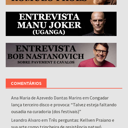
COMENTÁRIOS
Ana Maria de Azevedo Dantas Marins
em
Congadar
lança terceiro disco e provoca: “Talvez esteja faltando
ousadia na curadoria (dos festivais)”
Leandro Alvaro
em
Três perguntas: Kellven Praiano e
sua arte como trincheira de resistência pataxó