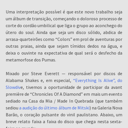
Uma interpretação possível é que este novo trabalho seja
um álbum de transição, começando o doloroso processo de
corte do cordão umbilical que liga o grupo ao aconchego do
útero do soul. Ainda que seja um disco sólido, abdica de
arrasa-quarteirões como “Colors” em prol de aventuras por
outras praias, ainda que sejam tímidos dedos na água, e
deixa o ouvinte na expectativa de qual será o desfecho da
metamorfose dos Pumas.
Mixado por Steve Everett — responsável por discos de
Alabama Shakes e, em especial,
“Everything Is Alive”, do
Slowdiv
e, tivemos a oportunidade de participar da avant
première de “Chronicles Of A Diamond” em mais um evento
sediado na Casa da Mia / Made In Quebrada (que também
sediou
a audição do último álbum de Mitski
) na Galeria Nova
Barão, o coração pulsante do vinil paulistano. Abaixo, um
breve relato faixa a faixa do disco que chega nesta sexta-