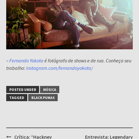
–
Fernando Yokota
é fotógrafo de shows e de rua. Conheça seu
trabalho:
instagram.com/fernandoyokota/
POSTED UNDER
MÚSICA
TAGGED
BLACK PUMAS
Post
Crítica: “Hackney
Entrevista: Legendary