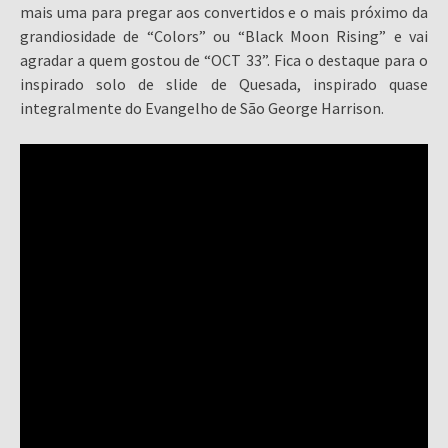
mais uma para pregar aos convertidos e o mais próximo da
grandiosidade de “Colors” ou “Black Moon Rising” e vai
agradar a quem gostou de “OCT 33”. Fica o destaque para o
inspirado solo de slide de Quesada, inspirado quase
integralmente do Evangelho de São George Harrison.