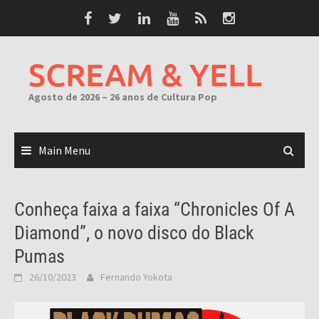
Skip
to
content
SCREAM & YELL
Agosto de 2026 – 26 anos de Cultura Pop
Main Menu
Conheça faixa a faixa “Chronicles Of A
Diamond”, o novo disco do Black
Pumas
26/10/2023
Fernando Yokota