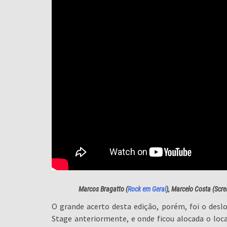
Marcos Bragatto (
Rock em Geral
), Marcelo Costa (Scre
O grande acerto desta edição, porém, foi o desl
Stage anteriormente, e onde ficou alocada o loc