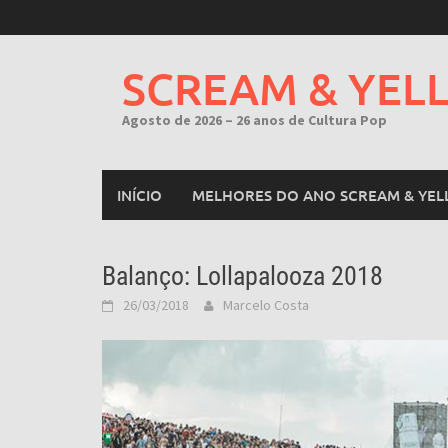
Skip
to
content
SCREAM & YEL
Agosto de 2026 – 26 anos de Cultura Pop
INÍCIO
MELHORES DO ANO SCREAM & YEL
Balanço: Lollapalooza 2018
26/03/2018
Marcelo Costa