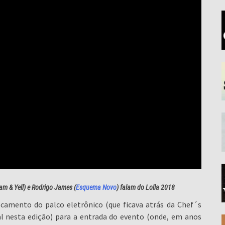
am & Yell) e Rodrigo James (
Esquema Novo
) falam do Lolla 2018
ocamento do palco eletrônico (que ficava atrás da Chef´s
al nesta edição) para a entrada do evento (onde, em anos