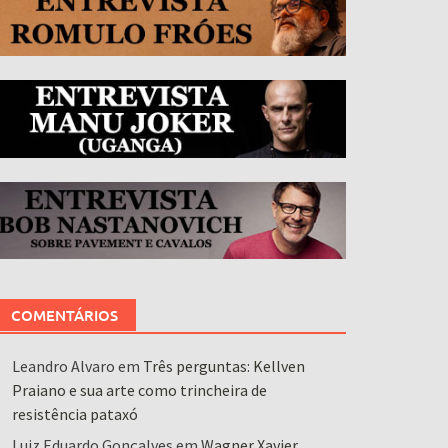
COMENTÁRIOS
Leandro Alvaro
em
Três perguntas: Kellven
Praiano e sua arte como trincheira de
resistência pataxó
Luiz Eduardo Gonçalves
em
Wagner Xavier