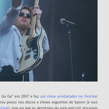
a Ga Ga” em 2007 e fez
um show arrebatador no Festival
brou pouco nos discos e shows seguintes do Spoon (e isso
tival
), mas eis que os demônios do rock and roll atiçaram