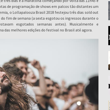
te três dias e a maratona começando por volta das 11h45 e
ruptas de programação de shows em palcos tão distantes um
ia, o Lollapalooza Brasil 2018 festejou três dias sold out
 do fim de semana (a sexta esgotou os ingressos durante o
stavam esgotados semanas antes). Musicalmente e
a das melhores edições do festival no Brasil até agora.