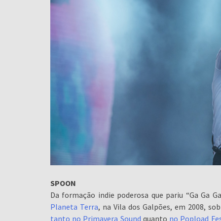
SPOON
Da formação indie poderosa que pariu “Ga Ga G
Planeta Terra
, na Vila dos Galpões, em 2008, so
tanto no Primavera Sound
quanto
no Popload Fes