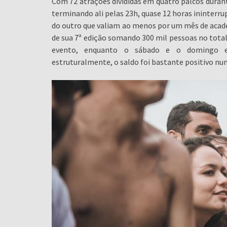
Com 72 atrações divididas em quatro palcos duran
terminando ali pelas 23h, quase 12 horas ininter
do outro que valiam ao menos por um mês de academ
de sua 7ª edição somando 300 mil pessoas no total
evento, enquanto o sábado e o domingo e
estruturalmente, o saldo foi bastante positivo num