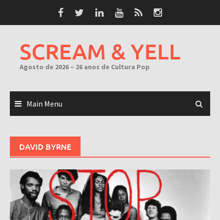
Skip
to
content
SCREAM & YELL
Agosto de 2026 – 26 anos de Cultura Pop
Main Menu
DAVID BYRNE