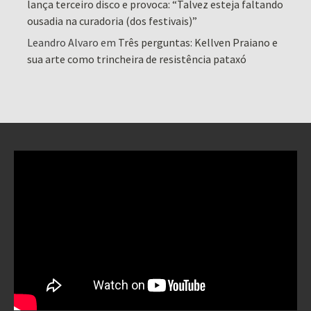
lança terceiro disco e provoca: “Talvez esteja faltando
ousadia na curadoria (dos festivais)”
Leandro Alvaro
em
Três perguntas: Kellven Praiano e
sua arte como trincheira de resistência pataxó