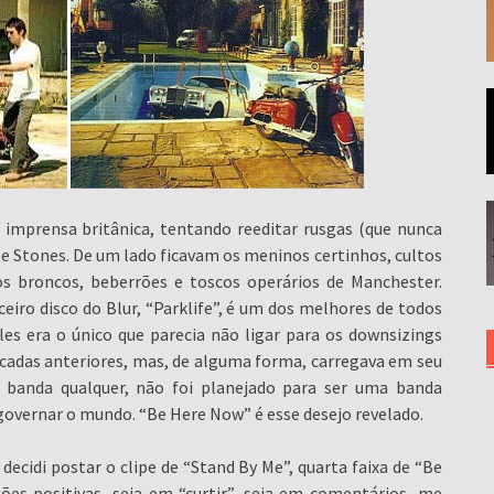
 imprensa britânica, tentando reeditar rusgas (que nunca
 e Stones. De um lado ficavam os meninos certinhos, cultos
s broncos, beberrões e toscos operários de Manchester.
eiro disco do Blur, “Parklife”, é um dos melhores de todos
es era o único que parecia não ligar para os downsizings
écadas anteriores, mas, de alguma forma, carregava em seu
banda qualquer, não foi planejado para ser uma banda
 governar o mundo. “Be Here Now” é esse desejo revelado.
ecidi postar o clipe de “Stand By Me”, quarta faixa de “Be
es positivas, seja em “curtir”, seja em comentários, me