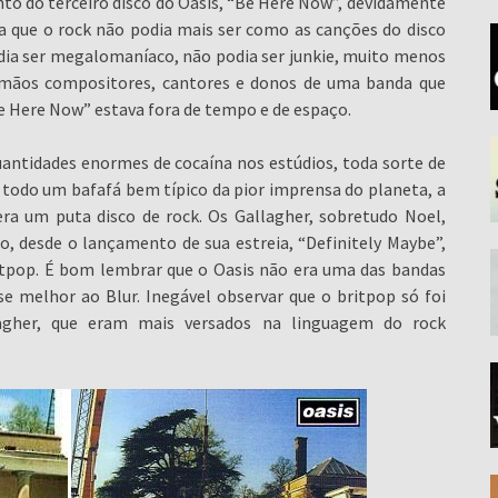
to do terceiro disco do Oasis, “Be Here Now”, devidamente
 que o rock não podia mais ser como as canções do disco
dia ser megalomaníaco, não podia ser junkie, muito menos
mãos compositores, cantores e donos de uma banda que
e Here Now” estava fora de tempo e de espaço.
quantidades enormes de cocaína nos estúdios, toda sorte de
 todo um bafafá bem típico da pior imprensa do planeta, a
era um puta disco de rock. Os Gallagher, sobretudo Noel,
o, desde o lançamento de sua estreia, “Definitely Maybe”,
ritpop. É bom lembrar que o Oasis não era uma das bandas
e melhor ao Blur. Inegável observar que o britpop só foi
agher, que eram mais versados na linguagem do rock