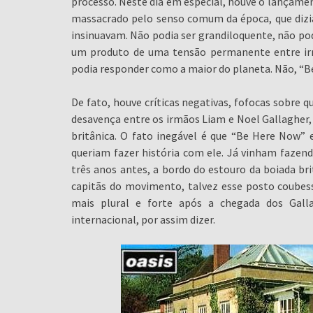
processo. Neste dia em especial, houve o lançamen
massacrado pelo senso comum da época, que dizia
insinuavam. Não podia ser grandiloquente, não po
um produto de uma tensão permanente entre ir
podia responder como a maior do planeta. Não, “B
De fato, houve críticas negativas, fofocas sobre 
desavença entre os irmãos Liam e Noel Gallagher,
britânica. O fato inegável é que “Be Here Now” 
queriam fazer história com ele. Já vinham fazend
três anos antes, a bordo do estouro da boiada b
capitãs do movimento, talvez esse posto coubess
mais plural e forte após a chegada dos Gall
internacional, por assim dizer.