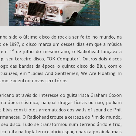
enha sido o último disco de rock a ser feito no mundo, na
 de 1997, o disco marca um desses dias em que a música
 em 1º de julho do mesmo ano, o Radiohead lançava a
, seu terceiro disco, “OK Computer”. Outros dois discos
ogo das bandas da época: o quinto disco do Blur, com o
ritualized, em “Ladies And Gentlemen, We Are Floating In
mo e adentrar novos territórios.
ericano através do interesse do guitarrista Graham Coxon
uma ópera cósmica, na qual drogas lícitas ou não, podiam
 Elvis com tijolos arrematados dos walls of sound de Phil
ermaneceu. O Radiohead trouxe a certeza do fim do mundo,
 seu disco. Tudo se transformou num terreno árido e frio,
a feita na Inglaterra e abriu espaço para algo ainda mais