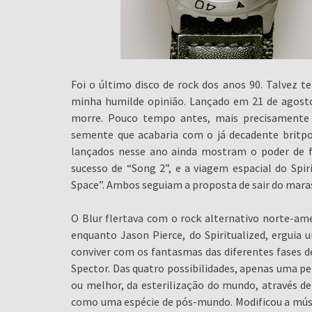
Foi o último disco de rock dos anos 90. Talvez t
minha humilde opinião. Lançado em 21 de agosto
morre. Pouco tempo antes, mais precisamente
semente que acabaria com o já decadente britpop
lançados nesse ano ainda mostram o poder de f
sucesso de “Song 2”, e a viagem espacial do Spi
Space”. Ambos seguiam a proposta de sair do maras
O Blur flertava com o rock alternativo norte-am
enquanto Jason Pierce, do Spiritualized, erguia 
conviver com os fantasmas das diferentes fases de
Spector. Das quatro possibilidades, apenas uma p
ou melhor, da esterilização do mundo, através de
como uma espécie de pós-mundo. Modificou a músic