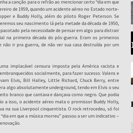
nha a canção para o refrão ao mencionar certo “dia em que
fevereiro de 1959, quando um acidente aéreo no Estado norte-
opper e Buddy Holly, além do piloto Roger Peterson. Se
 veremos seu nascimento lá pela metade da década de 1950,
mpacotado pela necessidade de pensar em algo para distrair
al na primeira década do pós-guerra. Eram os primeiros
 não ir pra guerra, de não ver sua casa destruída por um
 uma implacável censura imposta pela América racista e
u embranquecidos socialmente, para fazer sucesso. Valens e
am Elvis, Bill Halley, Little Richard, Chuck Berry, entre
k era algo absolutamente underground, tendo em Elvis o seu
jeito branco que cantava e dançava como negro. Que podia
 a isso, o acidente aéreo mata o promissor Buddy Holly,
a na sua Liverpool cinquentista. O rock retrocedeu, só foi
l “dia em que a música morreu” passou a ser um indicativo –
renovação.