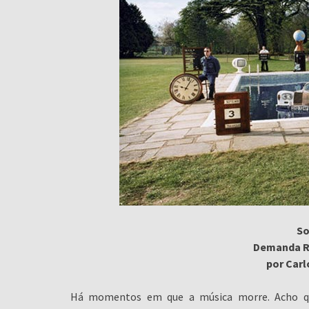
So
Demanda Re
por Car
Há momentos em que a música morre. Acho q