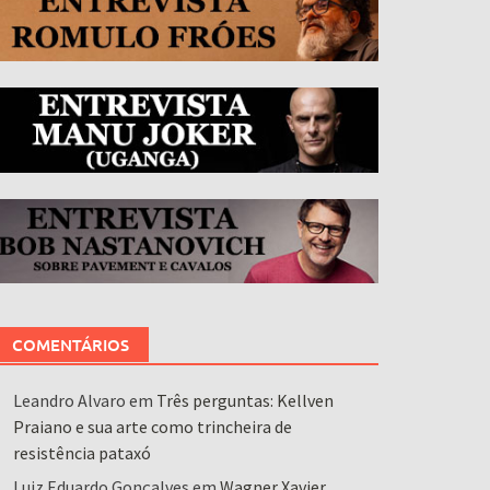
COMENTÁRIOS
Leandro Alvaro
em
Três perguntas: Kellven
Praiano e sua arte como trincheira de
resistência pataxó
Luiz Eduardo Gonçalves
em
Wagner Xavier