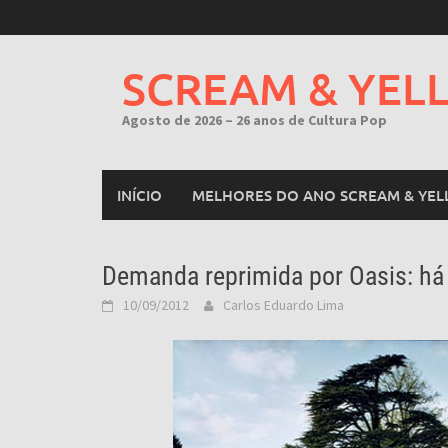
Skip
to
content
SCREAM & YEL
Agosto de 2026 – 26 anos de Cultura Pop
INÍCIO
MELHORES DO ANO SCREAM & YEL
Demanda reprimida por Oasis: h
10/09/2012
Carlos Eduardo Lima