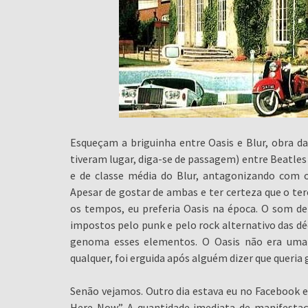
Esqueçam a briguinha entre Oasis e Blur, obra da
tiveram lugar, diga-se de passagem) entre Beatles
e de classe média do Blur, antagonizando com o
Apesar de gostar de ambas e ter certeza que o terc
os tempos, eu preferia Oasis na época. O som del
impostos pelo punk e pelo rock alternativo das d
genoma esses elementos. O Oasis não era uma 
qualquer, foi erguida após alguém dizer que queria
Senão vejamos. Outro dia estava eu no Facebook e d
Here Now”. A quantidade imediata de manifestaçõ