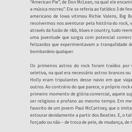
“American Pie”, de Don McLean, na qual ele encami
a música morreu”. Ele se referia ao fatídico 3 de 
americano de Iowa vitimou Richie Valens, Big B
resolvermos nos aventurar pela história do rock,
através da fusão de r&b, blues e country, tudo ree
uma juventude que surgia com potencial comerci
felizardos que experimentavam a tranquilidade de
bombardeio qualquer.
Os primeiros astros do rock foram traídos por
seletiva, na qual era necessário astros brancos o
Holly eram tripulantes desse navio em que viajav
outros. Ao contrário do que parece, o próprio roc
primeiro momento de glória comercial, aquele su
ser religioso e profano ao mesmo tempo. Em meio
favorito de um jovem Paul McCartney, que o imitav
estourar devidamente a partir dos Beatles. E, o ta
forçado ou não – de troca de pele, de mudança, de 