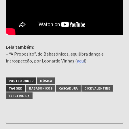
Leia também:
– “A Proposito”, do Babasónicos, equilibra dança e
introspecção, por Leonardo Vinhas (
aqui
)
POSTED UNDER
MÚSICA
TAGGED
BABASONICOS
CASCADURA
DICK VALENTINE
ELECTRIC SIX