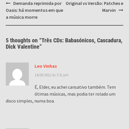
Post
Demanda reprimida por
Original vs Versão: Patches e
navigation
Oasis: há momentos em que
Marvin
a música morre
5 thoughts on “
Três CDs: Babasónicos, Cascadura,
Dick Valentine
”
Leo Vinhas
14/09/2012 às 3:31 pm
É, Elder, eu achei cansativo também. Tem
ótimas músicas, mas podia ter rolado um
disco simples, numa boa.