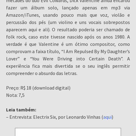
metades do duo Evil Cowards, Dick Valentine ainda encarou
fazer um álbum solo, lançado apenas em mp3 via
Amazon/iTunes, usando pouco mais que voz, violão e
percussão dos pés (um violino e uns vocais sobrepostos
aparecem aqui e ali). O resultado poderia ser chamado de
folk rock, caso este tivesse nascido após os anos 1980. A
verdade é que Valentine é um ótimo compositor, como
comprovam a faixa título, “I Am Repulsed By My Daughter’s
Lover” e “You Were Driving into Certain Death”. A
experiência fica mais divertida se o seu inglês permitir
compreender o absurdo das letras.
Preço: R$ 18 (download digital)
Nota: 7,5
Leia também:
– Entrevista: Electrix Six, por Leonardo Vinhas (
aqui
)