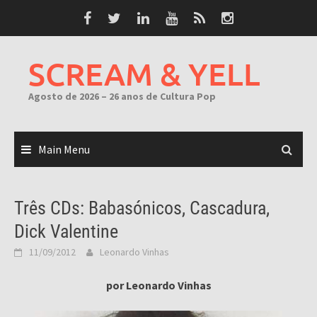
Skip
to
content
SCREAM & YELL
Agosto de 2026 – 26 anos de Cultura Pop
Main Menu
Três CDs: Babasónicos, Cascadura,
Dick Valentine
11/09/2012
Leonardo Vinhas
por Leonardo Vinhas