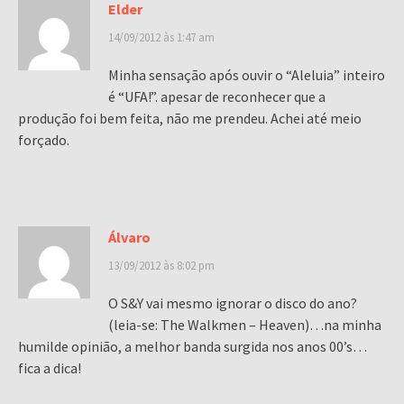
Elder
14/09/2012 às 1:47 am
Minha sensação após ouvir o “Aleluia” inteiro
é “UFA!”. apesar de reconhecer que a
produção foi bem feita, não me prendeu. Achei até meio
forçado.
Álvaro
13/09/2012 às 8:02 pm
O S&Y vai mesmo ignorar o disco do ano?
(leia-se: The Walkmen – Heaven)…na minha
humilde opinião, a melhor banda surgida nos anos 00’s…
fica a dica!