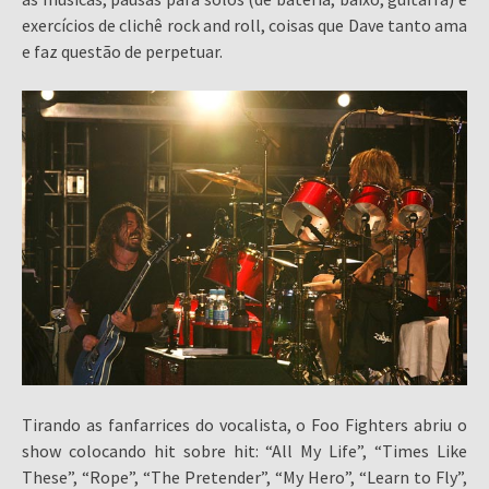
exercícios de clichê rock and roll, coisas que Dave tanto ama
e faz questão de perpetuar.
Tirando as fanfarrices do vocalista, o Foo Fighters abriu o
show colocando hit sobre hit: “All My Life”, “Times Like
These”, “Rope”, “The Pretender”, “My Hero”, “Learn to Fly”,