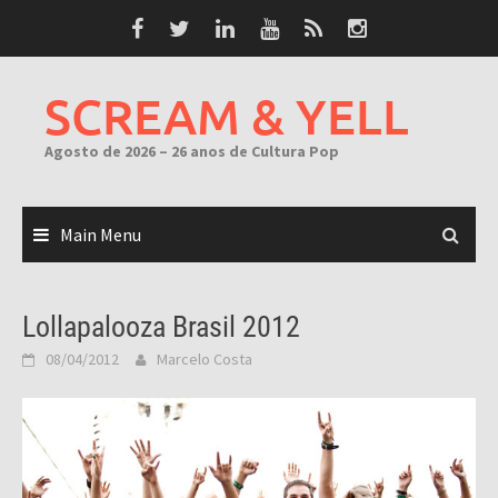
Skip
to
content
SCREAM & YELL
Agosto de 2026 – 26 anos de Cultura Pop
Main Menu
Lollapalooza Brasil 2012
08/04/2012
Marcelo Costa