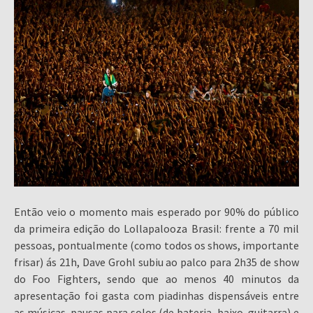
Então veio o momento mais esperado por 90% do público
da primeira edição do Lollapalooza Brasil: frente a 70 mil
pessoas, pontualmente (como todos os shows, importante
frisar) ás 21h, Dave Grohl subiu ao palco para 2h35 de show
do Foo Fighters, sendo que ao menos 40 minutos da
apresentação foi gasta com piadinhas dispensáveis entre
as músicas, pausas para solos (de bateria, baixo, guitarra) e