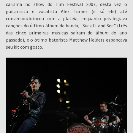
carisma no show do Tim Festival 2007, desta vez o
guitarrista e vocalista Alex Turner (e só ele) até
conversou/brincou com a plateia, enquanto privilegiava
canções do último álbum da banda, “Suck It and See” (três
das cinco primeiras músicas saíram do álbum do ano
passado), e o ótimo baterista Matthew Helders espancava
seu kit com gosto.