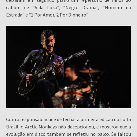
deixaram em segundo plano um repertório de hinos do
calibre de “Vida Loka”, “Negro Drama”, “Homem na
Estrada” e “1 Por Amor, 2 Por Dinheiro”.
Com a responsabilidade de fechar a primeira edição do Lolla
Brasil, o Arctic Monkeys não decepcionou, e mostrou que a
evolução em disco também se refletiu no palco. Se faltou