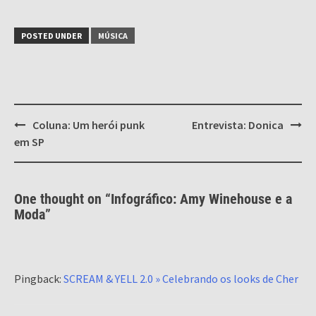
POSTED UNDER
MÚSICA
Post
Coluna: Um herói punk
Entrevista: Donica
navigation
em SP
One thought on “
Infográfico: Amy Winehouse e a
Moda
”
Pingback:
SCREAM & YELL 2.0 » Celebrando os looks de Cher