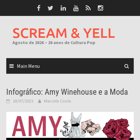
Skip
to
content
SCREAM & YELL
Agosto de 2026 – 26 anos de Cultura Pop
Main Menu
Infográfico: Amy Winehouse e a Moda
28/07/2015
Marcelo Costa