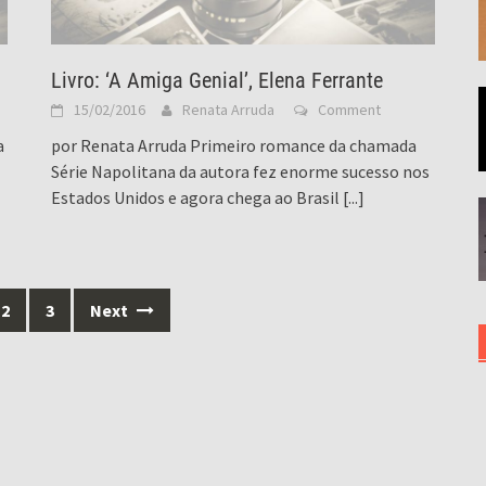
Livro: ‘A Amiga Genial’, Elena Ferrante
15/02/2016
Renata Arruda
Comment
a
por Renata Arruda Primeiro romance da chamada
Série Napolitana da autora fez enorme sucesso nos
Estados Unidos e agora chega ao Brasil
[...]
2
3
Next