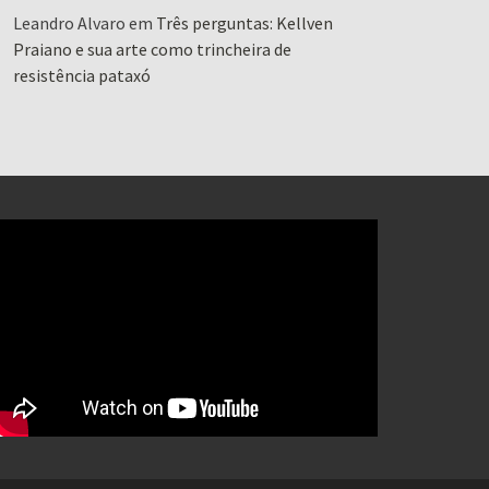
Leandro Alvaro
em
Três perguntas: Kellven
Praiano e sua arte como trincheira de
resistência pataxó