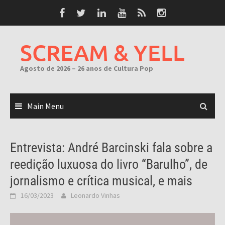
Skip
to
content
SCREAM & YELL
Agosto de 2026 – 26 anos de Cultura Pop
Main Menu
Entrevista: André Barcinski fala sobre a
reedição luxuosa do livro “Barulho”, de
jornalismo e crítica musical, e mais
16/03/2023
Leonardo Vinhas