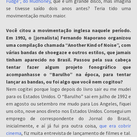
Fudge”, do Mudhoney
, que é um grande disco, mas imagina
se tivesse saído dois anos antes? Teria tido uma
movimentação muito maior.
Você citou a movimentação inglesa naquele período.
Em 1992, o [jornalista] Fernando Naporano organizou
uma compilação chamada “Another Kind of Noise”, com
várias bandas de shoegaze e outros estilos, que jamais
tinham aparecido no Brasil. Passou pela sua cabeça
tentar fazer algum projeto fonográfico que
acompanhasse o “Barulho” na época, para tentar
lançar as bandas, ou foi algo que você nem cogitou?
Nem cogitei porque logo depois do livro sair eu me mudei
para os Estados Unidos. O “Barulho” sai em julho de 1992 e
em agosto ou setembro me mudo para Los Angeles, fiquei
uns oito, nove anos direto nos Estados Unidos. Consegui um
emprego de correspondente do Jornal do Brasil,
inicialmente, e aí já fui pra outra coisa,
que era cobrir
cinema
, fiz muita entrevista de lançamento de filmes e tal.