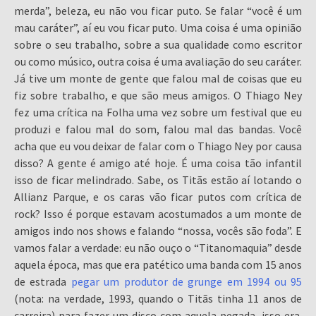
merda”, beleza, eu não vou ficar puto. Se falar “você é um
mau caráter”, aí eu vou ficar puto. Uma coisa é uma opinião
sobre o seu trabalho, sobre a sua qualidade como escritor
ou como músico, outra coisa é uma avaliação do seu caráter.
Já tive um monte de gente que falou mal de coisas que eu
fiz sobre trabalho, e que são meus amigos. O Thiago Ney
fez uma crítica na Folha uma vez sobre um festival que eu
produzi e falou mal do som, falou mal das bandas. Você
acha que eu vou deixar de falar com o Thiago Ney por causa
disso? A gente é amigo até hoje. É uma coisa tão infantil
isso de ficar melindrado. Sabe, os Titãs estão aí lotando o
Allianz Parque, e os caras vão ficar putos com crítica de
rock? Isso é porque estavam acostumados a um monte de
amigos indo nos shows e falando “nossa, vocês são foda”. E
vamos falar a verdade: eu não ouço o “Titanomaquia” desde
aquela época, mas que era patético uma banda com 15 anos
de estrada
pegar um produtor de grunge em 1994 ou 95
(nota: na verdade, 1993, quando o Titãs tinha 11 anos de
carreira) para fazer um disco com aquela pegada, isso era.