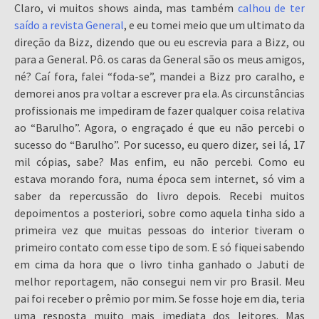
Claro, vi muitos shows ainda, mas também
calhou de ter
saído a revista General
, e eu tomei meio que um ultimato da
direção da Bizz, dizendo que ou eu escrevia para a Bizz, ou
para a General. Pô. os caras da General são os meus amigos,
né? Caí fora, falei “foda-se”, mandei a Bizz pro caralho, e
demorei anos pra voltar a escrever pra ela. As circunstâncias
profissionais me impediram de fazer qualquer coisa relativa
ao “Barulho”. Agora, o engraçado é que eu não percebi o
sucesso do “Barulho”. Por sucesso, eu quero dizer, sei lá, 17
mil cópias, sabe? Mas enfim, eu não percebi. Como eu
estava morando fora, numa época sem internet, só vim a
saber da repercussão do livro depois. Recebi muitos
depoimentos a posteriori, sobre como aquela tinha sido a
primeira vez que muitas pessoas do interior tiveram o
primeiro contato com esse tipo de som. E só fiquei sabendo
em cima da hora que o livro tinha ganhado o Jabuti de
melhor reportagem, não consegui nem vir pro Brasil. Meu
pai foi receber o prêmio por mim. Se fosse hoje em dia, teria
uma resposta muito mais imediata dos leitores. Mas