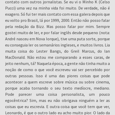
contato com outros jornalistas. Se eu vi o Minho K (Celso
Pucci) uma vez na minha vida foi muito. De verdade, não é
exagero. Só fui ter mais contato com essa galera depois que
eu volto pro Brasil, lá por 1999, 2000. Então não posso falar
pela redação da Bizz. Mas posso falar por mim. Sempre
gostei muito de ler, e por falar inglês desde pequeno (nota:
André nasceu em Nova Iorque), tive uma puta sorte, porque
eu conseguia ler os semanários ingleses, e muitos livros. Lia
muita coisa do Lester Bangs, do Greil Marcus, do Ian
MacDonald. Não estou me comparando a esses caras, de
jeito nenhum, tá? Naquela época, a gente não tinha muito a
noção de como o que você escreveu vai ser percebido por
outras pessoas. Isso é uma das piores coisas que pode
acontecer a quem escreve sobre música ou sobre cinema,
porque acaba tornando o seu texto medíocre, mediano.
Pode parecer uma coisa personalista, um pouco
egocêntrica? Sim, mas eu não obrigava ninguém a ler as
coisas que eu escrevia. E outra coisa que você tem que ver,
Leonardo, é que o outro lado eu acho muito pior. O lado da