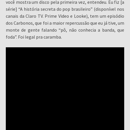
você mostra um disco pela primeira vez, entendeu. Eu fiz [a
série] “A história secreta do pop brasileiro” (disponível nos
canais da Claro TV. Prime Video e Looke), tem um episódio
dos Carbonos, que foi a maior repercussão que eu já tive, um
monte de gente falando “pô, não conhecia a banda, que
foda”. Foi legal pra caramba.