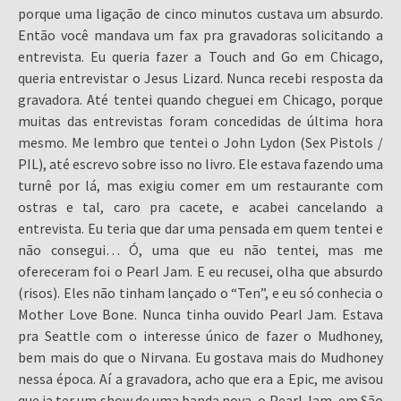
porque uma ligação de cinco minutos custava um absurdo.
Então você mandava um fax pra gravadoras solicitando a
entrevista. Eu queria fazer a Touch and Go em Chicago,
queria entrevistar o Jesus Lizard. Nunca recebi resposta da
gravadora. Até tentei quando cheguei em Chicago, porque
muitas das entrevistas foram concedidas de última hora
mesmo. Me lembro que tentei o John Lydon (Sex Pistols /
PIL), até escrevo sobre isso no livro. Ele estava fazendo uma
turnê por lá, mas exigiu comer em um restaurante com
ostras e tal, caro pra cacete, e acabei cancelando a
entrevista. Eu teria que dar uma pensada em quem tentei e
não consegui… Ó, uma que eu não tentei, mas me
ofereceram foi o Pearl Jam. E eu recusei, olha que absurdo
(risos). Eles não tinham lançado o “Ten”, e eu só conhecia o
Mother Love Bone. Nunca tinha ouvido Pearl Jam. Estava
pra Seattle com o interesse único de fazer o Mudhoney,
bem mais do que o Nirvana. Eu gostava mais do Mudhoney
nessa época. Aí a gravadora, acho que era a Epic, me avisou
que ia ter um show de uma banda nova, o Pearl Jam, em São