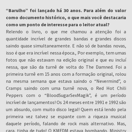
“Barulho” foi lançado há 30 anos. Para além do valor
como documento histórico, o que mais você destacaria
como um ponto de interesse para o leitor atual?
Relendo o livro, o que me chamou a atenção foi a
quantidade incrível de grandes bandas e grandes discos
saindo quase simultaneamente. E não só de bandas novas,
isso é que era incrível nessa época., Por exemplo, tem umas
fotos que não estavam na edição original e que eu incluí
nessa, que são da turnê de volta do The Damned. Foi a
primeira turnê em 15 anos com a formação original, rolou
na mesma semana que estava saindo o “Nevermind”, o
Cramps saindo com uma turnê nova, o Red Hot Chili
Peppers com o “BloodSugarSexMagik”, é um período
incrível de lançamentos! Os 24 meses entre 1991 e 1992 são
um absurdo, com muito disco legal! Quem está lendo pela
primeira vez talvez se espante com a riqueza musical
daquele período, falando de rock mais alternativo. Mas,
cara, tinha de tudo! O KMFDM estava bombando, Ministry