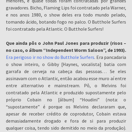
menores, e quase todas foram contratadas por grandes
gravadores. Bicho, Flaming Lips foi contratado pela Warner,
e nos anos 1980, o show deles era todo mundo pelado,
tomando ácido, botando fogo no palco. O Butthole Surfers
foi contratado pela Atlantic. O Butthole Surfers!
Que ainda pôs o John Paul Jones para produzir (risos –
no caso, o álbum “Independent Worm Saloon”, de 1993).
Era perigoso ir no show do Butthole Surfers
. Era pancadaria
o show inteiro, o Gibby [Haynes, vocalista] batia com
garrafa de cerveja na cabeça das pessoas… Se eles
assinavam com o Atlantic, então acabou esse muro aí entre
entre alternativo e mainstream. Pô, o Melvins foi
contratado pela Atlantic e produzido supostamente pelo
próprio Cobain no [álbum] “Houdini” (nota: o
“supostamente” é porque os Melvins declararam que,
apesar de receber crédito de coprodutor, Cobain estava
demasiadamente drogado e fora de si para produzir
qualquer coisa, tendo sido demitido no meio da produção).