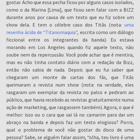
gostar. Acho que essa pecha ficou por alguns casos isolados,
como o da Marina [Lima], que ficou sem falar com a BIZZ
durante anos por causa de um texto que eu fiz sobre um
show dela. E tem o célebre caso dos Titãs (nota:
uma
resenha ácida de “Titanomaquia”
, escrita como um diálogo
ficcional entre os integrantes da banda). Eu estava
morando em Los Angeles quando fiz aquele texto, não
soube nem da repercussão. Você pode achar que é mentira,
mas eu não tinha contato diário com a redação da Bizz,
então não sabia de nada. Depois que eu fui saber que
chegaram um monte de cartas dos fãs, que Titãs
queimaram a revista num show (nota: na verdade, eles
rasgaram um exemplar da revista no palco e pediram ao
público, que havia recebido as revistas gratuitamente numa
ação de marketing, que rasgassem também). Agora, o que é
melhor: isso ou o cara que vai lá no camarim para dar um
abraço na banda e depois faz um texto elogioso? Porra,
qual o problema de você não gostar do disco de uma
pessoa? Sabe, se alguém falar assim, “olha, teu livro é uma