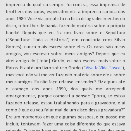
imprensa do qual eu sempre fui contra, essa imprensa de
brothers dos caras, especialmente a imprensa carioca dos
anos 1980. Você via jornalista na lista de agradecimentos do
disco, o brother de banda fazendo matéria sobre a própria
banda! Depois que eu fiz um livro sobre o Sepultura
(“Sepultura: Toda a História”, em coautoria com Silvio
Gomes), nunca mais escrevi sobre eles. Os caras são meus
amigos, vou escrever sobre meus amigos? Depois que eu
virei amigo do [João] Gordo, eu não escrevi mais sobre o
Ratos. Fiz até um livro sobre o Gordo (“
Viva la Vida Tosca
”),
mas você não vai me ver fazendo matéria sobre ele e sobre
meus amigos. Eu não faço release, entendeu? Fiz alguns até
o começo dos anos 1990, dos quais me arrependi
amargamente, porque comecei a pensar: “porra, se estou
fazendo release, estou trabalhando para a gravadora, e aí
como é que eu vou falar mal de um disco dessa gravadora?”
Era um momento em que algumas pessoas, e eu posso me
incluir, tentavam fazer uma coisa diferente do que estava
rolando. Eu trabalhava no Jornal do Brasil no final dos anos