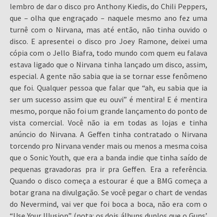
lembro de dar o disco pro Anthony Kiedis, do Chili Peppers,
que – olha que engraçado – naquele mesmo ano fez uma
turnê com o Nirvana, mas até então, não tinha ouvido o
disco. E apresentei o disco pro Joey Ramone, deixei uma
cópia com o Jello Biafra, todo mundo com quem eu falava
estava ligado que o Nirvana tinha lançado um disco, assim,
especial. A gente não sabia que ia se tornar esse fenômeno
que foi. Qualquer pessoa que falar que “ah, eu sabia que ia
ser um sucesso assim que eu ouvi” é mentira! E é mentira
mesmo, porque não foi um grande lançamento do ponto de
vista comercial. Você não ia em todas as lojas e tinha
anúncio do Nirvana. A Geffen tinha contratado o Nirvana
torcendo pro Nirvana vender mais ou menos a mesma coisa
que o Sonic Youth, que era a banda indie que tinha saído de
pequenas gravadoras pra ir pra Geffen. Era a referência.
Quando o disco começa a estourar é que a BMG começa a
botar grana na divulgação. Se você pegar o chart de vendas
do Nevermind, vai ver que foi boca a boca, não era com o
“Use Your Illusion” (nota: os dois álbuns duplos que o Guns’