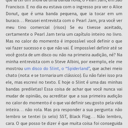
Francisco. E no dia eu estava com o ingresso pra ver o Alice
Donut, que é uma banda pequena, que ia tocar em um
buraco… Recusei entrevista com o Pearl Jam, pra você ver
meu tino comercial (risos) Se eu tivesse aceitado,
certamente o Pearl Jam teria um capítulo inteiro no livro.
Mas no calor do momento é impossível você definir o que
vai fazer sucesso e o que não vai. É impossível definir até se
você gosta de um disco ou não na primeira audição, né? Na
minha entrevista com o Steve Albini, por exemplo, ele me
mostrou
um disco do Slint, o “Spiderland”
, que achei meio
chato (nota: e se tornaria um clássico). Eu não falei isso pra
ele, mas escrevi no texto. E hoje o Slint é uma das minhas
bandas prediletas! Essa coisa de achar que você nunca vai
mudar de opinião, ou acreditar que a sua primeira audição
no calor do momento é o que vai definir seu gosto pela vida
inteira… não rola. Mas pra responder a sua pergunta: não
lembro se tentei (o selo) SST, Black Flag… Não lembro,
cara. O que posso te dizer é que muita coisa foi conseguida