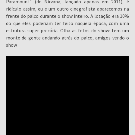
Paramount” (do Nirvana, lançado apenas em 2011), é
ridículo assim, eu e um outro cinegrafista aparecemos na
frente do palco durante o show inteiro. A lotação era 10%
do que eles poderiam ter feito naquela época, com uma
estrutura super precária. Olha as fotos do show: tem um
monte de gente andando atrás do palco, amigos vendo o
show.