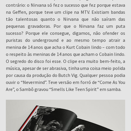
contrário: o Nirvana só fez o sucesso que fez porque estava
na Geffen, porque teve um clipe na MTV. Existiam bandas
tão talentosas quanto o Nirvana que não saíram das
pequenas gravadoras. Por que o Nirvana faz um puta
sucesso? Porque ele consegue, digamos, não ofender os
puristas do underground e ao mesmo tempo atrair a
menina de 14 anos que acha o Kurt Cobain lindo – com todo
o respeito às meninas de 14 anos que acham o Cobain lindo.
O segredo do disco foi esse. O clipe era muito bem-feito, a
música, apesar de ser abrasiva, tinha uma coisa meio polida
por causa da produção do Butch Vig. Qualquer pessoa podia
ouvir o “Nevermind”. Teve versão em forró de “Come As You
Are”, o Sambô gravou “Smells Like Teen Spirit” em samba.