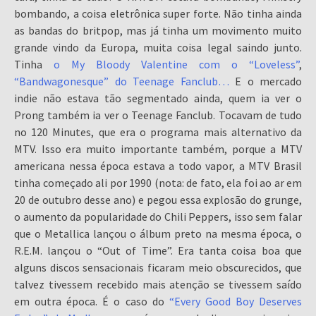
bombando, a coisa eletrônica super forte. Não tinha ainda
as bandas do britpop, mas já tinha um movimento muito
grande vindo da Europa, muita coisa legal saindo junto.
Tinha
o My Bloody Valentine com o “Loveless”
,
“Bandwagonesque” do Teenage Fanclub…
E o mercado
indie não estava tão segmentado ainda, quem ia ver o
Prong também ia ver o Teenage Fanclub. Tocavam de tudo
no 120 Minutes, que era o programa mais alternativo da
MTV. Isso era muito importante também, porque a MTV
americana nessa época estava a todo vapor, a MTV Brasil
tinha começado ali por 1990 (nota: de fato, ela foi ao ar em
20 de outubro desse ano) e pegou essa explosão do grunge,
o aumento da popularidade do Chili Peppers, isso sem falar
que o Metallica lançou o álbum preto na mesma época, o
R.E.M. lançou o “Out of Time”. Era tanta coisa boa que
alguns discos sensacionais ficaram meio obscurecidos, que
talvez tivessem recebido mais atenção se tivessem saído
em outra época. É o caso do
“Every Good Boy Deserves