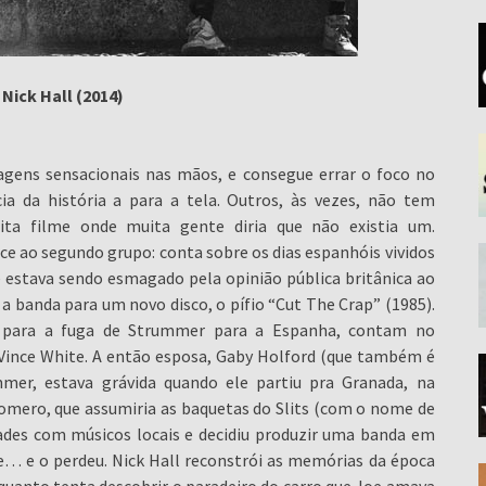
Nick Hall (2014)
gens sensacionais nas mãos, e consegue errar o foco no
ia da história a para a tela. Outros, às vezes, não tem
ta filme onde muita gente diria que não existia um.
nce ao segundo grupo: conta sobre os dias espanhóis vividos
 estava sendo esmagado pela opinião pública britânica ao
a banda para um novo disco, o pífio “Cut The Crap” (1985).
 para a fuga de Strummer para a Espanha, contam no
Vince White. A então esposa, Gaby Holford (que também é
mmer, estava grávida quando ele partiu pra Granada, na
omero, que assumiria as baquetas do Slits (com o nome de
des com músicos locais e decidiu produzir uma banda em
 e o perdeu. Nick Hall reconstrói as memórias da época