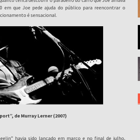
quanto tenta descobrir o paradeiro do carro que Joe amava
0 em que Joe pede ajuda do público para reencontrar o
acionamento é sensacional.
port”, de Murray Lerner (2007)
elin” havia sido lançado em março e no final de julho,