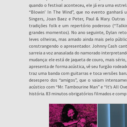
quando o festival aconteceu, ele já era uma estr
“Blowin’ In The Wind”, que no evento ganhará
Singers, Joan Baez e Peter, Paul & Mary. Outr
tradições folk e um repertório poderoso (“Talki
grandes momentos). No ano seguinte, Dylan reto
leves olheiras, mas amado ainda mais pelo públi
constrangendo o apresentador. Johnny Cash canta
sarreia a voz anasalada do namorado interpretand
mudança: ele está de jaqueta de couro, mais sério, 
apresenta de forma acústica, vê seu furgão rodeado
traz uma banda com guitarras e toca versões baru
desespero dos “amigos”, que o vaiam intensament
acústico com “Mr. Tambourine Man” e “It’s All Ov
história. 83 minutos obrigatórios filmados e compi