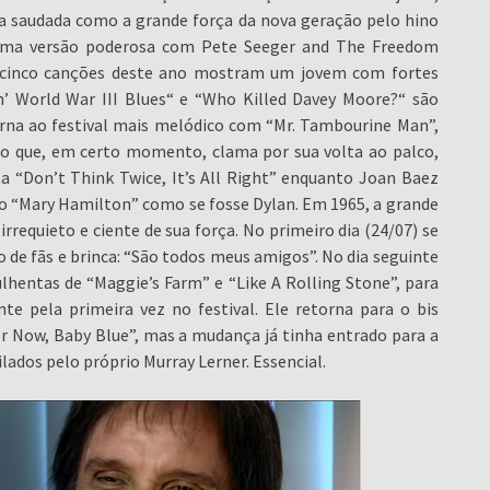
ela saudada como a grande força da nova geração pelo hino
 uma versão poderosa com Pete Seeger and The Freedom
as cinco canções deste ano mostram um jovem com fortes
n’ World War III Blues“ e “Who Killed Davey Moore?“ são
rna ao festival mais melódico com “Mr. Tambourine Man”,
co que, em certo momento, clama por sua volta ao palco,
 “Don’t Think Twice, It’s All Right” enquanto Joan Baez
o “Mary Hamilton” como se fosse Dylan. Em 1965, a grande
irrequieto e ciente de sua força. No primeiro dia (24/07) se
 de fãs e brinca: “São todos meus amigos”. No dia seguinte
lhentas de “Maggie’s Farm” e “Like A Rolling Stone”, para
e pela primeira vez no festival. Ele retorna para o bis
er Now, Baby Blue”, mas a mudança já tinha entrado para a
lados pelo próprio Murray Lerner. Essencial.