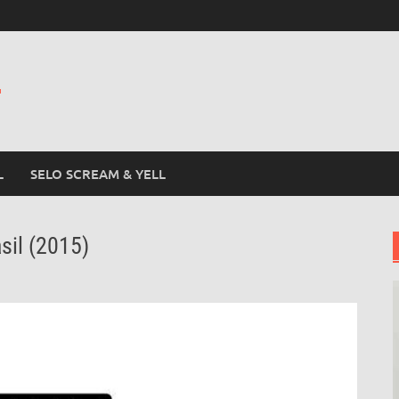
L
L
SELO SCREAM & YELL
asil (2015)