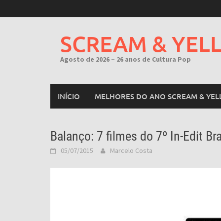
Skip
to
content
SCREAM & YEL
Agosto de 2026 – 26 anos de Cultura Pop
INÍCIO
MELHORES DO ANO SCREAM & YEL
Balanço: 7 filmes do 7º In-Edit Br
05/07/2015
Marcelo Costa