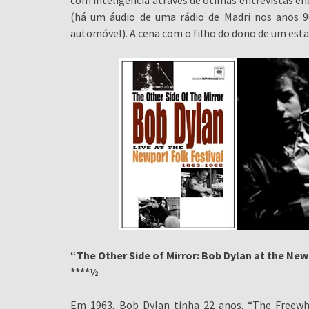
com inteligência através de ótimas entrevistas en
(há um áudio de uma rádio de Madri nos anos 9
automóvel). A cena com o filho do dono de um est
“The Other Side of Mirror: Bob Dylan at the New
****
½
Em 1963, Bob Dylan tinha 22 anos, “The Freewhe