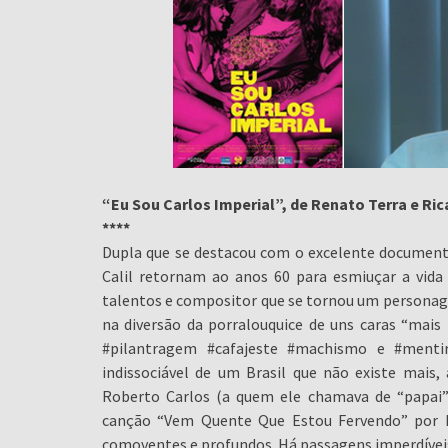
“Eu Sou Carlos Imperial”, de Renato Terra e Rica
****
Dupla que se destacou com o excelente document
Calil retornam ao anos 60 para esmiuçar a vida 
talentos e compositor que se tornou um personage
na diversão da porralouquice de uns caras “mais 
#pilantragem #cafajeste #machismo e #mentir
indissociável de um Brasil que não existe mais, 
Roberto Carlos (a quem ele chamava de “papai”)
canção “Vem Quente Que Estou Fervendo” por I
comoventes e profundos. Há passagens imperdíveis