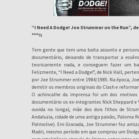
“I Need A Dodge! Joe Strummer on the Run”, de 
***½
Tem gente que tem uma baita assunto e persona
documentário, deixando de transportar a essênc
teoricamente nada, e conseguem fazer um bai
Felizmente, “I Need a Dodge!”, de Nick Hall, perte
por Joe Strummer entre 1984/1985. Na época, Joe
demitir os membros originais do Clash e reformar 
O achincalhe da imprensa foi um dos motivos
documentário os ex-integrantes Nick Sheppard e 
ouvida no longa), mãe dos dois filhos de Stru
Andaluzia, cidade de uma antiga paixão, Paloma R
Palmolive). Em Granada, Joe Strummer fez amiza
Madri, mesmo período em que comprou um Dodge…