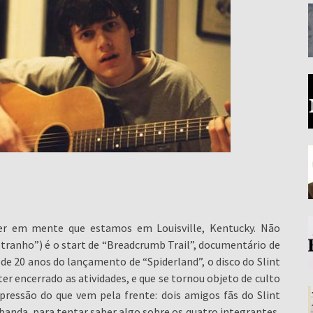
r em mente que estamos em Louisville, Kentucky. Não
ranho”) é o start de “Breadcrumb Trail”, documentário de
e 20 anos do lançamento de “Spiderland”, o disco do Slint
r encerrado as atividades, e que se tornou objeto de culto
pressão do que vem pela frente: dois amigos fãs do Slint
banda, para tentar saber algo sobre os quatro integrantes,