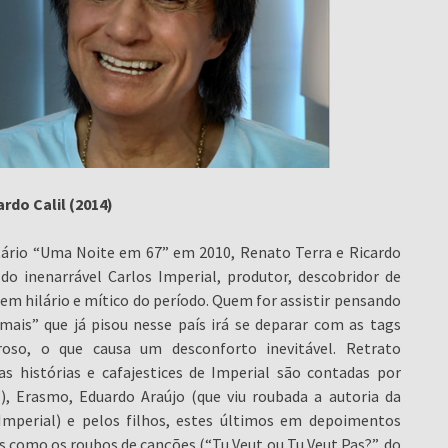
rdo Calil (2014)
ário “Uma Noite em 67” em 2010, Renato Terra e Ricardo
do inenarrável Carlos Imperial, produtor, descobridor de
m hilário e mítico do período. Quem for assistir pensando
mais” que já pisou nesse país irá se deparar com as tags
oso, o que causa um desconforto inevitável. Retrato
as histórias e cafajestices de Imperial são contadas por
, Erasmo, Eduardo Araújo (que viu roubada a autoria da
mperial) e pelos filhos, estes últimos em depoimentos
 como os roubos de canções (“Tu Veut ou Tu Veut Pas?”, do