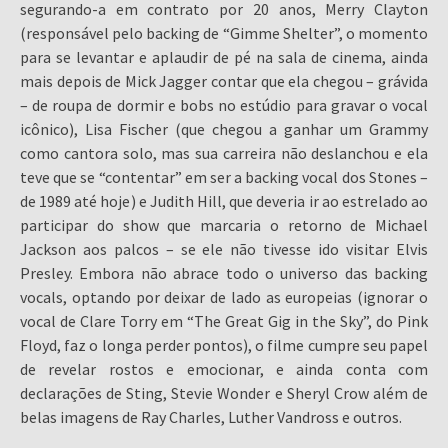
segurando-a em contrato por 20 anos, Merry Clayton
(responsável pelo backing de “Gimme Shelter”, o momento
para se levantar e aplaudir de pé na sala de cinema, ainda
mais depois de Mick Jagger contar que ela chegou – grávida
– de roupa de dormir e bobs no estúdio para gravar o vocal
icônico), Lisa Fischer (que chegou a ganhar um Grammy
como cantora solo, mas sua carreira não deslanchou e ela
teve que se “contentar” em ser a backing vocal dos Stones –
de 1989 até hoje) e Judith Hill, que deveria ir ao estrelado ao
participar do show que marcaria o retorno de Michael
Jackson aos palcos – se ele não tivesse ido visitar Elvis
Presley. Embora não abrace todo o universo das backing
vocals, optando por deixar de lado as europeias (ignorar o
vocal de Clare Torry em “The Great Gig in the Sky”, do Pink
Floyd, faz o longa perder pontos), o filme cumpre seu papel
de revelar rostos e emocionar, e ainda conta com
declarações de Sting, Stevie Wonder e Sheryl Crow além de
belas imagens de Ray Charles, Luther Vandross e outros.