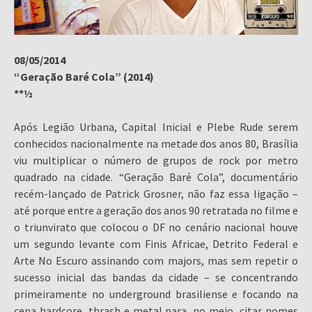
08/05/2014
“Geração Baré Cola” (2014)
**½
Após Legião Urbana, Capital Inicial e Plebe Rude serem
conhecidos nacionalmente na metade dos anos 80, Brasília
viu multiplicar o número de grupos de rock por metro
quadrado na cidade. “Geração Baré Cola”, documentário
recém-lançado de Patrick Grosner, não faz essa ligação –
até porque entre a geração dos anos 90 retratada no filme e
o triunvirato que colocou o DF no cenário nacional houve
um segundo levante com Finis Africae, Detrito Federal e
Arte No Escuro assinando com majors, mas sem repetir o
sucesso inicial das bandas da cidade – se concentrando
primeiramente no underground brasiliense e focando na
cena hardcore, thrash e metal para, no meio, citar nomes