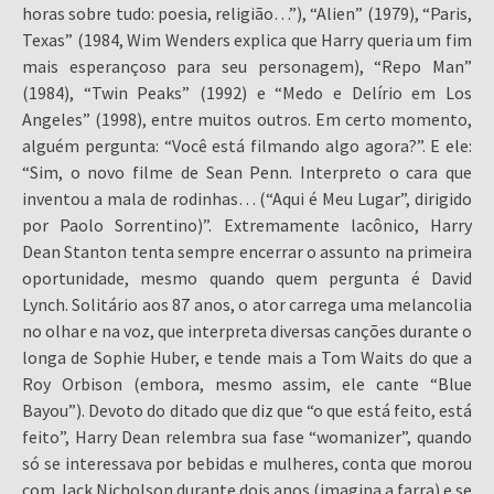
horas sobre tudo: poesia, religião…”), “Alien” (1979), “Paris,
Texas” (1984, Wim Wenders explica que Harry queria um fim
mais esperançoso para seu personagem), “Repo Man”
(1984), “Twin Peaks” (1992) e “Medo e Delírio em Los
Angeles” (1998), entre muitos outros. Em certo momento,
alguém pergunta: “Você está filmando algo agora?”. E ele:
“Sim, o novo filme de Sean Penn. Interpreto o cara que
inventou a mala de rodinhas… (“Aqui é Meu Lugar”, dirigido
por Paolo Sorrentino)”. Extremamente lacônico, Harry
Dean Stanton tenta sempre encerrar o assunto na primeira
oportunidade, mesmo quando quem pergunta é David
Lynch. Solitário aos 87 anos, o ator carrega uma melancolia
no olhar e na voz, que interpreta diversas canções durante o
longa de Sophie Huber, e tende mais a Tom Waits do que a
Roy Orbison (embora, mesmo assim, ele cante “Blue
Bayou”). Devoto do ditado que diz que “o que está feito, está
feito”, Harry Dean relembra sua fase “womanizer”, quando
só se interessava por bebidas e mulheres, conta que morou
com Jack Nicholson durante dois anos (imagina a farra) e se