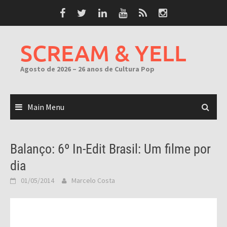
Skip
to
content
SCREAM & YELL
Agosto de 2026 – 26 anos de Cultura Pop
Main Menu
Balanço: 6º In-Edit Brasil: Um filme por
dia
01/05/2014
Marcelo Costa