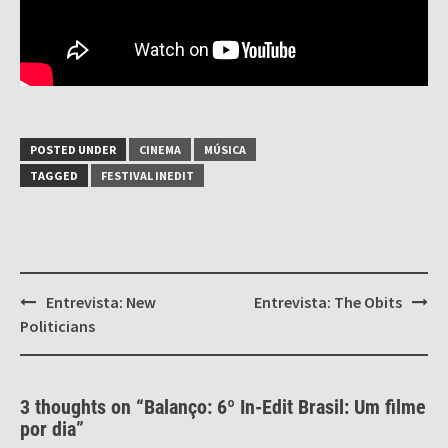
POSTED UNDER
CINEMA
MÚSICA
TAGGED
FESTIVAL INEDIT
Post
Entrevista: New
Entrevista: The Obits
navigation
Politicians
3 thoughts on “
Balanço: 6º In-Edit Brasil: Um filme
por dia
”