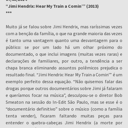
“Jimi Hendrix: Hear My Train a Comin’” (2013)
***
Muito já se falou sobre Jimi Hendrix, mas raríssimas vezes
com a benção da família, o que na grande maioria das vezes
é tanto uma vantagem quanto uma desvantagem para o
público: se por um lado há um olhar próximo do
documentado, o que inclui imagens (muitas vezes raras) e
declarações de familiares, por outro, a tendência a ser
chapa branca eliminando assuntos polêmicos prejudica o
resultado final. “Jimi Hendrix: Hear My Train a Comin’” é um
exemplo perfeito dessa equação. “Não quisemos falar das
drogas porque outros documentários sobre Jimi já falaram
e queríamos focar na música”, desculpou-se o diretor Bob
Smeaton na sessão do In-Edit São Paulo, mas se esse é o
“documentário definitivo” sobre o músico (como a família
tenta vender), ficaram faltando muitas peças para
entender o quebra-cabeças Jimi Hendrix (a morte por