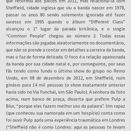
que retornou aos palcos em 2011, mas relaciona-la com
Sheffield, cidade inglesa que viu a banda nascer em 1978,
passar os anos 80 sendo solemente ignorada até fazer
sucesso em 1995 quando o álbum “Different Class”
alcançou o 1° lugar da parada britânica, e o single
“Common People” chegou ao número 2. Todas essas
informações são jogadas aleatoriamente no documentário,
que não se prende a contar em detalhes a carreira da banda,
mas o faz de forma delicada. O foco é a relação apaixonada
da banda por sua cidade natal e, por conseguinte, por seus
fãs tendo como fundo o último show do grupo no Reino
Unido, em 08 de dezembro de 2012, em Sheffield, num
ginásio para 14 mil pessoas (o show exatamente anterior
havia sido no Via Funchal, em São Paulo). A senhora da foto
acima, num banco de praça, disserta que prefere Pulp a
Blur, “porque eles fazem melhor uso da palavra”. Um rapaz
(que conheceu sua namorada em um hospício) conta como
foi ouvir Pulp após uma experiência traumática em Londres
(“Sheffield não é como Londres: aqui as pessoas te levam