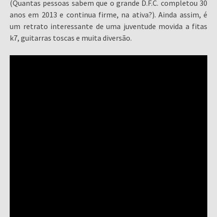
(Quantas pessoas sabem que o grande D.F.C. completou 30
anos em 2013 e continua firme, na ativa?). Ainda assim, é
um retrato interessante de uma juventude movida a fitas
k7, guitarras toscas e muita diversão.