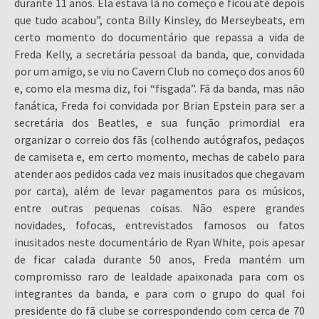
durante 11 anos. Ela estava lá no começo e ficou até depois
que tudo acabou”, conta Billy Kinsley, do Merseybeats, em
certo momento do documentário que repassa a vida de
Freda Kelly, a secretária pessoal da banda, que, convidada
por um amigo, se viu no Cavern Club no começo dos anos 60
e, como ela mesma diz, foi “fisgada”. Fã da banda, mas não
fanática, Freda foi convidada por Brian Epstein para ser a
secretária dos Beatles, e sua função primordial era
organizar o correio dos fãs (colhendo autógrafos, pedaços
de camiseta e, em certo momento, mechas de cabelo para
atender aos pedidos cada vez mais inusitados que chegavam
por carta), além de levar pagamentos para os músicos,
entre outras pequenas coisas. Não espere grandes
novidades, fofocas, entrevistados famosos ou fatos
inusitados neste documentário de Ryan White, pois apesar
de ficar calada durante 50 anos, Freda mantém um
compromisso raro de lealdade apaixonada para com os
integrantes da banda, e para com o grupo do qual foi
presidente do fã clube se correspondendo com cerca de 70