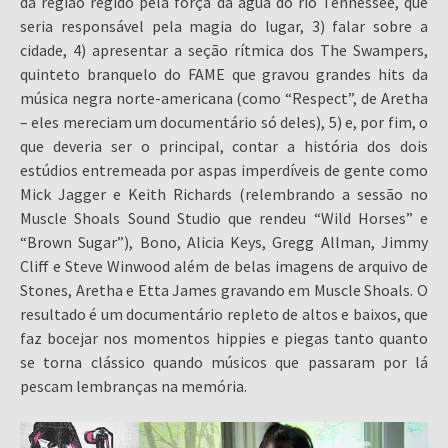
da região regido pela força da água do rio Tennessee, que
seria responsável pela magia do lugar, 3) falar sobre a
cidade, 4) apresentar a seção rítmica dos The Swampers,
quinteto branquelo do FAME que gravou grandes hits da
música negra norte-americana (como “Respect”, de Aretha
– eles mereciam um documentário só deles), 5) e, por fim, o
que deveria ser o principal, contar a história dos dois
estúdios entremeada por aspas imperdíveis de gente como
Mick Jagger e Keith Richards (relembrando a sessão no
Muscle Shoals Sound Studio que rendeu “Wild Horses” e
“Brown Sugar”), Bono, Alicia Keys, Gregg Allman, Jimmy
Cliff e Steve Winwood além de belas imagens de arquivo de
Stones, Aretha e Etta James gravando em Muscle Shoals. O
resultado é um documentário repleto de altos e baixos, que
faz bocejar nos momentos hippies e piegas tanto quanto
se torna clássico quando músicos que passaram por lá
pescam lembranças na memória.