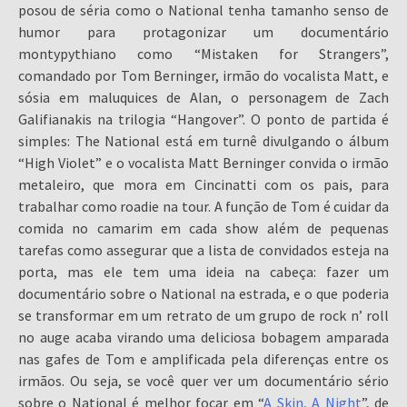
posou de séria como o National tenha tamanho senso de
humor para protagonizar um documentário
montypythiano como “Mistaken for Strangers”,
comandado por Tom Berninger, irmão do vocalista Matt, e
sósia em maluquices de Alan, o personagem de Zach
Galifianakis na trilogia “Hangover”. O ponto de partida é
simples: The National está em turnê divulgando o álbum
“High Violet” e o vocalista Matt Berninger convida o irmão
metaleiro, que mora em Cincinatti com os pais, para
trabalhar como roadie na tour. A função de Tom é cuidar da
comida no camarim em cada show além de pequenas
tarefas como assegurar que a lista de convidados esteja na
porta, mas ele tem uma ideia na cabeça: fazer um
documentário sobre o National na estrada, e o que poderia
se transformar em um retrato de um grupo de rock n’ roll
no auge acaba virando uma deliciosa bobagem amparada
nas gafes de Tom e amplificada pela diferenças entre os
irmãos. Ou seja, se você quer ver um documentário sério
sobre o National é melhor focar em “
A Skin, A Night
”, de