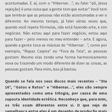
acostumadas. E aí, com o “Hibernar…”, eu falei “pô, [essa
rejeição] é uma coisa que a gente tem que evitar”. Você tem
que lembrar que as pessoas não estão acostumadas a ver o
diferente. Ao mesmo tempo, já falei várias vezes que,
quando você repete fórmulas, não está fazendo arte, e sim
negócios. Não estou aqui para fazer negócio, estou aqui
para fazer – pelo menos no meu entender – arte. E agora,
quando a gente toca as músicas do “Hibernar…”, como por
exemplo, “Rapaz Caipira” ou “Fora da Tela”, as pessoas
gostam. Mesmo elas tendo uma forma harmonicamente
nova ou trazendo um modo diferente de dizer as coisas, as
pessoas gostam. Para mim, isso já bastou.
Quando se fala nos seus discos mais recentes – “Dia
16”, “Gatos e Ratos” e “Hibernar…”, eles são sempre
apresentados como uma trilogia, por causa de uma
suposta identidade estética. Reconheço que, para mim,
os três soam diferentes entre si. O que vejo de
semelhança entre eles é um desenho de produção mais