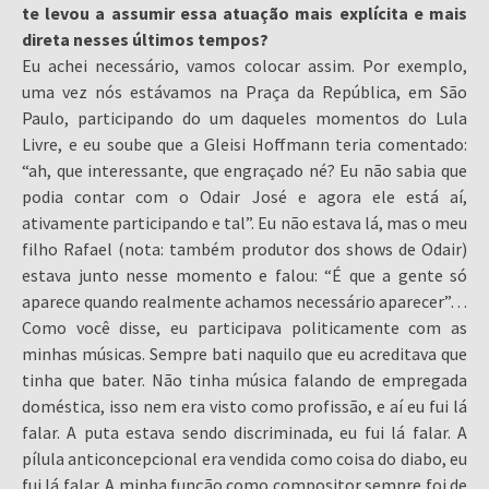
te levou a assumir essa atuação mais explícita e mais
direta nesses últimos tempos?
Eu achei necessário, vamos colocar assim. Por exemplo,
uma vez nós estávamos na Praça da República, em São
Paulo, participando do um daqueles momentos do Lula
Livre, e eu soube que a Gleisi Hoffmann teria comentado:
“ah, que interessante, que engraçado né? Eu não sabia que
podia contar com o Odair José e agora ele está aí,
ativamente participando e tal”. Eu não estava lá, mas o meu
filho Rafael (nota: também produtor dos shows de Odair)
estava junto nesse momento e falou: “É que a gente só
aparece quando realmente achamos necessário aparecer”…
Como você disse, eu participava politicamente com as
minhas músicas. Sempre bati naquilo que eu acreditava que
tinha que bater. Não tinha música falando de empregada
doméstica, isso nem era visto como profissão, e aí eu fui lá
falar. A puta estava sendo discriminada, eu fui lá falar. A
pílula anticoncepcional era vendida como coisa do diabo, eu
fui lá falar. A minha função como compositor sempre foi de