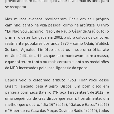
provocando um baque do qual Odair levou muitos anos para
se recuperar.
Mas muitos eventos recolocaram Odair em seu próprio
caminho, tanto na vida pessoal como na artística. O livro
“Eu Não Sou Cachorro, Não”, de Paulo César de Araújo, foi o
primeiro deles. Lançada em 2002, a obra coloca os cantores
realmente populares dos anos 1970 – como Odair, Waldick
Soriano, Agnaldo Timóteo e outros – sob uma ótica até
então inédita de artistas que se comunicavam com a massa,
e que sofreram tanto ou mais censura quanto os medalhões
da MPB incensados pela intelligentsia da época.
Depois veio o celebrado tributo “Vou Tirar Você desse
Lugar”, lançado pela Allegro Discos, um bom disco em
parceria com Zeca Baleiro (“Praça Tiradentes”, de 2012), e
uma sequência de três discos que eram, literalmente, um
melhor que o outro: “Dia 16” (2015), “Gatos e Ratos” (2016)
e “Hibernar na Casa das Moças Ouvindo Rádio” (2019), todos