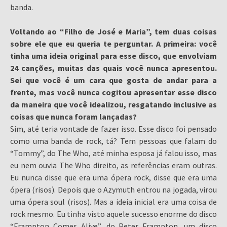
banda.
Voltando ao “Filho de José e Maria”, tem duas coisas
sobre ele que eu queria te perguntar. A primeira: você
tinha uma ideia original para esse disco, que envolviam
24 canções, muitas das quais você nunca apresentou.
Sei que você é um cara que gosta de andar para a
frente, mas você nunca cogitou apresentar esse disco
da maneira que você idealizou, resgatando inclusive as
coisas que nunca foram lançadas?
Sim, até teria vontade de fazer isso. Esse disco foi pensado
como uma banda de rock, tá? Tem pessoas que falam do
“Tommy”, do The Who, até minha esposa já falou isso, mas
eu nem ouvia The Who direito, as referências eram outras.
Eu nunca disse que era uma ópera rock, disse que era uma
ópera (risos). Depois que o Azymuth entrou na jogada, virou
uma ópera soul (risos). Mas a ideia inicial era uma coisa de
rock mesmo. Eu tinha visto aquele sucesso enorme do disco
“Frampton Comes Alive”, do Peter Frampton, um disco