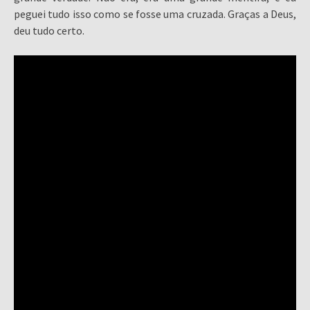
peguei tudo isso como se fosse uma cruzada. Graças a Deus,
deu tudo certo.