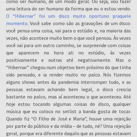
como ser humano, de um modo geral. Ou seja, vou fazer
uma leitura do ser humano da forma que eu o estou vendo.
O “Hibernar” foi um disco muito oportuno praquele
momento
. Você sabe como são as gravações de um disco:
você pensa uma coisa, vai para o estúdio e, na maioria das
vezes, não acontece muito bem o que você pensou. Às vezes
você vai para um outro caminho, se surpreende com coisas
que aparecem na hora ali no estúdio, às vezes
positivamente e outras até negativamente. Mas o
“Hibernar” chegou num objetivo bem próximo do que tinha
sido pensado, e ia render muito no palco. Nós fizemos
alguns shows antes da pandemia interromper tudo, e as
pessoas estavam achando bem legal, o disco crescia
bastante no palco, mas aí aconteceu o que aconteceu. Até
hoje estou tocando algumas coisas do disco, qualquer
música que eu coloco no setlist a banda gosta de tocar.
Quando fiz “O Filho de José e Maria”, houve uma rejeição
por parte do público e da mídia – de tudo, né? Uma rejeição
geral, porque era diferente daquilo que as pessoas estavam