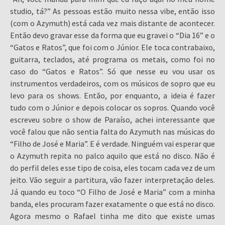
studio, tá?” As pessoas estão muito nessa vibe, então isso
(com o Azymuth) está cada vez mais distante de acontecer.
Então devo gravar esse da forma que eu gravei o “Dia 16” e o
“Gatos e Ratos”, que foi com o Júnior. Ele toca contrabaixo,
guitarra, teclados, até programa os metais, como foi no
caso do “Gatos e Ratos”. Só que nesse eu vou usar os
instrumentos verdadeiros, com os músicos de sopro que eu
levo para os shows. Então, por enquanto, a ideia é fazer
tudo com o Júnior e depois colocar os sopros. Quando você
escreveu sobre o show de Paraíso, achei interessante que
você falou que não sentia falta do Azymuth nas músicas do
“Filho de José e Maria”. E é verdade. Ninguém vai esperar que
o Azymuth repita no palco aquilo que está no disco. Não é
do perfil deles esse tipo de coisa, eles tocam cada vez de um
jeito. Vão seguir a partitura, vão fazer interpretação deles.
Já quando eu toco “O Filho de José e Maria” com a minha
banda, eles procuram fazer exatamente o que está no disco.
Agora mesmo o Rafael tinha me dito que existe umas