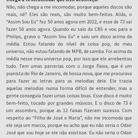
Não, não chega a me incomodar, porque aqueles discos são
reais, né? Eles são reais, são muito bem-feitos. Aliás, o
“Assim Sou Eu” fez 50 anos agora em 2022, e esse de 73 vai
fazer 50 anos agora. Quando eu saio da CBS e vou para a
Philips, gravo o “Assim Sou Eu” e saiu um disco acima da
média. Estou falando do nível de coisa pop, do meu
universo, não estou falando de MPB, de samba. Foi acima da
média nesse meu universo pop, por isso que ele arrebentou
tudo. Tem umas parcerias com o Jorge Paiva, que é um
pianista do Rio de Janeiro, de bossa nova, que me procurava
para fazer as letras para as melodias dele. Ele trazia
aquelas melodias numa forma difícil de entender, mas a
gente conseguia fazer umas coisas boas. Esse disco é muito
bem-feito, tocado por grandes músicos. E o disco de 73 é
um assombro, porque as 12 faixas fizeram sucesso. Com
respeito ao “Filho de José e Maria”, não me incomoda que
ele seja um marco, porque eu acho que eu não seria o Odair
José que sou hoje se ele não existisse. Eu não seria o Odair