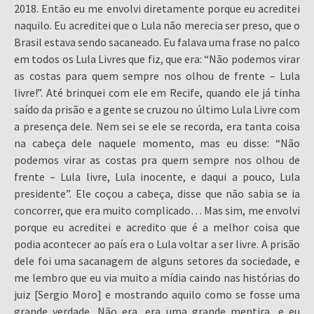
2018. Então eu me envolvi diretamente porque eu acreditei
naquilo. Eu acreditei que o Lula não merecia ser preso, que o
Brasil estava sendo sacaneado. Eu falava uma frase no palco
em todos os Lula Livres que fiz, que era: “Não podemos virar
as costas para quem sempre nos olhou de frente – Lula
livre!”. Até brinquei com ele em Recife, quando ele já tinha
saído da prisão e a gente se cruzou no último Lula Livre com
a presença dele. Nem sei se ele se recorda, era tanta coisa
na cabeça dele naquele momento, mas eu disse: “Não
podemos virar as costas pra quem sempre nos olhou de
frente – Lula livre, Lula inocente, e daqui a pouco, Lula
presidente”. Ele coçou a cabeça, disse que não sabia se ia
concorrer, que era muito complicado… Mas sim, me envolvi
porque eu acreditei e acredito que é a melhor coisa que
podia acontecer ao país era o Lula voltar a ser livre. A prisão
dele foi uma sacanagem de alguns setores da sociedade, e
me lembro que eu via muito a mídia caindo nas histórias do
juiz [Sergio Moro] e mostrando aquilo como se fosse uma
grande verdade. Não era, era uma grande mentira, e eu