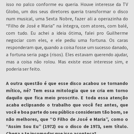
isso no palco conforme eu queria. Houve interesse da TV
Globo, um dos seus diretores queria transformar o disco
num musical, uma Sexta Nobre, fazer ali a operazinha do
“Filho de José e Maria” na íntegra, com atores, com balé,
com tudo. Eu achei a ideia ótima, falei pro Guilherme
negociar com eles, e ele pediu uma fortuna. Os caras
responderam que, quando a coisa fosse um sucesso danado,
a fortuna seria paga (risos). Eles estavam querendo ajudar,
mas a coisa não rolou. Mas existe esse interesse sim, e
poderia ser feito.
A outra questão é que esse disco acabou se tornando
mítico, né? Tem essa mitologia que se cria em torno
daquilo que fica meio proscrito. E toda essa atenção
acaba eclipsando o trabalho que você fez antes, que
você e boa parte do seu público consideram tão bom, se
não melhores, que “O Filho de José e Maria”, como o
“Assim Sou Eu” (1972) ou o disco de 1973, sem título.
Chega a te incomodar que isso aconteça?