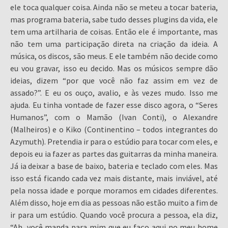
ele toca qualquer coisa. Ainda não se meteu a tocar bateria,
mas programa bateria, sabe tudo desses plugins da vida, ele
tem uma artilharia de coisas. Então ele é importante, mas
não tem uma participação direta na criação da ideia. A
música, os discos, são meus. E ele também não decide como
eu vou gravar, isso eu decido. Mas os músicos sempre dão
ideias, dizem “por que você não faz assim em vez de
assado?”. E eu os ouço, avalio, e às vezes mudo. Isso me
ajuda. Eu tinha vontade de fazer esse disco agora, o “Seres
Humanos”, com o Mamão (Ivan Conti), o Alexandre
(Malheiros) e o Kiko (Continentino – todos integrantes do
Azymuth). Pretendia ir para o estúdio para tocar com eles, e
depois eu ia fazer as partes das guitarras da minha maneira.
Já ia deixar a base de baixo, bateria e teclado com eles. Mas
isso está ficando cada vez mais distante, mais inviável, até
pela nossa idade e porque moramos em cidades diferentes.
Além disso, hoje em dia as pessoas não estão muito a fim de
ir para um estúdio. Quando você procura a pessoa, ela diz,
“Ah, você manda para mim que eu faço aqui no meu home