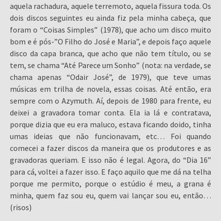
aquela rachadura, aquele terremoto, aquela fissura toda. Os
dois discos seguintes eu ainda fiz pela minha cabeça, que
foram o “Coisas Simples” (1978), que acho um disco muito
bom e é pós-”O Filho do José e Maria”, e depois faço aquele
disco da capa branca, que acho que não tem título, ou se
tem, se chama “Até Parece um Sonho” (nota: na verdade, se
chama apenas “Odair José”, de 1979), que teve umas
músicas em trilha de novela, essas coisas. Até então, era
sempre com o Azymuth. Aí, depois de 1980 para frente, eu
deixei a gravadora tomar conta. Ela ia lá e contratava,
porque dizia que eu era maluco, estava ficando doido, tinha
umas ideias que não funcionavam, etc… Foi quando
comecei a fazer discos da maneira que os produtores e as
gravadoras queriam. E isso não é legal. Agora, do “Dia 16”
para cá, voltei a fazer isso. E faço aquilo que me dá na telha
porque me permito, porque o estúdio é meu, a grana é
minha, quem faz sou eu, quem vai lançar sou eu, então…
(risos)
.