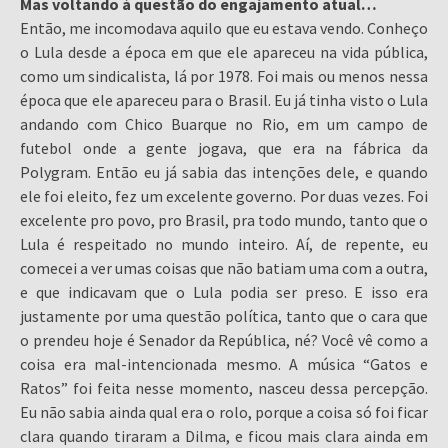
Mas voltando à questão do engajamento atual…
Então, me incomodava aquilo que eu estava vendo. Conheço
o Lula desde a época em que ele apareceu na vida pública,
como um sindicalista, lá por 1978. Foi mais ou menos nessa
época que ele apareceu para o Brasil. Eu já tinha visto o Lula
andando com Chico Buarque no Rio, em um campo de
futebol onde a gente jogava, que era na fábrica da
Polygram. Então eu já sabia das intenções dele, e quando
ele foi eleito, fez um excelente governo. Por duas vezes. Foi
excelente pro povo, pro Brasil, pra todo mundo, tanto que o
Lula é respeitado no mundo inteiro. Aí, de repente, eu
comecei a ver umas coisas que não batiam uma com a outra,
e que indicavam que o Lula podia ser preso. E isso era
justamente por uma questão política, tanto que o cara que
o prendeu hoje é Senador da República, né? Você vê como a
coisa era mal-intencionada mesmo. A música “Gatos e
Ratos” foi feita nesse momento, nasceu dessa percepção.
Eu não sabia ainda qual era o rolo, porque a coisa só foi ficar
clara quando tiraram a Dilma, e ficou mais clara ainda em