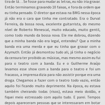
tira de lá… Se fosse para mudar as letras, eu não iria gravar.
Então terminamos gravando 10 faixas, e fora da ordem que
eu tinha pensado. O diretor que estava na BMG nessa época
já não era o cara que tinha me contratado. Era o Durval
Ferreira, da bossa nova, excelente guitarrista, do mesmo
nível de Roberto Menescal, muito educado, muito gentil,
como todo mundo da bossa nova. Ele me dobrou, dizendo
que a minha banda não era legal, entendeu? Que a minha
banda era uma merda e que eu tinha que gravar com o
Azymuth. Então já desmontou tudo ali, já tinha o negócio
da censura ter proibido as músicas, mas mesmo assim eu fui
para o teatro com a banda. Eu e o Guilherme Araújo
levamos esse show com a banda para o teatro e foi um
fracasso, a imprensa dizia para não assistir porque era uma
droga. Chegamos a fazer com o teatro todo vazio, então
aquilo foi ficando muito deprimente. Na época, eu estava
também cheirando todas (risos), estava meio doidão, e
fiquei meio estressado com aquilo tudo. E parei. Tempos
depois apareceram pessoas que se interessaram em botar