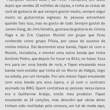
duplo que vendeu 20 milhões de cópias, e tinha as coisas de
rock de guitarra de que sempre gostei muito, sempre segui
muito os guitarristas ingleses. As pessoas estranham
quando falo isso, mas eu gosto de tudo. Sempre gostei do
James Gang, do Jimi Hendrix, gostava da guitarra do Jimmy
Page e do Eric Clapton. Montei um grupo que ficou
conhecido como grupo Pílula, por causa do sucesso da
minha música. Daí desmontei essa banda, fiquei só com o
Moisés, tecladista, e montei uma outra banda que tinha
Antônio Pedro, que depois foi tocar na Blitz, no baixo. Essa
era para ser uma banda de rock, e fiquei ensaiando essa
banda num estúdio que tinha ali no Morro do Vidigal, logo
na subida, por um tempão. Por seis meses fiquei ensaiando
com essa banda pra essa ópera, e já com o contrato
assinado na BMG. Quem contatava as pessoas nessa época
era o Guilherme Araújo, então meu produtor. Fiquei
ensaiando as 18 canções, mas descobri que várias delas
tinham sido mutiladas pela censura, um tal de muda aqui,