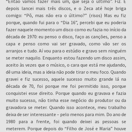
“Então vamos fazer mais um, que seja o último”. Fiz. E
depois lancei mais três discos, e o Zeca até hoje briga
comigo: “Pô, mas não era o último?” (risos) Mas eu fiz
porque, quando fui para o “Dia 16”, percebi que eu poderia
fazer naquele momento um disco como eu fazia no início da
década de 1970: eu penso o disco, faço as canções, penso a
capa e penso como vai ser gravado, como vão ser os
arranjos e tudo. Aí vou para o estúdio e gravo sem ninguém
se meter naquilo. Enquanto estou fazendo um disco assim,
aceito às vezes que o músico, o cara que está me ajudando,
dê uma ideia, mas a ideia não pode tirar o meu foco. Quando
gravei e fiz sucesso, aquele sucesso muito grande lá na
década de 70, foi porque me foi permitido isso, porque
conquistei esse direito. Porque quando eu gravava e fazia
muito sucesso, não tinha esse negócio do produtor ou da
gravadora se meter. Quando isso acontece, meu trabalho
deixa de ser interessante – pelo menos para mim. Do ano de
1980 para a frente, foi quando deixei as pessoas se
meterem. Porque depois do “Filho de José e Maria” houve