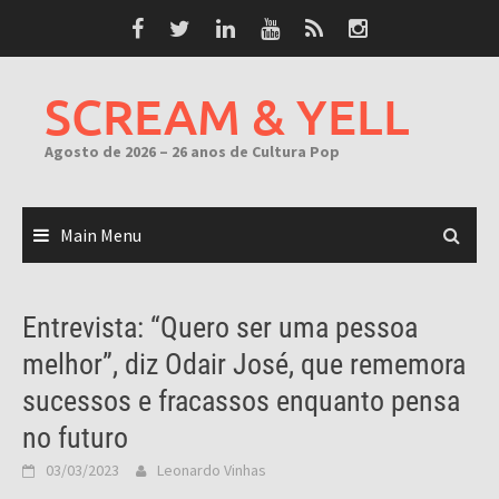
Skip
to
content
SCREAM & YELL
Agosto de 2026 – 26 anos de Cultura Pop
Main Menu
Entrevista: “Quero ser uma pessoa
melhor”, diz Odair José, que rememora
sucessos e fracassos enquanto pensa
no futuro
03/03/2023
Leonardo Vinhas