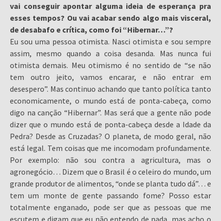
vai conseguir apontar alguma ideia de esperança pra
esses tempos? Ou vai acabar sendo algo mais visceral,
de desabafo e crítica, como foi “Hibernar…”?
Eu sou uma pessoa otimista. Nasci otimista e sou sempre
assim, mesmo quando a coisa desanda. Mas nunca fui
otimista demais. Meu otimismo é no sentido de “se não
tem outro jeito, vamos encarar, e não entrar em
desespero”. Mas continuo achando que tanto política tanto
economicamente, o mundo está de ponta-cabeça, como
digo na canção “Hibernar”. Mas será que a gente não pode
dizer que o mundo está de ponta-cabeça desde a Idade da
Pedra? Desde as Cruzadas? O planeta, de modo geral, não
está legal. Tem coisas que me incomodam profundamente.
Por exemplo: não sou contra a agricultura, mas o
agronegócio… Dizem que o Brasil é o celeiro do mundo, um
grande produtor de alimentos, “onde se planta tudo dá”… e
tem um monte de gente passando fome? Posso estar
totalmente enganado, pode ser que as pessoas que me
escutem e digam que eu não entendo de nada, mas acho o