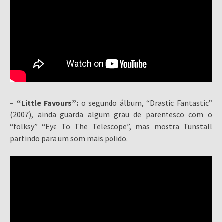
– “Little Favours”:
o segundo álbum, “Drastic Fantastic”
(2007), ainda guarda algum grau de parentesco com o
“folksy” “Eye To The Telescope”, mas mostra Tunstall
partindo para um som mais polido.