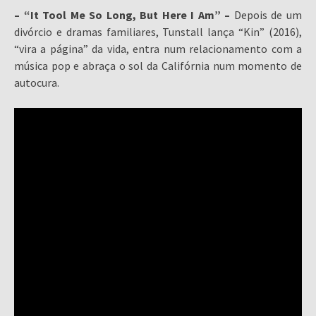
– “It Tool Me So Long, But Here I Am” –
Depois de um
divórcio e dramas familiares, Tunstall lança “Kin” (2016),
“vira a página” da vida, entra num relacionamento com a
música pop e abraça o sol da Califórnia num momento de
autocura.