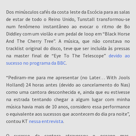
Dos minúsculos cafés da costa leste da Escócia para as salas
de estar de todo o Reino Unido, Tunstall transformou-se
num fenômeno instantâneo ao evocar o ritmo de Bo
Diddley com um violão e um pedal de loop em “Black Horse
And The Cherry Tree”. A música, que não constava no
tracklist original do disco, teve que ser incluída às pressas
na master final de “Eye To The Telescope”
devido ao
sucesso no programa da BBC
.
“Pediram-me para me apresentar (no Later… With Jools
Holland) 24 horas antes (devido ao cancelamento do Nas)
como uma cantora desconhecida e, ainda que eu estivesse
na estrada tentando chegar a algum lugar com minha
música havia mais de 10 anos, considero essa performance
o equivalente aos sucessos que acontecem do dia pra noite”,
contou KT
nessa entrevista
.
O sucesso da cantora atravessou o oceano mas,