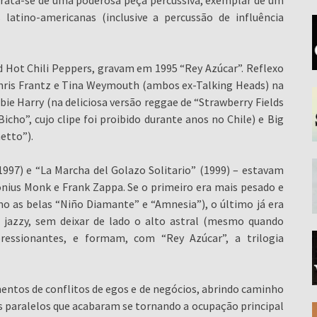
. Trata-se de uma poderosa peça percussiva, exemplar de um
 latino-americanas (inclusive a percussão de influência
d Hot Chili Peppers, gravam em 1995 “Rey Azúcar”. Reflexo
Chris Frantz e Tina Weymouth (ambos ex-Talking Heads) na
ie Harry (na deliciosa versão reggae de “Strawberry Fields
icho”, cujo clipe foi proibido durante anos no Chile) e Big
etto”).
1997) e “La Marcha del Golazo Solitario” (1999) – estavam
nius Monk e Frank Zappa. Se o primeiro era mais pesado e
 as belas “Niño Diamante” e “Amnesia”), o último já era
jazzy, sem deixar de lado o alto astral (mesmo quando
pressionantes, e formam, com “Rey Azúcar”, a trilogia
ntos de conflitos de egos e de negócios, abrindo caminho
s paralelos que acabaram se tornando a ocupação principal