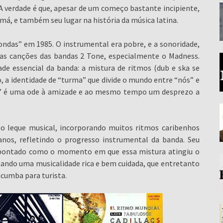
A verdade é que, apesar de um começo bastante incipiente,
má, e também seu lugar na história da música latina.
ndas” em 1985. O instrumental era pobre, e a sonoridade,
 das canções das bandas 2 Tone, especialmente o Madness.
ade essencial da banda: a mistura de ritmos (dub e ska se
, a identidade de “turma” que divide o mundo entre “nós” e
sa” é uma ode à amizade e ao mesmo tempo um desprezo a
 o leque musical, incorporando muitos ritmos caribenhos
nos, refletindo o progresso instrumental da banda. Seu
apontado como o momento em que essa mistura atingiu o
tando uma musicalidade rica e bem cuidada, que entretanto
acumba para turista.