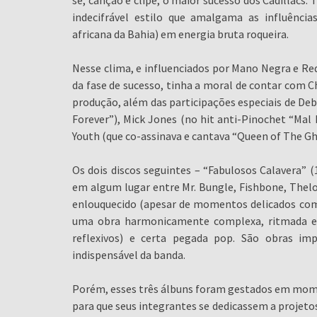
se, canção e clipe, o maior sucesso dos Cadillacs
indecifrável estilo que amalgama as influências
africana da Bahia) em energia bruta roqueira.
Nesse clima, e influenciados por Mano Negra e Re
da fase de sucesso, tinha a moral de contar com 
produção, além das participações especiais de Debb
Forever”), Mick Jones (no hit anti-Pinochet “Mal B
Youth (que co-assinava e cantava “Queen of The Gh
Os dois discos seguintes – “Fabulosos Calavera” (
em algum lugar entre Mr. Bungle, Fishbone, Thelo
enlouquecido (apesar de momentos delicados como
uma obra harmonicamente complexa, ritmada e 
reflexivos) e certa pegada pop. São obras im
indispensável da banda.
Porém, esses três álbuns foram gestados em mome
para que seus integrantes se dedicassem a projeto