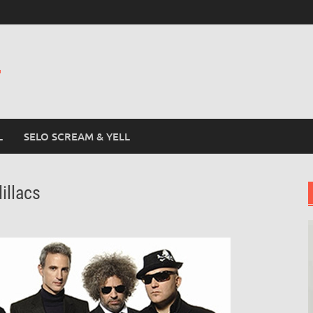
L
L
SELO SCREAM & YELL
illacs