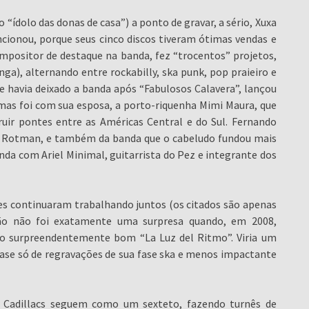
 “ídolo das donas de casa”) a ponto de gravar, a sério, Xuxa
ncionou, porque seus cinco discos tiveram ótimas vendas e
compositor de destaque na banda, fez “trocentos” projetos,
a), alternando entre rockabilly, ska punk, pop praieiro e
e havia deixado a banda após “Fabulosos Calavera”, lançou
mas foi com sua esposa, a porto-riquenha Mimi Maura, que
uir pontes entre as Américas Central e do Sul. Fernando
s de Rotman, e também da banda que o cabeludo fundou mais
da com Ariel Minimal, guitarrista do Pez e integrante dos
es continuaram trabalhando juntos (os citados são apenas
ntão não foi exatamente uma surpresa quando, em 2008,
, o surpreendentemente bom “La Luz del Ritmo”. Viria um
quase só de regravações de sua fase ska e menos impactante
os Cadillacs seguem como um sexteto, fazendo turnês de