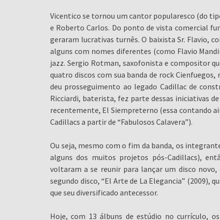
Vicentico se tornou um cantor popularesco (do tipo
e Roberto Carlos. Do ponto de vista comercial fu
geraram lucrativas turnês. O baixista Sr. Flavio, 
alguns com nomes diferentes (como Flavio Manding
jazz. Sergio Rotman, saxofonista e compositor qu
quatro discos com sua banda de rock Cienfuegos, 
deu prosseguimento ao legado Cadillac de constr
Ricciardi, baterista, fez parte dessas iniciativa
recentemente, El Siempreterno (essa contando ain
Cadillacs a partir de “Fabulosos Calavera”).
Ou seja, mesmo com o fim da banda, os integrant
alguns dos muitos projetos pós-Cadillacs), e
voltaram a se reunir para lançar um disco novo
segundo disco, “El Arte de La Elegancia” (2009), 
que seu diversificado antecessor.
Hoje, com 13 álbuns de estúdio no currículo, 