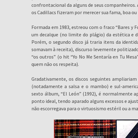
confrontacional da alguns de seus companheiros. 
os Cadillacs fizeram por merecer sua fama, boa ou 
Formada em 1983, estreou com o fraco “Bares y Fo
um decalque (no limite do plágio) da estética e
Porém, o segundo disco já traria itens da identid
somavam à receita), discurso levemente politizado
“os outros” (o hit “Yo No Me Sentaría en Tu Me
quem não os respeita).
Gradativamente, os discos seguintes ampliariam
(notadamente a salsa e o mambo) e sul-america
sexto álbum, “El León” (1992), é normalmente 
ponto ideal, tendo aparado alguns excessos e ajus
não escorregava para o virtuosismo estéril ou a m