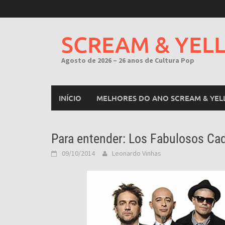
Skip
to
content
SCREAM & YEL
Agosto de 2026 – 26 anos de Cultura Pop
INÍCIO
MELHORES DO ANO SCREAM & YEL
Para entender: Los Fabulosos Cad
09/10/2014
Leonardo Vinhas