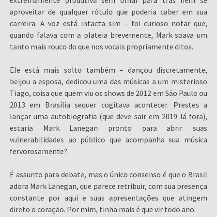
extremamente produtiva sem olhar para trás nem se
aproveitar de qualquer rótulo que poderia caber em sua
carreira. A voz está intacta sim – foi curioso notar que,
quando falava com a plateia brevemente, Mark soava um
tanto mais rouco do que nos vocais propriamente ditos.
Ele está mais solto também – dançou discretamente,
beijou a esposa, dedicou uma das músicas a um misterioso
Tiago, coisa que quem viu os shows de 2012 em São Paulo ou
2013 em Brasília sequer cogitava acontecer. Prestes a
lançar uma autobiografia (que deve sair em 2019 lá fora),
estaria Mark Lanegan pronto para abrir suas
vulnerabilidades ao público que acompanha sua música
fervorosamente?
É assunto para debate, mas o único consenso é que o Brasil
adora Mark Lanegan, que parece retribuir, com sua presença
constante por aqui e suas apresentações que atingem
direto o coração. Por mim, tinha mais é que vir todo ano.