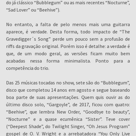
do já clássico “Bubblegum” ou as mais recentes “Nocturne”,
“Sad Lover” ou “Beehive”).
No entanto, a falta de pelo menos mais uma guitarra
aparece, é verdade. Desta forma, todo impacto de “The
Gravedigger´s Song” perde um pouco sem a profusão de
riffs da gravação original. Porém isso é detalhe: a verdade é
que, de um modo geral, as versões ficam muito bem
acabadas nessa forma minimalista. Ponto para a
competência do trio.
Das 25 músicas tocadas no show, sete são do “Bubblegum”,
disco que completou 14 anos em agosto e segue baseando
boa parte de suas apresentações. Quem quis ouvir as do
último disco solo, “Gargoyle”, de 2017, ficou com quatro:
“Beehive”, que lembra New Order, “Goodbye to beauty”,
“Nocturne” e a quase ecumênica “Sister”. Teve cover
(“Deepest Shade”, do Twilight Singer, “Oh Jesus Program”
gospel de O. V. Wright e a arrebatadora “You Only Live