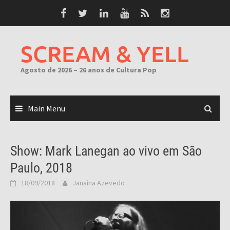
Skip
to
content
SCREAM & YELL
Agosto de 2026 – 26 anos de Cultura Pop
Main Menu
Show: Mark Lanegan ao vivo em São
Paulo, 2018
18/09/2018
Janaina Azevedo