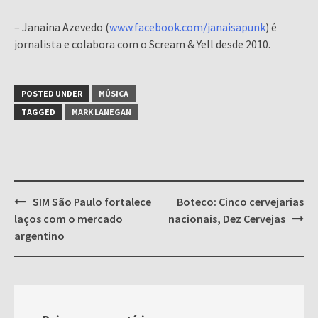
– Janaina Azevedo (
www.facebook.com/janaisapunk
) é
jornalista e colabora com o Scream & Yell desde 2010.
POSTED UNDER
MÚSICA
TAGGED
MARK LANEGAN
Post
SIM São Paulo fortalece
Boteco: Cinco cervejarias
navigation
laços com o mercado
nacionais, Dez Cervejas
argentino