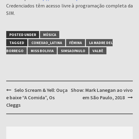
Credenciados têm acesso livre à programação completa da
SIM.
POSTED UNDER
MÚSICA
TAGGED
CONEXAO_LATINA
FÉMINA
LA MADRE DEL
BORREGO
MISS BOLIVIA
SIMSAOPAULO
VALBÈ
Post
Selo Scream & Yell: Ouça
Show: Mark Lanegan ao vivo
navigation
e baixe “A Comida”, Os
em São Paulo, 2018
Cleggs