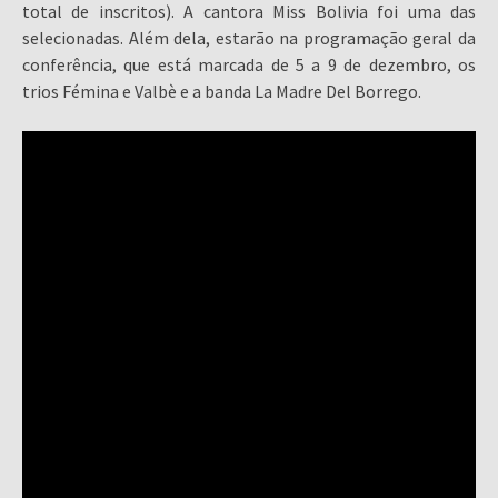
total de inscritos). A cantora Miss Bolivia foi uma das
selecionadas. Além dela, estarão na programação geral da
conferência, que está marcada de 5 a 9 de dezembro, os
trios Fémina e Valbè e a banda La Madre Del Borrego.