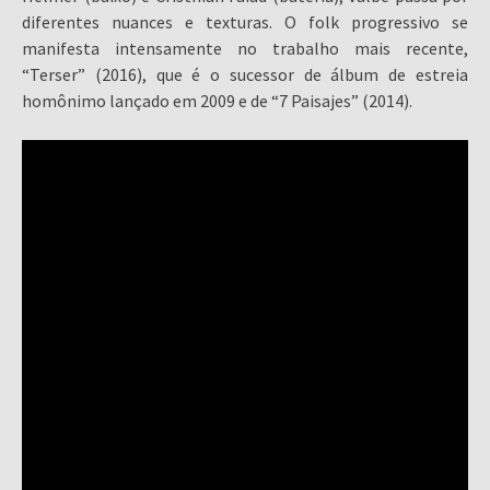
diferentes nuances e texturas. O folk progressivo se
manifesta intensamente no trabalho mais recente,
“Terser” (2016), que é o sucessor de álbum de estreia
homônimo lançado em 2009 e de “7 Paisajes” (2014).