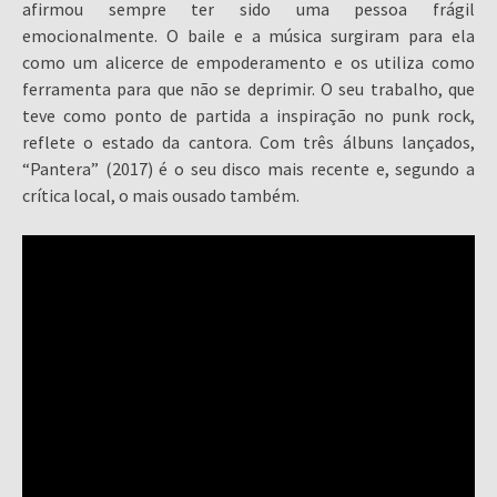
afirmou sempre ter sido uma pessoa frágil
emocionalmente. O baile e a música surgiram para ela
como um alicerce de empoderamento e os utiliza como
ferramenta para que não se deprimir. O seu trabalho, que
teve como ponto de partida a inspiração no punk rock,
reflete o estado da cantora. Com três álbuns lançados,
“Pantera” (2017) é o seu disco mais recente e, segundo a
crítica local, o mais ousado também.