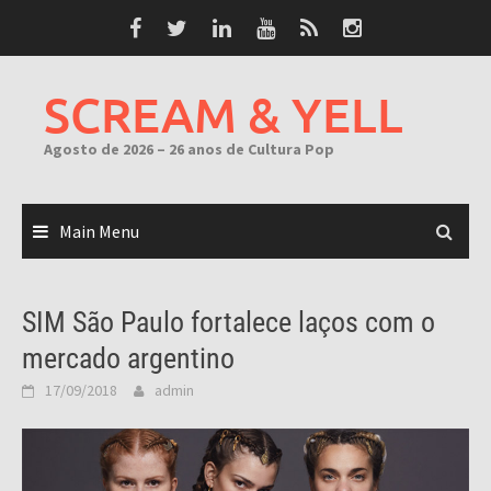
Skip
to
content
SCREAM & YELL
Agosto de 2026 – 26 anos de Cultura Pop
Main Menu
SIM São Paulo fortalece laços com o
mercado argentino
17/09/2018
admin