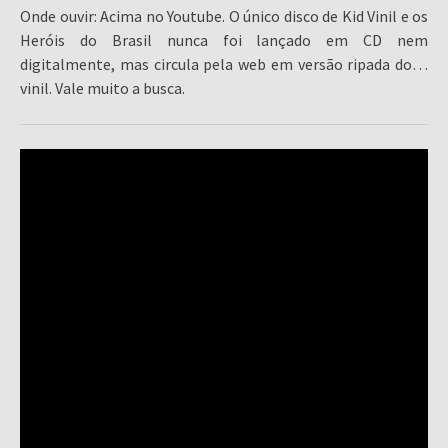
Onde ouvir: Acima no Youtube. O único disco de Kid Vinil e os
Heróis do Brasil nunca foi lançado em CD nem
digitalmente, mas circula pela web em versão ripada do…
vinil. Vale muito a busca.