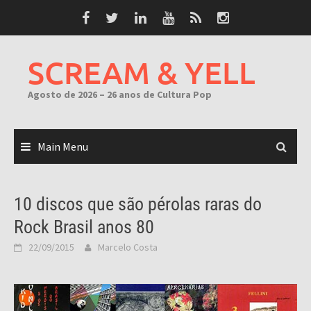
Skip
to
content
SCREAM & YELL
Agosto de 2026 – 26 anos de Cultura Pop
Main Menu
10 discos que são pérolas raras do
Rock Brasil anos 80
22/09/2015
Marcelo Costa