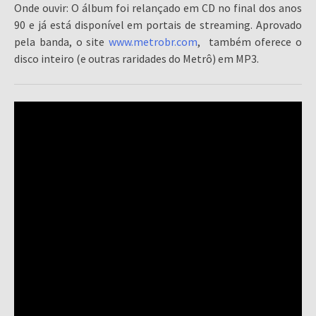
Onde ouvir: O álbum foi relançado em CD no final dos anos
90 e já está disponível em portais de streaming. Aprovado
pela banda, o site
www.metrobr.com
, também oferece o
disco inteiro (e outras raridades do Metrô) em MP3.