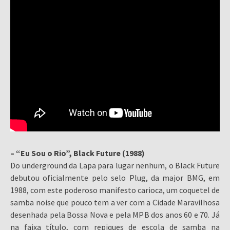
– “Eu Sou o Rio”, Black Future (1988)
Do underground da Lapa para lugar nenhum, o Black Future
debutou oficialmente pelo selo Plug, da major BMG, em
1988, com este poderoso manifesto carioca, um coquetel de
samba noise que pouco tem a ver com a Cidade Maravilhosa
desenhada pela Bossa Nova e pela MPB dos anos 60 e 70. Já
na faixa título, com repiques de escola de samba na