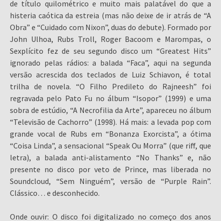
de título quilométrico e muito mais palatável do que a
histeria caótica da estreia (mas não deixe de ir atrás de “A
Obra” e “Cuidado com Nixon”, duas do debute). Formado por
John Ulhoa, Rubs Troll, Roger Bacoom e Marompas, o
Sexplícito fez de seu segundo disco um “Greatest Hits”
ignorado pelas rádios: a balada “Faca”, aqui na segunda
versão acrescida dos teclados de Luiz Schiavon, é total
trilha de novela. “O Filho Predileto do Rajneesh” foi
regravada pelo Pato Fu no álbum “Isopor” (1999) e uma
sobra de estúdio, “A Necrofilia da Arte”, apareceu no álbum
“Televisão de Cachorro” (1998). Há mais: a levada pop com
grande vocal de Rubs em “Bonanza Exorcista”, a ótima
“Coisa Linda”, a sensacional “Speak Ou Morra” (que riff, que
letra), a balada anti-alistamento “No Thanks” e, não
presente no disco por veto de Prince, mas liberada no
Soundcloud, “Sem Ninguém”, versão de “Purple Rain”.
Clássico… e desconhecido.
Onde ouvir: O disco foi digitalizado no começo dos anos