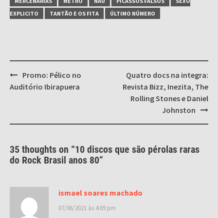
MERCENARIAS
METRO
NAU
PICASSOS FALSOS
SEXO
EXPLICITO
TANTÃO E OS FITA
ÚLTIMO NÚMERO
Post
Promo: Pélico no
Quatro docs na integra:
navigation
Auditório Ibirapuera
Revista Bizz, Inezita, The
Rolling Stones e Daniel
Johnston
35 thoughts on “
10 discos que são pérolas raras
do Rock Brasil anos 80
”
ismael soares machado
07/06/2021 às 4:09 pm