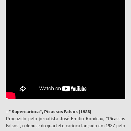
– “Supercarioca”, Picassos Falsos (1988)
Produzido pelo jornalista José Emilio Rondeau, “Picassos
Falsos”, o debute do quarteto carioca lançado em 1987 pelo