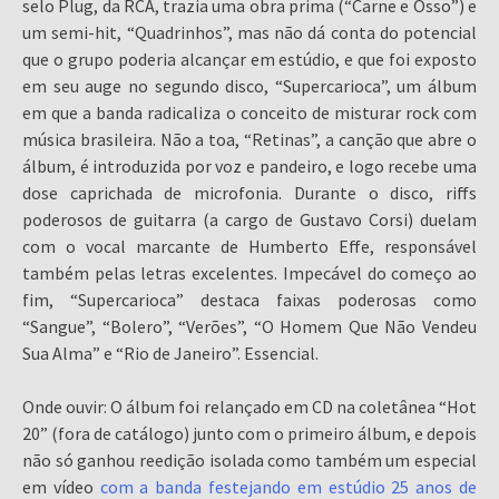
selo Plug, da RCA, trazia uma obra prima (“Carne e Osso”) e
um semi-hit, “Quadrinhos”, mas não dá conta do potencial
que o grupo poderia alcançar em estúdio, e que foi exposto
em seu auge no segundo disco, “Supercarioca”, um álbum
em que a banda radicaliza o conceito de misturar rock com
música brasileira. Não a toa, “Retinas”, a canção que abre o
álbum, é introduzida por voz e pandeiro, e logo recebe uma
dose caprichada de microfonia. Durante o disco, riffs
poderosos de guitarra (a cargo de Gustavo Corsi) duelam
com o vocal marcante de Humberto Effe, responsável
também pelas letras excelentes. Impecável do começo ao
fim, “Supercarioca” destaca faixas poderosas como
“Sangue”, “Bolero”, “Verões”, “O Homem Que Não Vendeu
Sua Alma” e “Rio de Janeiro”. Essencial.
Onde ouvir: O álbum foi relançado em CD na coletânea “Hot
20” (fora de catálogo) junto com o primeiro álbum, e depois
não só ganhou reedição isolada como também um especial
em vídeo
com a banda festejando em estúdio 25 anos de