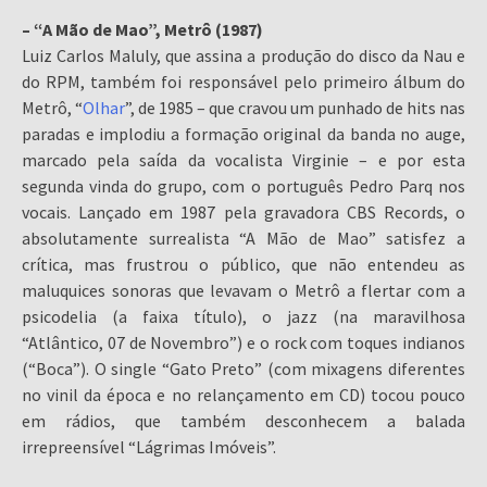
– “A Mão de Mao”, Metrô (1987)
Luiz Carlos Maluly, que assina a produção do disco da Nau e
do RPM, também foi responsável pelo primeiro álbum do
Metrô, “
Olhar
”, de 1985 – que cravou um punhado de hits nas
paradas e implodiu a formação original da banda no auge,
marcado pela saída da vocalista Virginie – e por esta
segunda vinda do grupo, com o português Pedro Parq nos
vocais. Lançado em 1987 pela gravadora CBS Records, o
absolutamente surrealista “A Mão de Mao” satisfez a
crítica, mas frustrou o público, que não entendeu as
maluquices sonoras que levavam o Metrô a flertar com a
psicodelia (a faixa título), o jazz (na maravilhosa
“Atlântico, 07 de Novembro”) e o rock com toques indianos
(“Boca”). O single “Gato Preto” (com mixagens diferentes
no vinil da época e no relançamento em CD) tocou pouco
em rádios, que também desconhecem a balada
irrepreensível “Lágrimas Imóveis”.