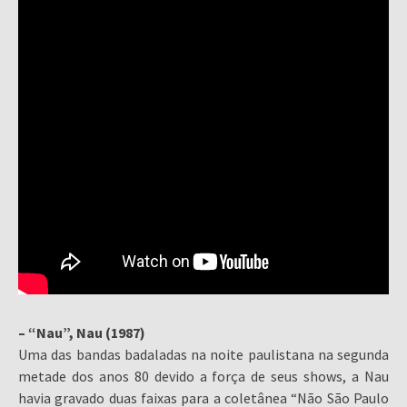
– “Nau”, Nau (1987)
Uma das bandas badaladas na noite paulistana na segunda
metade dos anos 80 devido a força de seus shows, a Nau
havia gravado duas faixas para a coletânea “Não São Paulo