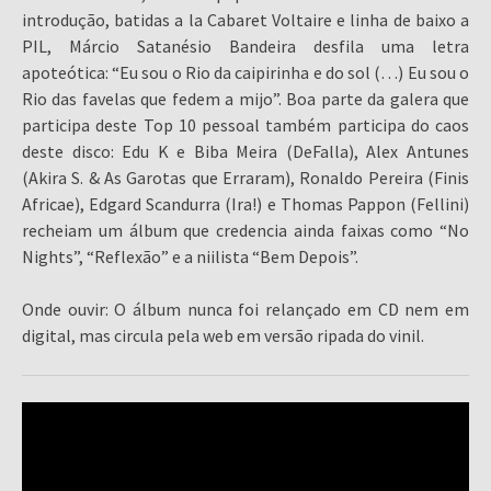
introdução, batidas a la Cabaret Voltaire e linha de baixo a
PIL, Márcio Satanésio Bandeira desfila uma letra
apoteótica: “Eu sou o Rio da caipirinha e do sol (…) Eu sou o
Rio das favelas que fedem a mijo”. Boa parte da galera que
participa deste Top 10 pessoal também participa do caos
deste disco: Edu K e Biba Meira (DeFalla), Alex Antunes
(Akira S. & As Garotas que Erraram), Ronaldo Pereira (Finis
Africae), Edgard Scandurra (Ira!) e Thomas Pappon (Fellini)
recheiam um álbum que credencia ainda faixas como “No
Nights”, “Reflexão” e a niilista “Bem Depois”.
Onde ouvir: O álbum nunca foi relançado em CD nem em
digital, mas circula pela web em versão ripada do vinil.