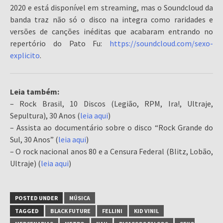
2020 e está disponível em streaming, mas o Soundcloud da
banda traz não só o disco na integra como raridades e
versões de canções inéditas que acabaram entrando no
repertório do Pato Fu:
https://soundcloud.com/sexo-
explicito
.
Leia também:
– Rock Brasil, 10 Discos (Legião, RPM, Ira!, Ultraje,
Sepultura), 30 Anos (
leia aqui
)
– Assista ao documentário sobre o disco “Rock Grande do
Sul, 30 Anos” (
leia aqui
)
– O rock nacional anos 80 e a Censura Federal (Blitz, Lobão,
Ultraje) (
leia aqui
)
POSTED UNDER
MÚSICA
TAGGED
BLACK FUTURE
FELLINI
KID VINIL