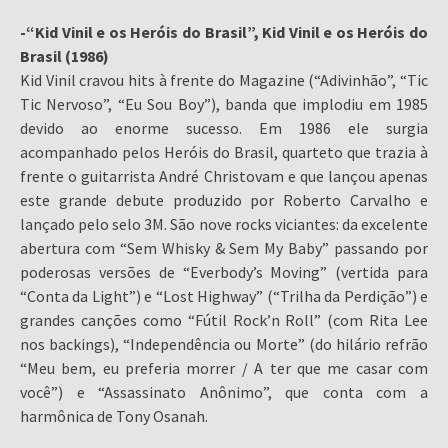
-“Kid Vinil e os Heróis do Brasil”, Kid Vinil e os Heróis do
Brasil (1986)
Kid Vinil cravou hits à frente do Magazine (“Adivinhão”, “Tic
Tic Nervoso”, “Eu Sou Boy”), banda que implodiu em 1985
devido ao enorme sucesso. Em 1986 ele surgia
acompanhado pelos Heróis do Brasil, quarteto que trazia à
frente o guitarrista André Christovam e que lançou apenas
este grande debute produzido por Roberto Carvalho e
lançado pelo selo 3M. São nove rocks viciantes: da excelente
abertura com “Sem Whisky & Sem My Baby” passando por
poderosas versões de “Everbody’s Moving” (vertida para
“Conta da Light”) e “Lost Highway” (“Trilha da Perdição”) e
grandes canções como “Fútil Rock’n Roll” (com Rita Lee
nos backings), “Independência ou Morte” (do hilário refrão
“Meu bem, eu preferia morrer / A ter que me casar com
você”) e “Assassinato Anônimo”, que conta com a
harmônica de Tony Osanah.