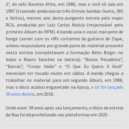
2”, do selo Baratos Afins, em 1986, mas o vinil só saiu em
1987 (trazendo ainda outras três ótimas bandas: Gueto, 365
e Vultos), mesmo ano desta pungente estreia pela major
RCA, produzida por Luiz Carlos Maluly (responsável pelo
primeiro álbum do RPM). A banda unia o vocal marcante de
Vange Leonel com os riffs cortantes da guitarra de Zique,
ambos responsáveis por grande parte do material presente
nesta estreia (completavam a formação Beto Birger no
baixo e Mauro Sanches na bateria). “Novos Pesadelos”,
“Barcas”, “Corpo Vadio” e “O Que Eu Quero é Você”
mereciam ter tocado muito em rádios. A banda chegou a
trabalhar no material para um segundo álbum, em 1988,
mas o disco acabou engavetado na época,
e só foi lançado
30 anos depois
, em 2018.
Onde ouvir: 39 anos após seu lançamento, o disco de estreia
da Nau foi disponibilizado nas plataformas em 2025.