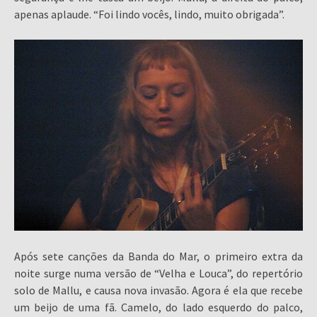
apenas aplaude. “Foi lindo vocês, lindo, muito obrigada”.
Após sete canções da Banda do Mar, o primeiro extra da
noite surge numa versão de “Velha e Louca”, do repertório
solo de Mallu, e causa nova invasão. Agora é ela que recebe
um beijo de uma fã. Camelo, do lado esquerdo do palco,