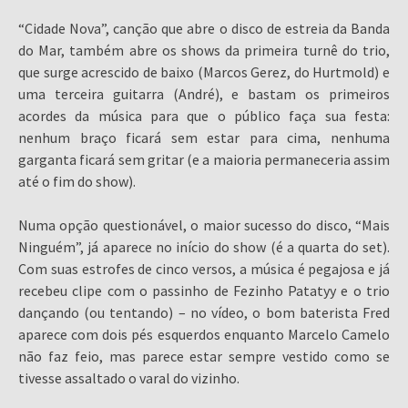
“Cidade Nova”, canção que abre o disco de estreia da Banda
do Mar, também abre os shows da primeira turnê do trio,
que surge acrescido de baixo (Marcos Gerez, do Hurtmold) e
uma terceira guitarra (André), e bastam os primeiros
acordes da música para que o público faça sua festa:
nenhum braço ficará sem estar para cima, nenhuma
garganta ficará sem gritar (e a maioria permaneceria assim
até o fim do show).
Numa opção questionável, o maior sucesso do disco, “Mais
Ninguém”, já aparece no início do show (é a quarta do set).
Com suas estrofes de cinco versos, a música é pegajosa e já
recebeu clipe com o passinho de Fezinho Patatyy e o trio
dançando (ou tentando) – no vídeo, o bom baterista Fred
aparece com dois pés esquerdos enquanto Marcelo Camelo
não faz feio, mas parece estar sempre vestido como se
tivesse assaltado o varal do vizinho.