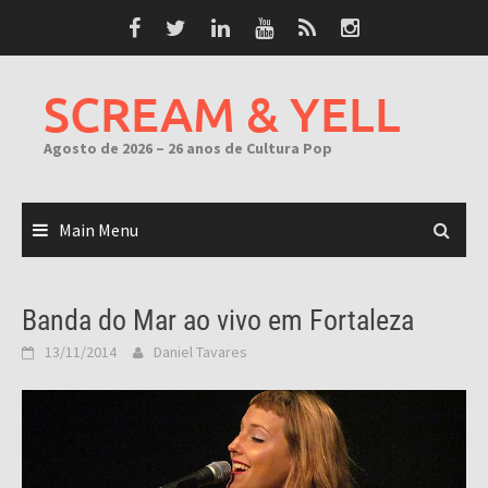
Skip
to
content
SCREAM & YELL
Agosto de 2026 – 26 anos de Cultura Pop
Main Menu
Banda do Mar ao vivo em Fortaleza
13/11/2014
Daniel Tavares