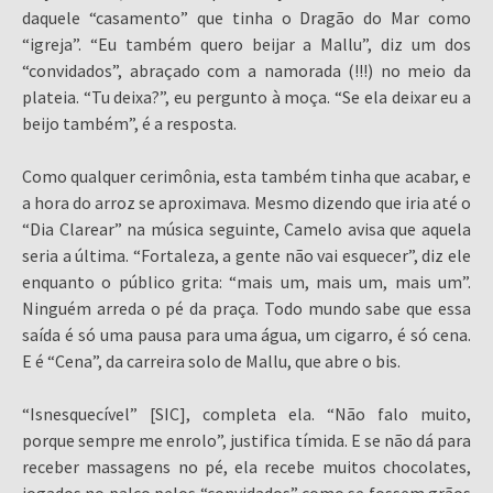
daquele “casamento” que tinha o Dragão do Mar como
“igreja”. “Eu também quero beijar a Mallu”, diz um dos
“convidados”, abraçado com a namorada (!!!) no meio da
plateia. “Tu deixa?”, eu pergunto à moça. “Se ela deixar eu a
beijo também”, é a resposta.
Como qualquer cerimônia, esta também tinha que acabar, e
a hora do arroz se aproximava. Mesmo dizendo que iria até o
“Dia Clarear” na música seguinte, Camelo avisa que aquela
seria a última. “Fortaleza, a gente não vai esquecer”, diz ele
enquanto o público grita: “mais um, mais um, mais um”.
Ninguém arreda o pé da praça. Todo mundo sabe que essa
saída é só uma pausa para uma água, um cigarro, é só cena.
E é “Cena”, da carreira solo de Mallu, que abre o bis.
“Isnesquecível” [SIC], completa ela. “Não falo muito,
porque sempre me enrolo”, justifica tímida. E se não dá para
receber massagens no pé, ela recebe muitos chocolates,
jogados no palco pelos “convidados” como se fossem grãos