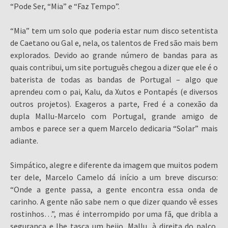
“Pode Ser, “Mia” e “Faz Tempo”.
“Mia” tem um solo que poderia estar num disco setentista
de Caetano ou Gal e, nela, os talentos de Fred são mais bem
explorados. Devido ao grande número de bandas para as
quais contribui, um site português chegou a dizer que ele é o
baterista de todas as bandas de Portugal – algo que
aprendeu com o pai, Kalu, da Xutos e Pontapés (e diversos
outros projetos). Exageros a parte, Fred é a conexão da
dupla Mallu-Marcelo com Portugal, grande amigo de
ambos e parece ser a quem Marcelo dedicaria “Solar” mais
adiante.
Simpático, alegre e diferente da imagem que muitos podem
ter dele, Marcelo Camelo dá início a um breve discurso:
“Onde a gente passa, a gente encontra essa onda de
carinho. A gente não sabe nem o que dizer quando vê esses
rostinhos…”, mas é interrompido por uma fã, que dribla a
segurança e lhe tasca um beijo. Mallu, à direita do palco,