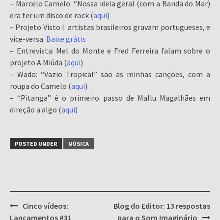
– Marcelo Camelo: “Nossa ideia geral (com a Banda do Mar)
era ter um disco de rock (
aqui
)
– Projeto Visto I: artistas brasileiros gravam portugueses, e
vice-versa.
Baixe grátis
– Entrevista: Mel do Monte e Fred Ferreira falam sobre o
projeto A Miúda (
aqui
)
– Wado: “Vazio Tropical” são as minhas canções, com a
roupa do Camelo (
aqui
)
– “Pitanga” é o primeiro passo de Mallu Magalhães em
direção a algo (
aqui
)
POSTED UNDER
MÚSICA
Post
Cinco vídeos:
Blog do Editor: 13 respostas
navigation
Lançamentos #31
para o Som Imaginário