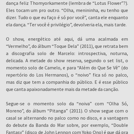
dança feliz Thomyorkamente (lembra de “Lotus Flower”?).
Eles tocam um pro outro. “Olha, menininha, eu tenho que
dizer. Tudo o que eu faço é só por você”, canta ele enquanto
ela dança. “Ter você é privilégio”, devolveria ela, mais tarde.
O show, energético até aqui, dá uma acalmada em
“Vermelho”, do álbum “Toque Dela” (2011), que retrata bem
a discografia solo de Marcelo: introspectiva, noturna,
delicada. A metade do show reserva, segundo o set list, o
momento solo de Camelo, e para “Além do Que Se Vê” (do
repertório do Los Hermanos), o “noivo” fica só no palco,
mas diz que tem a companhia do público. E é esse público
que canta apaixonadamente mais da metade da canção.
Segue-se o momento solo da “noiva” com “Olha Só,
Moreno”, do álbum “Pitanga” (2011). O show segue com o
casal se alternando no palco como no disco, e a vantagem
do debute da Banda do Mar sobre, por exemplo, “Double
Fantasy” (disco de John Lennon com Yoko Ono) é que dá pra