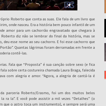
róprio Roberto que conta as suas. Ele fala de um livro que
rim, onde nasceu. Era a história bem pouco infantil de um
ande amor para um cachorrão engravatado que chegara à
. Roberto diz não se lembrar do final da história, mas se
o, deu esse nome ao seu cachorro. E foi esse cachorro que
“O Portão”. Quantas lágrimas foram derramadas em frente a
oderia contê-las.
rias. Fala que “Proposta” é sua canção sobre sexo (e fica
ala sobre certa costureira chamada Laura Braga, falecida
va com alegria e amor. “Agora, a alegria de cantá-la é
da parceria Roberto/Erasmo, foi um dos muitos belos
a ra la”. E você pode assistir a mil vezes “Detalhes” (o
m que o astro toca um instrumento), e sempre será uma