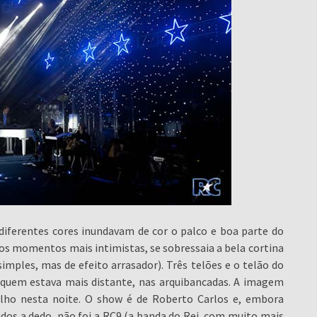
iferentes cores inundavam de cor o palco e boa parte do
Nos momentos mais intimistas, se sobressaia a bela cortina
mples, mas de efeito arrasador). Três telões e o telão do
 quem estava mais distante, nas arquibancadas. A imagem
alho nesta noite. O show é de Roberto Carlos e, embora
os a dedo, não foi a RC9 (a banda do Rei, com muito mais