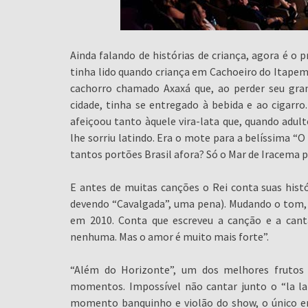
Ainda falando de histórias de criança, agora é o p
tinha lido quando criança em Cachoeiro do Itapemi
cachorro chamado Axaxá que, ao perder seu gr
cidade, tinha se entregado à bebida e ao cigarro
afeiçoou tanto àquele vira-lata que, quando adult
lhe sorriu latindo. Era o mote para a belíssima 
tantos portões Brasil afora? Só o Mar de Iracema p
E antes de muitas canções o Rei conta suas histó
devendo “Cavalgada”, uma pena). Mudando o tom, f
em 2010. Conta que escreveu a canção e a canta
nenhuma. Mas o amor é muito mais forte”.
“Além do Horizonte”, um dos melhores frutos 
momentos. Impossível não cantar junto o “la la l
momento banquinho e violão do show, o único e