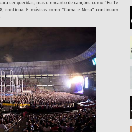
para ser queridas, mas o encanto de canções como “Eu Te
8, continua. E músicas como “Cama e Mesa” continuam
.