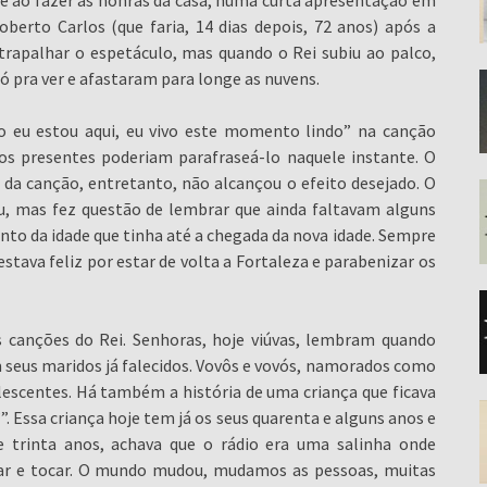
se ao fazer as honras da casa, numa curta apresentação em
berto Carlos (que faria, 14 dias depois, 72 anos) após a
trapalhar o espetáculo, mas quando o Rei subiu ao palco,
 pra ver e afastaram para longe as nuvens.
 eu estou aqui, eu vivo este momento lindo” na canção
os presentes poderiam parafraseá-lo naquele instante. O
 da canção, entretanto, não alcançou o efeito desejado. O
eu, mas fez questão de lembrar que ainda faltavam alguns
ento da idade que tinha até a chegada da nova idade. Sempre
tava feliz por estar de volta a Fortaleza e parabenizar os
s canções do Rei. Senhoras, hoje viúvas, lembram quando
 seus maridos já falecidos. Vovôs e vovós, namorados como
scentes. Há também a história de uma criança que ficava
”. Essa criança hoje tem já os seus quarenta e alguns anos e
de trinta anos, achava que o rádio era uma salinha onde
ar e tocar. O mundo mudou, mudamos as pessoas, muitas