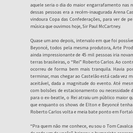
aquele seria o dia do maior engarrafamento nas ru
dessas pessoas era a recém-inaugurada Arena Cast
vindoura Copa das Confederações, para ver de p
música que ouvimos hoje, Sir Paul McCartney.
Quase um ano depois, intervalo em que foi possível
Beyoncé, todos pela mesma produtora, Arte Prod
ainda impressionante de 45 mil pessoas iria nova
terras brasileiras, o “Rei” Roberto Carlos. Ao con
ocorreu de forma bem mais tranquila. Havia pon
terminar, mas chegar ao Castelão está cada vez m
aceitável, dada a magnitude do evento. Até mes
com bolsões de estacionamento ou necessidade d
para o ex-beatle, o Rei atraiu um público maior qu
que enquanto os shows de Elton e Beyoncé tenham 
Roberto Carlos volta e meia bate ponto em Fortal
“Pra quem não me conhece, eu sou o Tom Cavalca