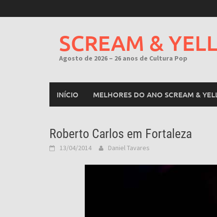
Skip
to
content
SCREAM & YEL
Agosto de 2026 – 26 anos de Cultura Pop
INÍCIO
MELHORES DO ANO SCREAM & YEL
Roberto Carlos em Fortaleza
13/04/2014
Daniel Tavares