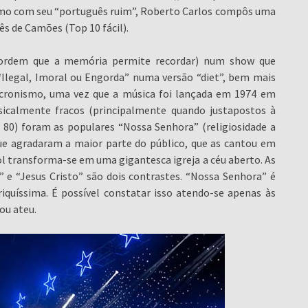
esmo com seu “português ruim”, Roberto Carlos compôs uma
ês de Camões (Top 10 fácil).
na ordem que a memória permite recordar) num show que
Ilegal, Imoral ou Engorda” numa versão “diet”, bem mais
acronismo, uma vez que a música foi lançada em 1974 em
sicalmente fracos (principalmente quando justapostos à
e 80) foram as populares “Nossa Senhora” (religiosidade a
que agradaram a maior parte do público, que as cantou em
l transforma-se em uma gigantesca igreja a céu aberto. As
 e “Jesus Cristo” são dois contrastes. “Nossa Senhora” é
iquíssima. É possível constatar isso atendo-se apenas às
ou ateu.