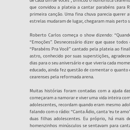
de cada um de vocês”, brincou o humorista cearen
que convidou a plateia a cantar parabéns para Ro
primeira canção. Uma fina chuva parecia querer a
estrelas mudaram de lugar, chegaram mais perto só
Roberto Carlos começa o show dizendo: “Quando
“Emoções”. Desnecessário dizer que quase todos 
“Parabéns Pra Você” cantado pela plateia ao final
astro, conhecido por suas superstições, agradec
dias para o seu aniversário e que viveria cada mom
educado, ainda fez questão de comentar o quanto es
cearenses pela reformada arena.
Muitas histórias foram contadas com a ajuda da
começaram a namorar e viver uma vida inteira com
adolescentes, recordam quando eram mesmo adole
falando com o rádio: “Canta Ádio, canta ‘eu te amo’
duas filhas adolescentes. Eu próprio, há mais 
homenzinhos minúsculos se sentavam para cant