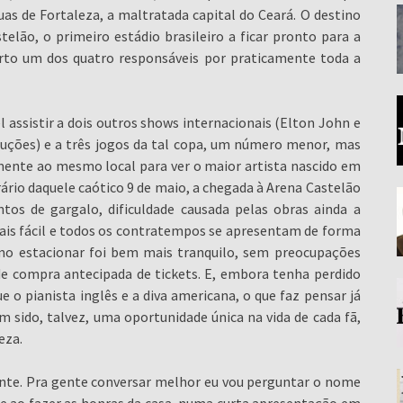
as de Fortaleza, a maltratada capital do Ceará. O destino
elão, o primeiro estádio brasileiro a ficar pronto para a
erto um dos quatro responsáveis por praticamente toda a
 assistir a dois outros shows internacionais (Elton John e
uções) e a três jogos da tal copa, um número menor, mas
mente ao mesmo local para ver o maior artista nascido em
trário daquele caótico 9 de maio, a chegada à Arena Castelão
tos de gargalo, dificuldade causada pelas obras ainda a
ais fácil e todos os contratempos se apresentam de forma
mo estacionar foi bem mais tranquilo, sem preocupações
e compra antecipada de tickets. E, embora tenha perdido
e o pianista inglês e a diva americana, o que faz pensar já
sido, talvez, uma oportunidade única na vida de cada fã,
eza.
nte. Pra gente conversar melhor eu vou perguntar o nome