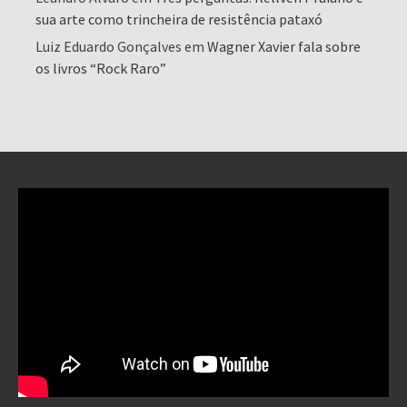
sua arte como trincheira de resistência pataxó
Luiz Eduardo Gonçalves
em
Wagner Xavier fala sobre
os livros “Rock Raro”