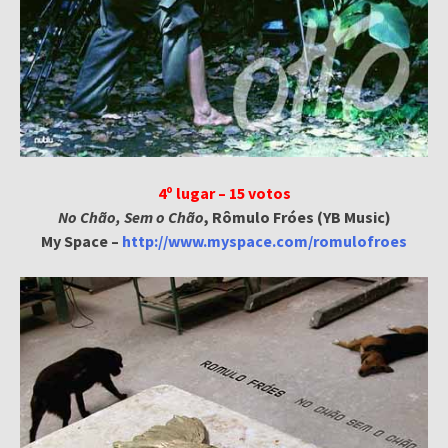
4º lugar – 15 votos
No Chão, Sem o Chão
, Rômulo Fróes (YB Music)
My Space –
http://www.myspace.com/romulofroes