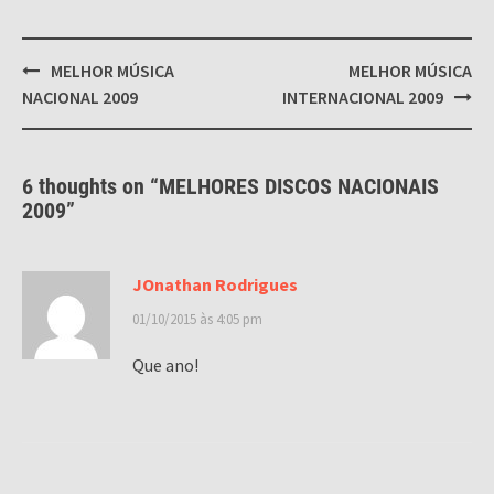
Post
MELHOR MÚSICA
MELHOR MÚSICA
navigation
NACIONAL 2009
INTERNACIONAL 2009
6 thoughts on “
MELHORES DISCOS NACIONAIS
2009
”
JOnathan Rodrigues
01/10/2015 às 4:05 pm
Que ano!