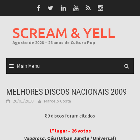
Skip
to
content
SCREAM & YELL
Agosto de 2026 – 26 anos de Cultura Pop
Main Menu
MELHORES DISCOS NACIONAIS 2009
26/01/2010
Marcelo Costa
89 discos foram citados
1º lugar – 26 votos
Vagarosa
, Céu (Urban Jungle / Universal)