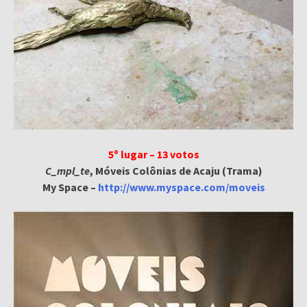
5º lugar – 13 votos
C_mpl_te
, Móveis Colônias de Acaju (Trama)
My Space –
http://www.myspace.com/moveis