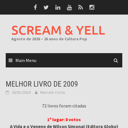
Skip
to
content
SCREAM & YELL
Agosto de 2026 – 26 anos de Cultura Pop
Main Menu
MELHOR LIVRO DE 2009
26/01/2010
Marcelo Costa
72 livros foram citadas
1º lugar: 8 votos
A Vida e o Veneno de Wilson Simonal (Editora Globo)