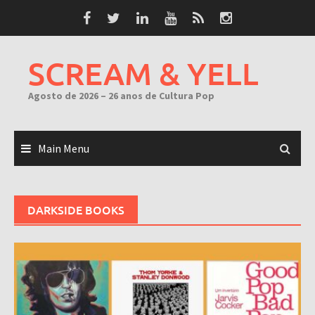
Skip
to
content
SCREAM & YELL
Agosto de 2026 – 26 anos de Cultura Pop
Main Menu
DARKSIDE BOOKS