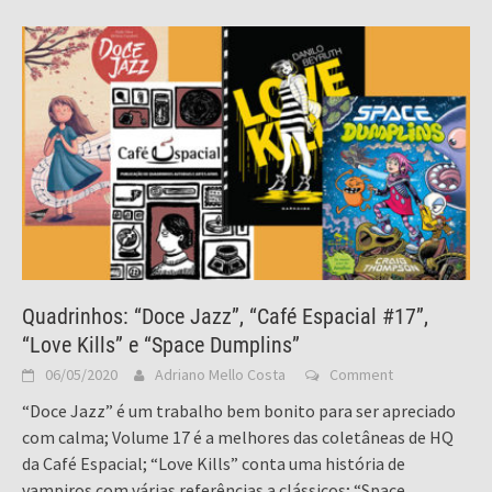
Quadrinhos: “Doce Jazz”, “Café Espacial #17”,
“Love Kills” e “Space Dumplins”
06/05/2020
Adriano Mello Costa
Comment
“Doce Jazz” é um trabalho bem bonito para ser apreciado
com calma; Volume 17 é a melhores das coletâneas de HQ
da Café Espacial; “Love Kills” conta uma história de
vampiros com várias referências a clássicos; “Space