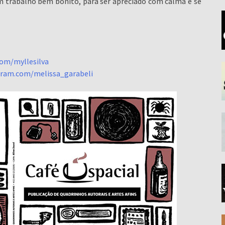
m trabalho bem bonito, para ser apreciado com calma e se
om/myllesilva
gram.com/melissa_garabeli