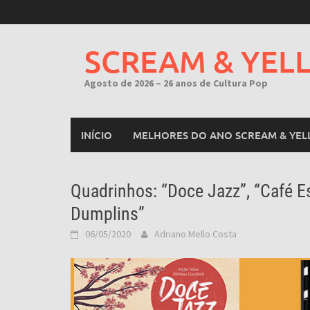
Skip
to
content
SCREAM & YEL
Agosto de 2026 – 26 anos de Cultura Pop
INÍCIO
MELHORES DO ANO SCREAM & YEL
Quadrinhos: “Doce Jazz”, “Café Es
Dumplins”
06/05/2020
Adriano Mello Costa