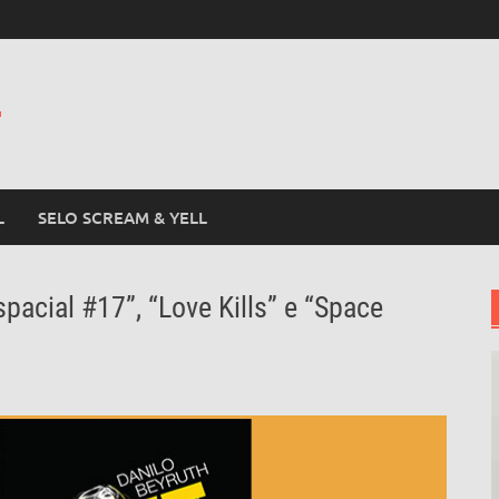
L
L
SELO SCREAM & YELL
pacial #17”, “Love Kills” e “Space