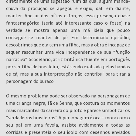
diretamente de uma sugestão ruim da qual algum manda-
chuva da produção se apegou e exigiu, dali em diante,
manter. Apesar dos pífios esforços, essa presença quase
fantasmagórica (seria até interessante caso o fosse) na
verdade se mostra apenas uma má ideia que pouco
consegue se manter de pé. Em determinado episódio,
descobrimos que ela tem uma filha, mas a obra é incapaz de
sequer rascunhar uma vida independente de sua “função
narrativa”. Scodelario, atriz britânica fluente em português
por ser filha de brasileira, está sendo exaltada pelas bandas
de cá, mas a sua interpretação não contribui para tirar a
personagem do buraco.
O mesmo problema pode ser observado na personagem de
uma criança negra, fã de Senna, que costura os momentos
mais marcantes da carreira do piloto e parece simbolizar os
“verdadeiros brasileiros”. A personagem é oca – mora com o
seu pai em uma favela, assiste avidamente a todas as
corridas e presenteia o seu ídolo com desenhos enviados