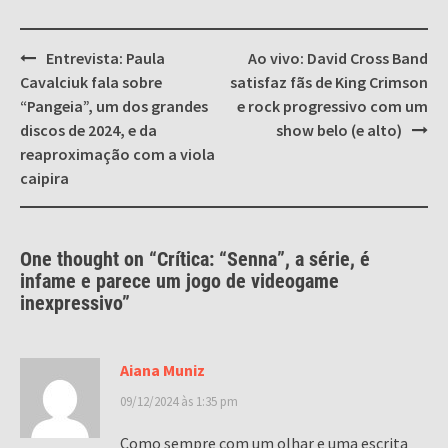
Post
Entrevista: Paula
Ao vivo: David Cross Band
navigation
Cavalciuk fala sobre
satisfaz fãs de King Crimson
“Pangeia”, um dos grandes
e rock progressivo com um
discos de 2024, e da
show belo (e alto)
reaproximação com a viola
caipira
One thought on “
Crítica: “Senna”, a série, é
infame e parece um jogo de videogame
inexpressivo
”
Aiana Muniz
09/12/2024 às 1:35 pm
Como sempre com um olhar e uma escrita