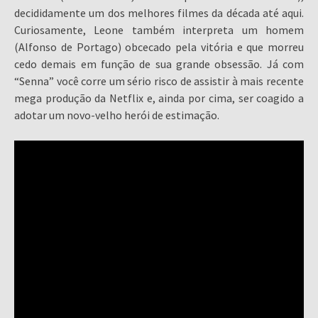
decididamente um dos melhores filmes da década até aqui.
Curiosamente, Leone também interpreta um homem
(Alfonso de Portago) obcecado pela vitória e que morreu
cedo demais em função de sua grande obsessão. Já com
“Senna” você corre um sério risco de assistir à mais recente
mega produção da Netflix e, ainda por cima, ser coagido a
adotar um novo-velho herói de estimação.