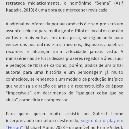
retratada midiaticamente, o homônimo “Senna” (Asif
Kapadia, 2010) é uma obra que merece ser revisitada.
A adrenalina oferecida por automóveis é e sempre será um
assunto sedutor para muita gente. Pilotos incautos que dão
voltas e mais voltas em uma pista, se digladiando para
vencer uns aos outros e a si mesmos, dispostos a quebrar
recordes e alcançar uma velocidade jamais vista. A
minissérie não se furta desses prazeres regados a óleo, suor
e pedaços de fibra de carbono, porém, abdica de um olhar
autoral para uma história e um personagem já muito
conhecidos, se rendendo a um modelo de produção insípido
que valoriza a direção de arte e a reconstituição de época
“impecáveis” em detrimento de “qualquer coisa que se
sinta”, como diria o compositor.
Para quem quiser muito assistir ao Gabriel Leone
interpretando um piloto destemido,
sugiro dar o play em
“Ferrari”
(Michael Mann, 2023 – disponível no Prime Video),