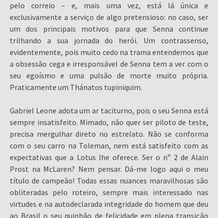
pelo correio – e, mais uma vez, está lá única e
exclusivamente a serviço de algo pretensioso: no caso, ser
um dos principais motivos para que Senna continue
trilhando a sua jornada do herói. Um contrassenso,
evidentemente, pois muito cedo na trama entendemos que
a obsessão cega e irresponsável de Senna tem a ver com o
seu egoísmo e uma pulsão de morte muito própria.
Praticamente um Thánatos tupiniquim.
Gabriel Leone adota um ar taciturno, pois o seu Senna está
sempre insatisfeito. Mimado, não quer ser piloto de teste,
precisa mergulhar direto no estrelato. Não se conforma
com o seu carro na Toleman, nem está satisfeito com as
expectativas que a Lotus lhe oferece. Ser o nº 2 de Alain
Prost na McLaren? Nem pensar. Dá-me logo aqui o meu
título de campeão! Todas essas nuances maravilhosas são
obliteradas pelo roteiro, sempre mais interessado nas
virtudes e na autodeclarada integridade do homem que deu
ao Brasil o seu quinhão de felicidade em plena transição