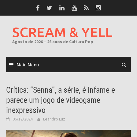
Skip
to
content
SCREAM & YELL
Agosto de 2026 – 26 anos de Cultura Pop
Main Menu
Crítica: “Senna”, a série, é infame e
parece um jogo de videogame
inexpressivo
06/12/2024
Leandro Luz