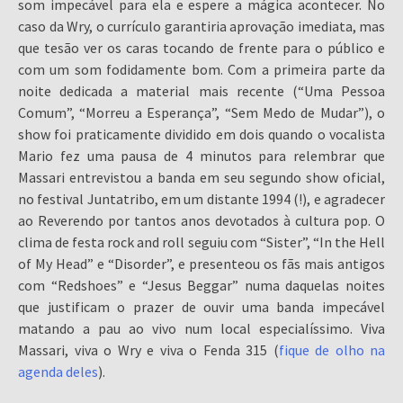
som impecável para ela e espere a mágica acontecer. No
caso da Wry, o currículo garantiria aprovação imediata, mas
que tesão ver os caras tocando de frente para o público e
com um som fodidamente bom. Com a primeira parte da
noite dedicada a material mais recente (“Uma Pessoa
Comum”, “Morreu a Esperança”, “Sem Medo de Mudar”), o
show foi praticamente dividido em dois quando o vocalista
Mario fez uma pausa de 4 minutos para relembrar que
Massari entrevistou a banda em seu segundo show oficial,
no festival Juntatribo, em um distante 1994 (!), e agradecer
ao Reverendo por tantos anos devotados à cultura pop. O
clima de festa rock and roll seguiu com “Sister”, “In the Hell
of My Head” e “Disorder”, e presenteou os fãs mais antigos
com “Redshoes” e “Jesus Beggar” numa daquelas noites
que justificam o prazer de ouvir uma banda impecável
matando a pau ao vivo num local especialíssimo. Viva
Massari, viva o Wry e viva o Fenda 315 (
fique de olho na
agenda deles
).