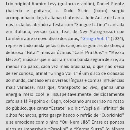
trio original Ramiro Levy (guitarra e violão), Daniel Plentz
(bateria e guitarra) e Dudu Stein (baixo) surgiu
acompanhado da(s italianas) baterista Julie Ant e de Lamo
nos teclados abrindo a festa com “Sangue Latino” cantada
em italiano, versão (com feat de Ney Matogrosso) que
também abre o novo disco dos caras, “
Gringo Vol. 1
” (2024),
representado ainda pelas três canções seguintes do show, a
deliciosa “Fatal” mais as ótimas “Café Pra Dois” e “Mezzo
Mezzo”, músicas que mostram uma banda segura de si e, ao
menos no palco, cada vez mais brasiliana, o que não deixa
de ser curioso, afinal “Gringo Vol. 1” é um disco de cidadãos
do mundo, cantado em diversas línguas e com as influências
mais variadas, mas que, transposto ao vivo, ganha uma
energia meio cool e insuspeitavelmente deliciosamente
cafona a lá Peppino di Capri, colocando um sorriso no rosto
do público, que canta “Estate” e o hit “Voglia di infinito” de
olhos fechados, grita gargalhando o refrão de “Cuoricinici”
e se emociona com o hino “Qui Nem Jiló”. Entre os pontos
altos as impagáveis “Pasolini” e “Karma Sutra” (o álbum