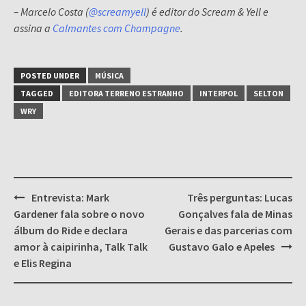
– Marcelo Costa (
@screamyell
) é editor do Scream & Yell e
assina a
Calmantes com Champagne
.
POSTED UNDER
MÚSICA
TAGGED
EDITORA TERRENO ESTRANHO
INTERPOL
SELTON
WRY
Post
Entrevista: Mark
Três perguntas: Lucas
navigation
Gardener fala sobre o novo
Gonçalves fala de Minas
álbum do Ride e declara
Gerais e das parcerias com
amor à caipirinha, Talk Talk
Gustavo Galo e Apeles
e Elis Regina