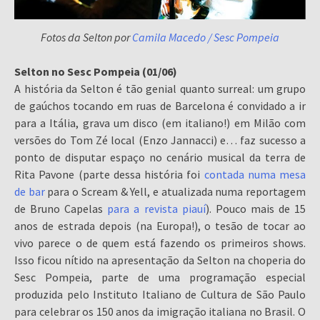
Fotos da Selton por
Camila Macedo / Sesc Pompeia
Selton no Sesc Pompeia (01/06)
A história da Selton é tão genial quanto surreal: um grupo
de gaúchos tocando em ruas de Barcelona é convidado a ir
para a Itália, grava um disco (em italiano!) em Milão com
versões do Tom Zé local (Enzo Jannacci) e… faz sucesso a
ponto de disputar espaço no cenário musical da terra de
Rita Pavone (parte dessa história foi
contada numa mesa
de bar
para o Scream & Yell, e atualizada numa reportagem
de Bruno Capelas
para a revista piauí
). Pouco mais de 15
anos de estrada depois (na Europa!), o tesão de tocar ao
vivo parece o de quem está fazendo os primeiros shows.
Isso ficou nítido na apresentação da Selton na choperia do
Sesc Pompeia, parte de uma programação especial
produzida pelo Instituto Italiano de Cultura de São Paulo
para celebrar os 150 anos da imigração italiana no Brasil. O