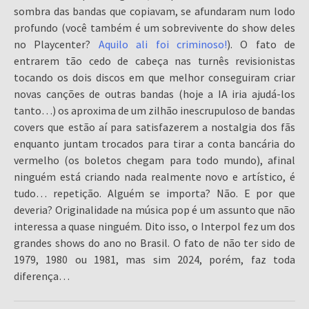
sombra das bandas que copiavam, se afundaram num lodo
profundo (você também é um sobrevivente do show deles
no Playcenter?
Aquilo ali foi criminoso!
). O fato de
entrarem tão cedo de cabeça nas turnês revisionistas
tocando os dois discos em que melhor conseguiram criar
novas canções de outras bandas (hoje a IA iria ajudá-los
tanto…) os aproxima de um zilhão inescrupuloso de bandas
covers que estão aí para satisfazerem a nostalgia dos fãs
enquanto juntam trocados para tirar a conta bancária do
vermelho (os boletos chegam para todo mundo), afinal
ninguém está criando nada realmente novo e artístico, é
tudo… repetição. Alguém se importa? Não. E por que
deveria? Originalidade na música pop é um assunto que não
interessa a quase ninguém. Dito isso, o Interpol fez um dos
grandes shows do ano no Brasil. O fato de não ter sido de
1979, 1980 ou 1981, mas sim 2024, porém, faz toda
diferença…