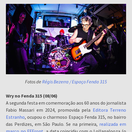
Fotos de
Régis Bezerra / Espaço Fenda 315
Wry no Fenda 315 (08/06)
A segunda festa em comemoração aos 60 anos do jornalista
Fabio Massari em 2024, promovida pela
Editora Terreno
Estranho
, ocupou o charmoso Espaço Fenda 315, no bairro
das Perdizes, em São Paulo. Se na primeira,
realizada em
março no FFFront
, a data coincidiu com o Lollapalooza (o