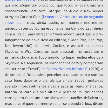
que não afugentou o público, que lotou o local), agora a
“concorrência” era com Interpol na Audio e New Model
Army no Carioca Club (
Leonardo Vinhas contou do segundo
show aqui
), mas, ainda assim, um número enorme de
amigos bateu ponto na esquina da rua Candido Espinheira
com a Traipu para abraçar o “Reverendo”, prestigiar o pré-
lançamento do novo livro da editora, “Good Pop, Bad Pop,
Um Inventário”, de Jarvis Cocker, e assistir as bandas
Skydown e Wry. Compromissos pessoais me custaram o
primeiro show, mas todo mundo no lugar rendeu elogios à
Skydown. Na sequência, os sorocabanos da Wry começaram
seu set com “Travel”,
do ótimo “Noites Infinitas”
(2020), e
de pronto já foi possível perceber o cuidado com o som da
casa (que, durante o dia, abriga a loja Sabot): guitarras
soando impecavelmente altas e ásperas, baixo marcante,
bateria na cara e a voz nítida e perfeita. Muitas bandas
conseguem fazer um bom show em situações deficientes,
mas se você quer realmente saber se a banda é boa, dê um