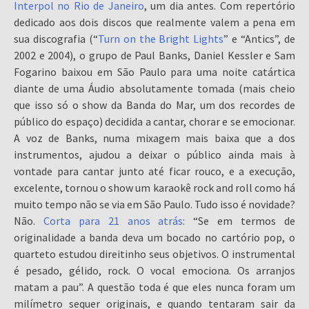
Interpol no Rio de Janeiro
, um dia antes. Com repertório
dedicado aos dois discos que realmente valem a pena em
sua discografia (“
Turn on the Bright Lights
” e “Antics”, de
2002 e 2004), o grupo de Paul Banks, Daniel Kessler e Sam
Fogarino baixou em São Paulo para uma noite catártica
diante de uma Áudio absolutamente tomada (mais cheio
que isso só o show da Banda do Mar, um dos recordes de
público do espaço) decidida a cantar, chorar e se emocionar.
A voz de Banks, numa mixagem mais baixa que a dos
instrumentos, ajudou a deixar o público ainda mais à
vontade para cantar junto até ficar rouco, e a execução,
excelente, tornou o show um karaokê rock and roll como há
muito tempo não se via em São Paulo. Tudo isso é novidade?
Não.
Corta para 21 anos atrás
: “Se em termos de
originalidade a banda deva um bocado no cartório pop, o
quarteto estudou direitinho seus objetivos. O instrumental
é pesado, gélido, rock. O vocal emociona. Os arranjos
matam a pau”. A questão toda é que eles nunca foram um
milímetro sequer originais, e quando tentaram sair da