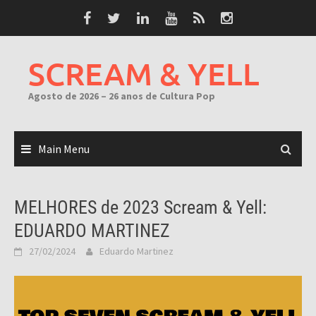
Skip
to
content
SCREAM & YELL
Agosto de 2026 – 26 anos de Cultura Pop
Main Menu
MELHORES de 2023 Scream & Yell:
EDUARDO MARTINEZ
27/02/2024
Eduardo Martinez