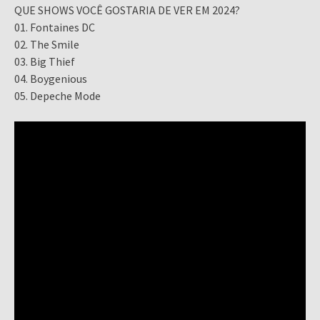
QUE SHOWS VOCÊ GOSTARIA DE VER EM 2024?
01. Fontaines DC
02. The Smile
03. Big Thief
04. Boygenious
05. Depeche Mode