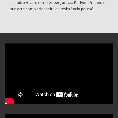
Leandro Alvaro
em
Três perguntas: Kellven Praiano e
sua arte como trincheira de resistência pataxó