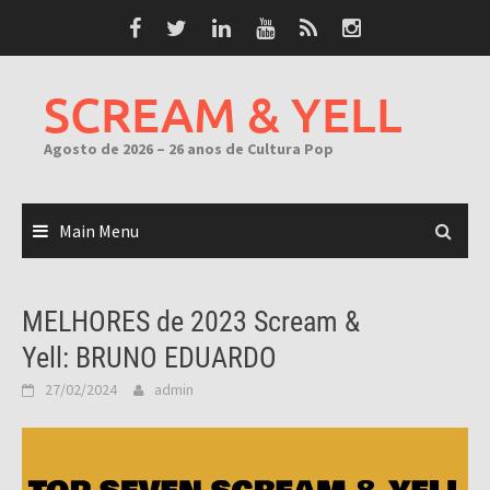
Skip
to
content
SCREAM & YELL
Agosto de 2026 – 26 anos de Cultura Pop
Main Menu
MELHORES de 2023 Scream &
Yell: BRUNO EDUARDO
27/02/2024
admin