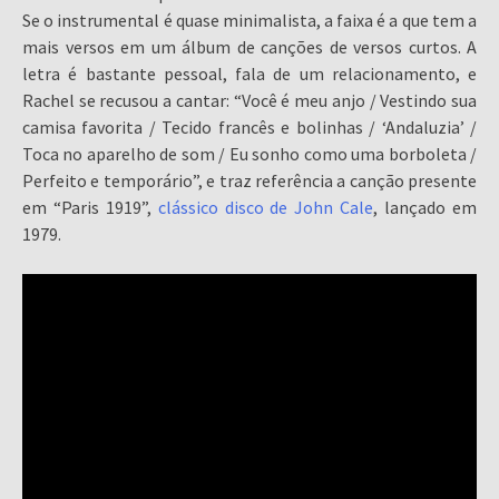
Se o instrumental é quase minimalista, a faixa é a que tem a
mais versos em um álbum de canções de versos curtos. A
letra é bastante pessoal, fala de um relacionamento, e
Rachel se recusou a cantar: “Você é meu anjo / Vestindo sua
camisa favorita / Tecido francês e bolinhas / ‘Andaluzia’ /
Toca no aparelho de som / Eu sonho como uma borboleta /
Perfeito e temporário”, e traz referência a canção presente
em “Paris 1919”,
clássico disco de John Cale
, lançado em
1979.