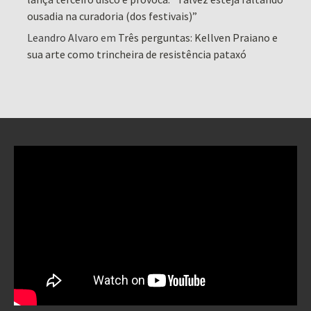
ousadia na curadoria (dos festivais)”
Leandro Alvaro
em
Três perguntas: Kellven Praiano e
sua arte como trincheira de resistência pataxó