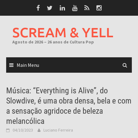
Skip
to
content
SCREAM & YELL
Agosto de 2026 – 26 anos de Cultura Pop
Main Menu
Música: “Everything is Alive”, do
Slowdive, é uma obra densa, bela e com
a sensação agridoce de beleza
melancólica
04/10/2023
Luciano Ferreira