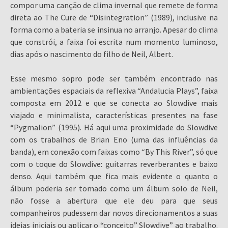
compor uma canção de clima invernal que remete de forma
direta ao The Cure de “Disintegration” (1989), inclusive na
forma como a bateria se insinua no arranjo. Apesar do clima
que constrói, a faixa foi escrita num momento luminoso,
dias após o nascimento do filho de Neil, Albert.
Esse mesmo sopro pode ser também encontrado nas
ambientações espaciais da reflexiva “Andalucia Plays”, faixa
composta em 2012 e que se conecta ao Slowdive mais
viajado e minimalista, características presentes na fase
“Pygmalion” (1995). Há aqui uma proximidade do Slowdive
com os trabalhos de Brian Eno (uma das influências da
banda), em conexão com faixas como “By This River”, só que
com o toque do Slowdive: guitarras reverberantes e baixo
denso. Aqui também que fica mais evidente o quanto o
álbum poderia ser tomado como um álbum solo de Neil,
não fosse a abertura que ele deu para que seus
companheiros pudessem dar novos direcionamentos a suas
ideias iniciais ou aplicar o “conceito” Slowdive” ao trabalho.