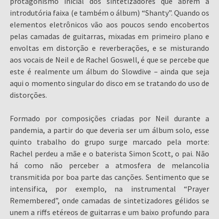
protagonismo inicial dos sintetizadores que abrem a
introdutória faixa (e também o álbum) “Shanty”. Quando os
elementos eletrônicos vão aos poucos sendo encobertos
pelas camadas de guitarras, mixadas em primeiro plano e
envoltas em distorção e reverberações, e se misturando
aos vocais de Neil e de Rachel Goswell, é que se percebe que
este é realmente um álbum do Slowdive – ainda que seja
aqui o momento singular do disco em se tratando do uso de
distorções.
Formado por composições criadas por Neil durante a
pandemia, a partir do que deveria ser um álbum solo, esse
quinto trabalho do grupo surge marcado pela morte:
Rachel perdeu a mãe e o baterista Simon Scott, o pai. Não
há como não perceber a atmosfera de melancolia
transmitida por boa parte das canções. Sentimento que se
intensifica, por exemplo, na instrumental “Prayer
Remembered”, onde camadas de sintetizadores gélidos se
unem a riffs etéreos de guitarras e um baixo profundo para