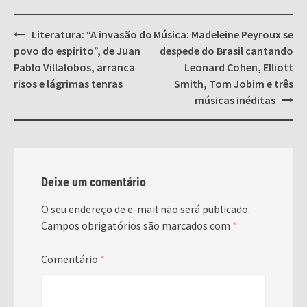
Post
Literatura: “A invasão do
Música: Madeleine Peyroux se
navigation
povo do espírito”, de Juan
despede do Brasil cantando
Pablo Villalobos, arranca
Leonard Cohen, Elliott
risos e lágrimas tenras
Smith, Tom Jobim e três
músicas inéditas
Deixe um comentário
O seu endereço de e-mail não será publicado.
Campos obrigatórios são marcados com
*
Comentário
*