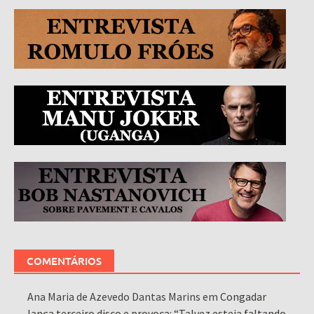
COMENTÁRIOS
Ana Maria de Azevedo Dantas Marins
em
Congadar
lança terceiro disco e provoca: “Talvez esteja faltando