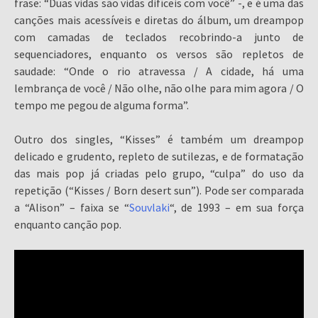
frase: “Duas vidas são vidas difíceis com você” -, e é uma das
canções mais acessíveis e diretas do álbum, um dreampop
com camadas de teclados recobrindo-a junto de
sequenciadores, enquanto os versos são repletos de
saudade: “Onde o rio atravessa / A cidade, há uma
lembrança de você / Não olhe, não olhe para mim agora / O
tempo me pegou de alguma forma”.
Outro dos singles, “Kisses” é também um dreampop
delicado e grudento, repleto de sutilezas, e de formatação
das mais pop já criadas pelo grupo, “culpa” do uso da
repetição (“Kisses / Born desert sun”). Pode ser comparada
a “Alison” – faixa se “
Souvlaki
“, de 1993 – em sua força
enquanto canção pop.