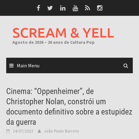
Skip
to
content
SCREAM & YELL
Agosto de 2026 – 26 anos de Cultura Pop
Main Menu
Cinema: “Oppenheimer”, de
Christopher Nolan, constrói um
documento definitivo sobre a estupidez
da guerra
24/07/2023
João Paulo Barreto