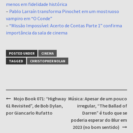
menos em fidelidade histórica
–
Pablo Larraín transforma Pinochet em um mostruoso
vampiro em “O Conde”
–
“Missão Impossível: Acerto de Contas Parte 1” confirma
importância da sala de cinema
POSTED UNDER
CINEMA
TAGGED
CHRISTOPHER NOLAN
Post
Mojo Book 071: “Highway
Música: Apesar de um pouco
navigation
61 Revisited”, de Bob Dylan,
irregular, “The Ballad of
por Giancarlo Rufatto
Darren” é tudo que se
poderia esperar do Blur em
2023 (no bom sentido)