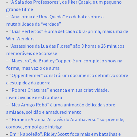
–
“A Sala dos Professores”, de İlker Çatak, é um pequeno
grande filme
–
“Anatomia de Uma Queda” e o debate sobre a
mutabilidade da “verdade”
–
“Dias Perfeitos” é uma delicada obra-prima, mais uma de
Wim Wenders
.
–
“Assassinos da Lua das Flores” são 3 horas e 26 minutos
memoráveis de Scorsese
–
“Maestro”, de Bradley Copper, é um completo show na
forma, mas vazio de alma
–
“Oppenheimer” constrói um documento definitivo sobre
a estupidez da guerra
–
“Pobres Criaturas” encanta em sua criatividade,
inventividade e estranheza
–
“Meu Amigo Robô” é uma animação delicada sobre
amizade, solidão e amadurecimento
–
“Homem-Aranha: Através do Aranhaverso” surpreende,
comove, empolga e intriga
–
Em “Napoleão”, Ridley Scott foca mais em batalhas e