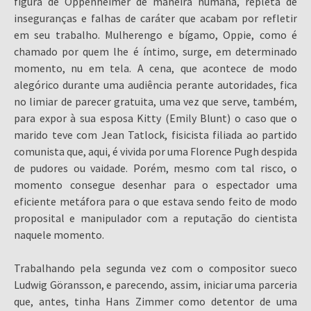
figura de Oppenheimer de maneira humana, repleta de
inseguranças e falhas de caráter que acabam por refletir
em seu trabalho. Mulherengo e bígamo, Oppie, como é
chamado por quem lhe é íntimo, surge, em determinado
momento, nu em tela. A cena, que acontece de modo
alegórico durante uma audiência perante autoridades, fica
no limiar de parecer gratuita, uma vez que serve, também,
para expor à sua esposa Kitty (Emily Blunt) o caso que o
marido teve com Jean Tatlock, fisicista filiada ao partido
comunista que, aqui, é vivida por uma Florence Pugh despida
de pudores ou vaidade. Porém, mesmo com tal risco, o
momento consegue desenhar para o espectador uma
eficiente metáfora para o que estava sendo feito de modo
proposital e manipulador com a reputação do cientista
naquele momento.
Trabalhando pela segunda vez com o compositor sueco
Ludwig Göransson, e parecendo, assim, iniciar uma parceria
que, antes, tinha Hans Zimmer como detentor de uma