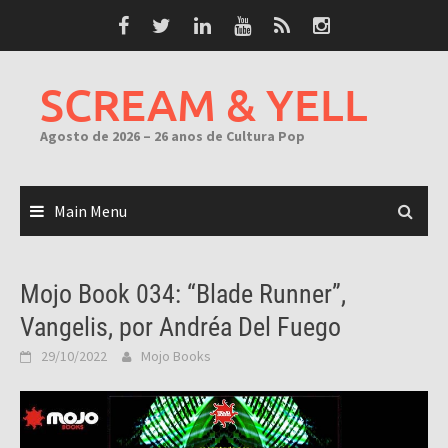
Skip
to
content
SCREAM & YELL
Agosto de 2026 – 26 anos de Cultura Pop
Main Menu
Mojo Book 034: “Blade Runner”,
Vangelis, por Andréa Del Fuego
29/10/2022
Mojo Books