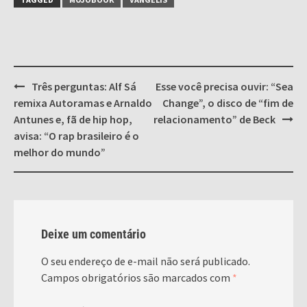
Post
Três perguntas: Alf Sá
Esse você precisa ouvir: “Sea
navigation
remixa Autoramas e Arnaldo
Change”, o disco de “fim de
Antunes e, fã de hip hop,
relacionamento” de Beck
avisa: “O rap brasileiro é o
melhor do mundo”
Deixe um comentário
O seu endereço de e-mail não será publicado.
Campos obrigatórios são marcados com
*