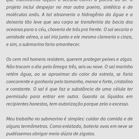
projeto inclui despejar no mar outra poeira, sintética e de
moléculas anãs. A tal absorveria o hidrogênio da água e a
deixaria tão leve que seu corpo se transferiria da bacia dos
oceanos para o céu, choveria de trás pra frente. O sol secaria a
umidade aérea, o sal iria junto e ele mesmo clarearia o cinza,
e sim, o submarino faria amanhecer.
Os cem mil homens resistem, querem proteger peixes e algas.
Não trocam o dia pelo ômega três, seis ou nove. O sal marinho
retém água, ao se aproximar do calor da estrela, se faria
concorrente e ganharia pelo tamanho, menor e forte, cristalino
e constante. O sal é que faz a substância de uma célula ter
permissão para entrar em outra. Guarda os líquidos em
recipientes honestos, tem autorização porque zela o excesso.
Meu trabalho no submarino é simples: cuidar da comida e de
alguns termômetros. Como enlatado, bateria ovos em neve se
pudéssemos abrigar meia-dúzia de zigotos.