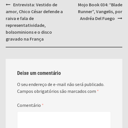
Post
Entrevista: Vestido de
Mojo Book 034: “Blade
navigation
amor, Chico César defende a
Runner”, Vangelis, por
raiva e fala de
Andréa Del Fuego
representatividade,
bolsominions e o disco
gravado na França
Deixe um comentário
O seu endereço de e-mail não será publicado.
Campos obrigatórios são marcados com
*
Comentário
*