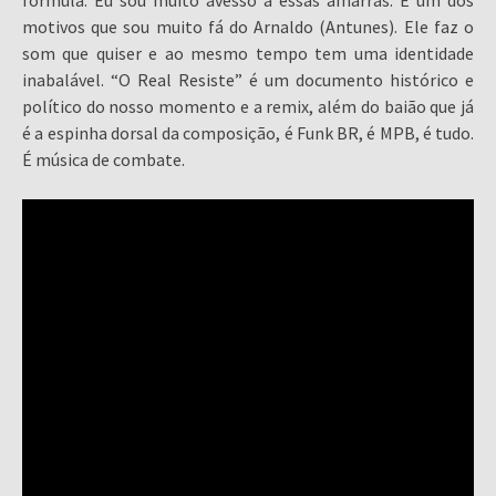
fórmula. Eu sou muito avesso a essas amarras. É um dos
motivos que sou muito fá do Arnaldo (Antunes). Ele faz o
som que quiser e ao mesmo tempo tem uma identidade
inabalável. “O Real Resiste” é um documento histórico e
político do nosso momento e a remix, além do baião que já
é a espinha dorsal da composição, é Funk BR, é MPB, é tudo.
É música de combate.