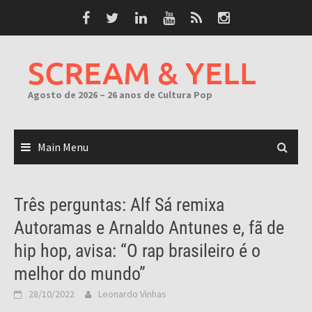
Skip
to
content
SCREAM & YELL
Agosto de 2026 – 26 anos de Cultura Pop
Main Menu
Três perguntas: Alf Sá remixa
Autoramas e Arnaldo Antunes e, fã de
hip hop, avisa: “O rap brasileiro é o
melhor do mundo”
28/10/2022
Leonardo Vinhas