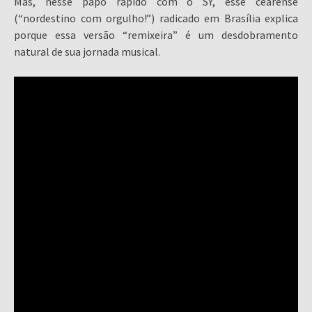
Mas, nesse papo rápido com o SY, esse cearense
(“nordestino com orgulho!”) radicado em Brasília explica
porque essa versão “remixeira” é um desdobramento
natural de sua jornada musical.