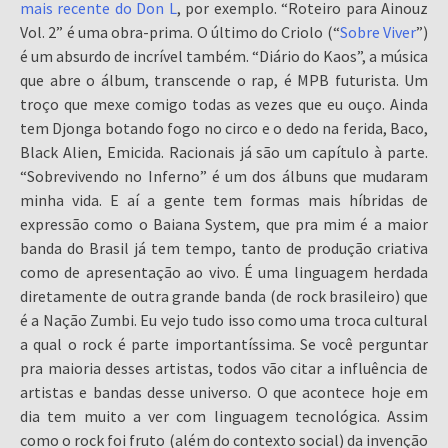
mais recente do Don L
, por exemplo. “Roteiro para Ainouz
Vol. 2” é uma obra-prima. O último do Criolo (“
Sobre Viver
”)
é um absurdo de incrível também. “Diário do Kaos”, a música
que abre o álbum, transcende o rap, é MPB futurista. Um
troço que mexe comigo todas as vezes que eu ouço. Ainda
tem Djonga botando fogo no circo e o dedo na ferida, Baco,
Black Alien, Emicida. Racionais já são um capítulo à parte.
“Sobrevivendo no Inferno” é um dos álbuns que mudaram
minha vida. E aí a gente tem formas mais híbridas de
expressão como o Baiana System, que pra mim é a maior
banda do Brasil já tem tempo, tanto de produção criativa
como de apresentação ao vivo. É uma linguagem herdada
diretamente de outra grande banda (de rock brasileiro) que
é a Nação Zumbi. Eu vejo tudo isso como uma troca cultural
a qual o rock é parte importantíssima. Se você perguntar
pra maioria desses artistas, todos vão citar a influência de
artistas e bandas desse universo. O que acontece hoje em
dia tem muito a ver com linguagem tecnológica. Assim
como o rock foi fruto (além do contexto social) da invenção