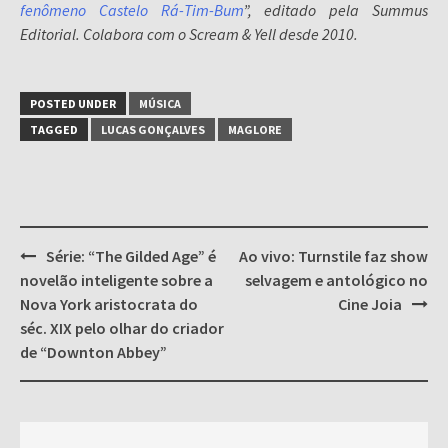
fenômeno Castelo Rá-Tim-Bum
”, editado pela Summus
Editorial. Colabora com o Scream & Yell desde 2010.
POSTED UNDER
MÚSICA
TAGGED
LUCAS GONÇALVES
MAGLORE
Post
Série: “The Gilded Age” é
Ao vivo: Turnstile faz show
navigation
novelão inteligente sobre a
selvagem e antológico no
Nova York aristocrata do
Cine Joia
séc. XIX pelo olhar do criador
de “Downton Abbey”