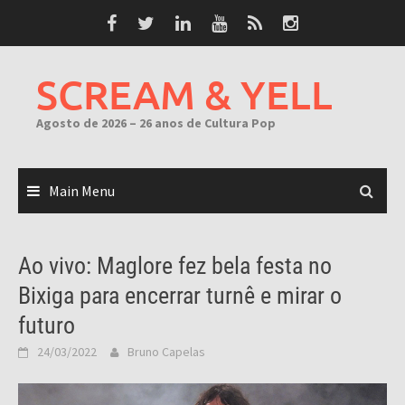
Skip
to
content
SCREAM & YELL
Agosto de 2026 – 26 anos de Cultura Pop
Main Menu
Ao vivo: Maglore fez bela festa no
Bixiga para encerrar turnê e mirar o
futuro
24/03/2022
Bruno Capelas