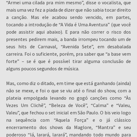
“Armei uma cilada pra mim mesmo”, disse o vocalista, que
mais uma vez fez a piada de dizer que não sabia tocar direito
a canção. Mas ele acabou sendo vencido, em partes,
tocando a introdução de “A Vida é Uma Aventura” (que você
pode assistir aqui abaixo). E para não correr o risco dos
presentes pedirem mais, a banda irrompeu tocando um de
seus hits de Carnaval, “Avenida Sete”, em desabalada
carreira. Foi o suficiente, porém, pra saber que “a base vem
forte” – se é que é possível tirar alguma conclusão de
alguns poucos segundos de música.
Mas, como diz o ditado, em time que está ganhando (ainda)
não se mexe, e foi o que se viu até o final do show, com a
plateia empolgada levando no gogó canções como “Às
Vezes Um Clichê”, “Beleza de Você”, “Calma” e “Valeu,
Valeu”, que fechou o set inicial em São Paulo. O bis veio logo
na sequência com “Aquela Força” e o já clássico
encerramento dos shows da Maglore, “Mantra” e seu
poderoso “lá, larará, larará”, mandando todo mundo para