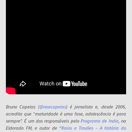
Bruno Capelas (
@noacapelas
) é jornalista e, desde 2006,
acredita que “maturidade é uma fase, adolescência é para
sempre”. É um dos responsáveis pelo
Programa de Indie
, na
Eldorado FM, e autor de “
Raios e Trovões – A história do