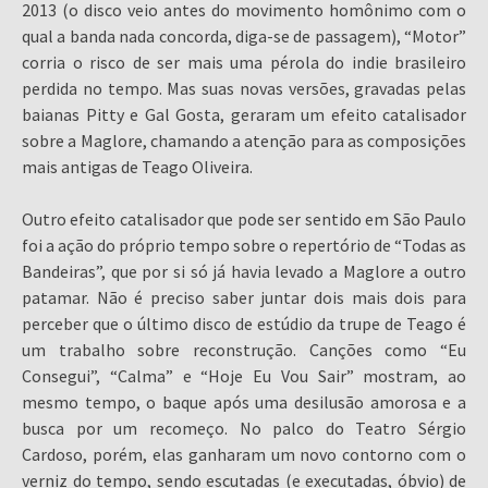
2013 (o disco veio antes do movimento homônimo com o
qual a banda nada concorda, diga-se de passagem), “Motor”
corria o risco de ser mais uma pérola do indie brasileiro
perdida no tempo. Mas suas novas versões, gravadas pelas
baianas Pitty e Gal Gosta, geraram um efeito catalisador
sobre a Maglore, chamando a atenção para as composições
mais antigas de Teago Oliveira.
Outro efeito catalisador que pode ser sentido em São Paulo
foi a ação do próprio tempo sobre o repertório de “Todas as
Bandeiras”, que por si só já havia levado a Maglore a outro
patamar. Não é preciso saber juntar dois mais dois para
perceber que o último disco de estúdio da trupe de Teago é
um trabalho sobre reconstrução. Canções como “Eu
Consegui”, “Calma” e “Hoje Eu Vou Sair” mostram, ao
mesmo tempo, o baque após uma desilusão amorosa e a
busca por um recomeço. No palco do Teatro Sérgio
Cardoso, porém, elas ganharam um novo contorno com o
verniz do tempo, sendo escutadas (e executadas, óbvio) de