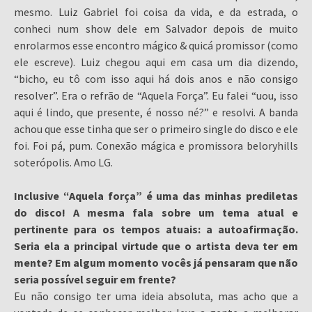
mesmo. Luiz Gabriel foi coisa da vida, e da estrada, o
conheci num show dele em Salvador depois de muito
enrolarmos esse encontro mágico & quicá promissor (como
ele escreve). Luiz chegou aqui em casa um dia dizendo,
“bicho, eu tô com isso aqui há dois anos e não consigo
resolver”. Era o refrão de “Aquela Força”. Eu falei “uou, isso
aqui é lindo, que presente, é nosso né?” e resolvi. A banda
achou que esse tinha que ser o primeiro single do disco e ele
foi. Foi pá, pum. Conexão mágica e promissora beloryhills
soterópolis. Amo LG.
Inclusive “Aquela força” é uma das minhas prediletas
do disco! A mesma fala sobre um tema atual e
pertinente para os tempos atuais: a autoafirmação.
Seria ela a principal virtude que o artista deva ter em
mente? Em algum momento vocês já pensaram que não
seria possível seguir em frente?
Eu não consigo ter uma ideia absoluta, mas acho que a