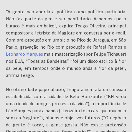
“A gente não aborda a política como política partidária.
Não faz parte da gente ser panfletário. Achamos que o
buraco é mais embaixo”, explica Teago Oliveira, principal
compositor e letrista da Maglore em conversa por e-mail.
Com pré-produção em um sítio no Pico do Jaraguá, em São
Paulo, gravação no Rio com produção de Rafael Ramos e
Leonardo Marques
mais masterização (por Felipe Tichauer)
nos EUA, “Todas as Bandeiras” “foi um disco escrito à flor
da pele, em tempos onde o mundo anda a flor da pele”,
afirma Teago.
No ótimo bate papo abaixo, Teago ainda fala da conexão
estabelecida com a cidade de Belo Horizonte (“BH virou
uma cidade de amigos pro resto da vida”), a importância de
Léo Marques para a banda (“Leozeira foi o cara que mudou o
som da Maglore”), planos e objetivos futuros (“O negócio
da gente é tocar, a gente gosta. Não existe pretensão
financeira gananciosa ou fama global”), a mudança de