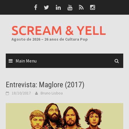
Skip
to
content
SCREAM & YELL
Agosto de 2026 – 26 anos de Cultura Pop
Main Menu
Entrevista: Maglore (2017)
18/10/2017
Bruno Lisboa