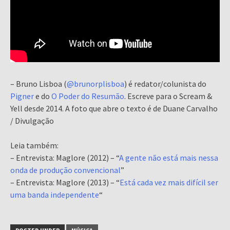
– Bruno Lisboa (
@brunorplisboa
) é redator/colunista do
Pigner
e do
O Poder do Resumão
. Escreve para o Scream &
Yell desde 2014. A foto que abre o texto é de Duane Carvalho
/ Divulgação
Leia também:
– Entrevista: Maglore (2012) – “
A gente não está mais nessa
onda de produção convencional
”
– Entrevista: Maglore (2013) – “
Está cada vez mais difícil ser
uma banda independente
“