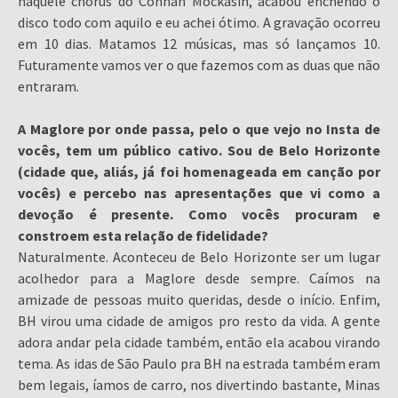
naquele chorus do Connan Mockasin, acabou enchendo o
disco todo com aquilo e eu achei ótimo. A gravação ocorreu
em 10 dias. Matamos 12 músicas, mas só lançamos 10.
Futuramente vamos ver o que fazemos com as duas que não
entraram.
A Maglore por onde passa, pelo o que vejo no Insta de
vocês, tem um público cativo. Sou de Belo Horizonte
(cidade que, aliás, já foi homenageada em canção por
vocês) e percebo nas apresentações que vi como a
devoção é presente. Como vocês procuram e
constroem esta relação de fidelidade?
Naturalmente. Aconteceu de Belo Horizonte ser um lugar
acolhedor para a Maglore desde sempre. Caímos na
amizade de pessoas muito queridas, desde o início. Enfim,
BH virou uma cidade de amigos pro resto da vida. A gente
adora andar pela cidade também, então ela acabou virando
tema. As idas de São Paulo pra BH na estrada também eram
bem legais, íamos de carro, nos divertindo bastante, Minas