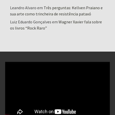
Leandro Alvaro
em
Três perguntas: Kellven Praiano e
sua arte como trincheira de resistência pataxó
Luiz Eduardo Gonçalves
em
Wagner Xavier fala sobre
os livros “Rock Raro”