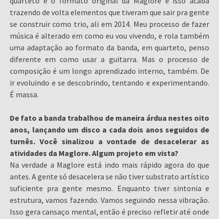
quarteto é o formato original da Maglore e isso acaba
trazendo de volta elementos que tiveram que sair pra gente
se construir como trio, ali em 2014. Meu processo de fazer
música é alterado em como eu vou vivendo, e rola também
uma adaptação ao formato da banda, em quarteto, penso
diferente em como usar a guitarra. Mas o processo de
composição é um longo aprendizado interno, também. De
ir evoluindo e se descobrindo, tentando e experimentando.
É massa.
De fato a banda trabalhou de maneira árdua nestes oito
anos, lançando um disco a cada dois anos seguidos de
turnês. Você sinalizou a vontade de desacelerar as
atividades da Maglore. Algum projeto em vista?
Na verdade a Maglore está indo mais rápido agora do que
antes. A gente só desacelera se não tiver substrato artístico
suficiente pra gente mesmo. Enquanto tiver sintonia e
estrutura, vamos fazendo. Vamos seguindo nessa vibração.
Isso gera cansaço mental, então é preciso refletir até onde