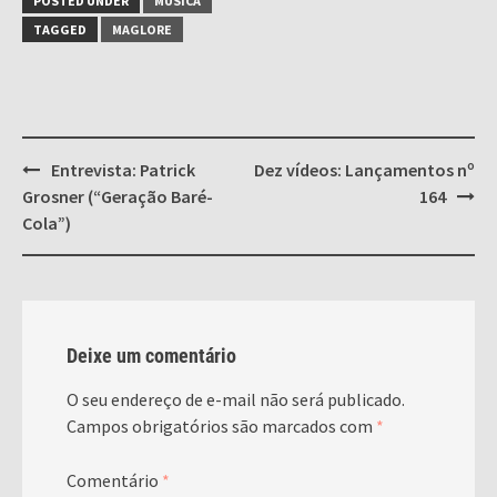
POSTED UNDER
MÚSICA
TAGGED
MAGLORE
Post
Entrevista: Patrick
Dez vídeos: Lançamentos nº
navigation
Grosner (“Geração Baré-
164
Cola”)
Deixe um comentário
O seu endereço de e-mail não será publicado.
Campos obrigatórios são marcados com
*
Comentário
*