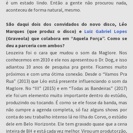
é um estado lindo. Então a gente não procurou nada,
aconteceu de forma natural, mesmo.
São daqui dois dos convidados do novo disco, Léo
Marques (que produz o disco) e
Luiz Gabriel Lopes
(Graveola) que colabora em “Aquela Força”. Como se
deu a parceria com ambos?
Leozeira foi o cara que mudou o som da Maglore. Nos
conhecemos em 2010 e ele nos apresentou o Dr. Dog, e isso
adiantou 10 anos de pesquisa pra gente. Ficamos muito
próximos e com uma ótima conexão. Desde o “Vamos Pra
Rua” (2013) que Léo está presente influenciando o som da
Maglore. No “lll” (2015) e em “Todas as Bandeiras” (2017)
ele foi um elemento muito importante dentro do estúdio,
produzindo ou tocando. É como se ele fosse da banda, mas
não cumpre a agenda completa, só faz alguns shows por
conta do seu trabalho intenso lá no Ilha do Corvo, o estúdio
dele em Belo Horizonte. Ele tem gravado quase que a cena
inteira de BH e está cada vez melhor. Virou um produtorzão,