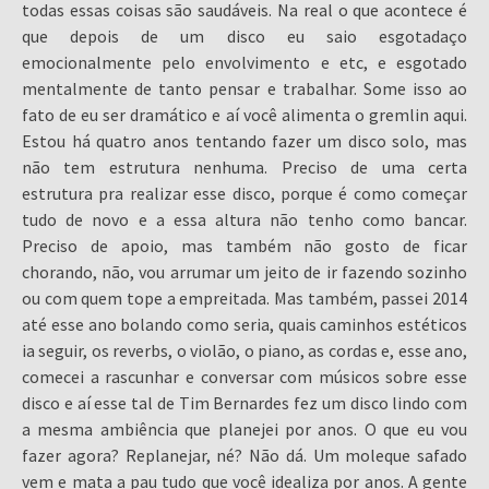
todas essas coisas são saudáveis. Na real o que acontece é
que depois de um disco eu saio esgotadaço
emocionalmente pelo envolvimento e etc, e esgotado
mentalmente de tanto pensar e trabalhar. Some isso ao
fato de eu ser dramático e aí você alimenta o gremlin aqui.
Estou há quatro anos tentando fazer um disco solo, mas
não tem estrutura nenhuma. Preciso de uma certa
estrutura pra realizar esse disco, porque é como começar
tudo de novo e a essa altura não tenho como bancar.
Preciso de apoio, mas também não gosto de ficar
chorando, não, vou arrumar um jeito de ir fazendo sozinho
ou com quem tope a empreitada. Mas também, passei 2014
até esse ano bolando como seria, quais caminhos estéticos
ia seguir, os reverbs, o violão, o piano, as cordas e, esse ano,
comecei a rascunhar e conversar com músicos sobre esse
disco e aí esse tal de Tim Bernardes fez um disco lindo com
a mesma ambiência que planejei por anos. O que eu vou
fazer agora? Replanejar, né? Não dá. Um moleque safado
vem e mata a pau tudo que você idealiza por anos. A gente