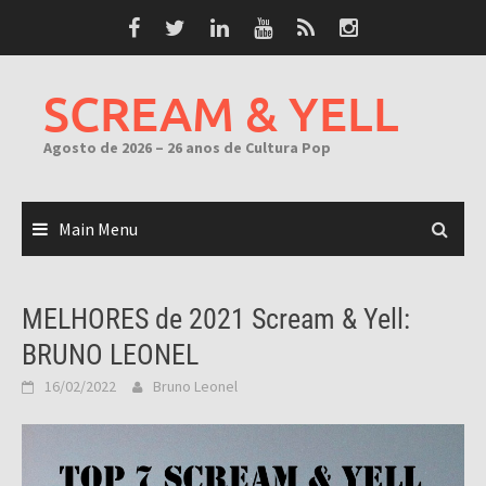
Skip
to
content
SCREAM & YELL
Agosto de 2026 – 26 anos de Cultura Pop
Main Menu
MELHORES de 2021 Scream & Yell:
BRUNO LEONEL
16/02/2022
Bruno Leonel