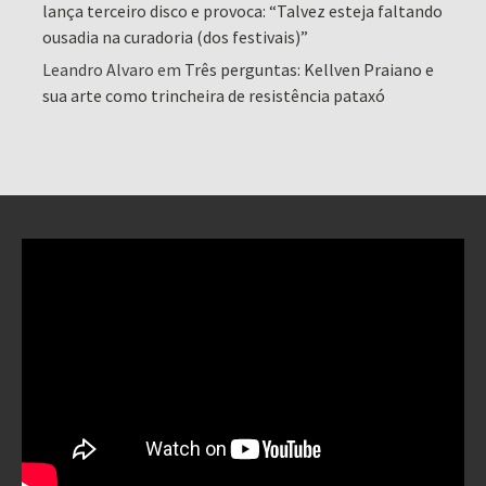
lança terceiro disco e provoca: “Talvez esteja faltando
ousadia na curadoria (dos festivais)”
Leandro Alvaro
em
Três perguntas: Kellven Praiano e
sua arte como trincheira de resistência pataxó