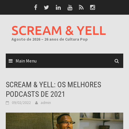
Skip
to
content
SCREAM & YELL
Agosto de 2026 – 26 anos de Cultura Pop
Main Menu
SCREAM & YELL: OS MELHORES
PODCASTS DE 2021
09/02/2022
admin