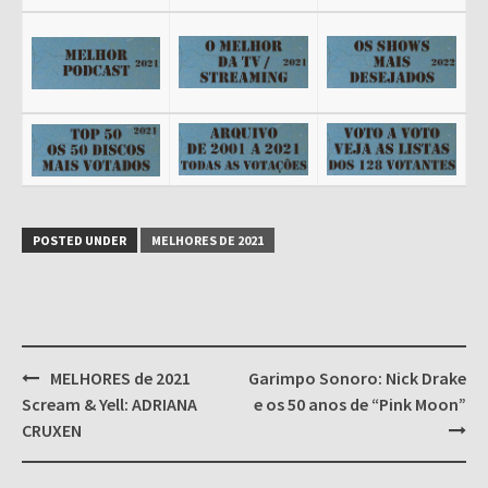
POSTED UNDER
MELHORES DE 2021
Post
MELHORES de 2021
Garimpo Sonoro: Nick Drake
navigation
Scream & Yell: ADRIANA
e os 50 anos de “Pink Moon”
CRUXEN