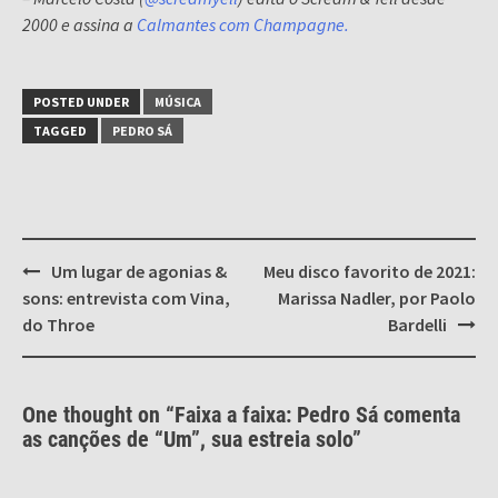
2000 e assina a
Calmantes com Champagne.
POSTED UNDER
MÚSICA
TAGGED
PEDRO SÁ
Post
Um lugar de agonias &
Meu disco favorito de 2021:
navigation
sons: entrevista com Vina,
Marissa Nadler, por Paolo
do Throe
Bardelli
One thought on “
Faixa a faixa: Pedro Sá comenta
as canções de “Um”, sua estreia solo
”