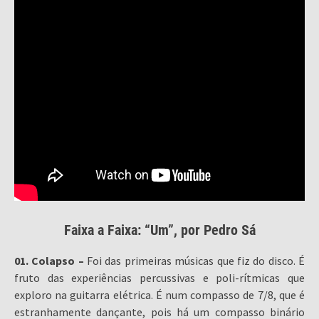
Faixa a Faixa: “Um”, por Pedro Sá
01. Colapso –
Foi das primeiras músicas que fiz do disco. É
fruto das experiências percussivas e poli-rítmicas que
exploro na guitarra elétrica. É num compasso de 7/8, que é
estranhamente dançante, pois há um compasso binário