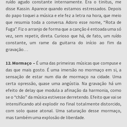
ruído agudo constante internamente. Era o tinitus, me
disse Kassin. Aparece quando estamos estressados. Depois
do papo toquei a música e ele fez a letra na hora, que meio
que resumia toda a conversa. Adoro esse nome, “Rota de
Fuga”. Fiz o arranjo de forma que a canção é entoada uma só
vez, sem repetir, direta. Curioso que há, de fato, um ruído
constante, um rame da guitarra do início ao fim da
gravação…
12. Mormaço –
É uma das primeiras músicas que compuse e
das que mais gosto. É uma imersão no mormaço em si, a
sensação de estar num dia de mormaço na cidade. Uma
certa opressão, quase uma angústia. Na gravação há um
efeito de delay que modula a afinação da harmonia, como
se o “chão” da música estivesse derretendo. Efeito que vai se
intensificando até explodir no final totalmente distorcido,
com solo quase atonal. Uma saturação desse mormaço,
mas também uma explosão de liberdade.