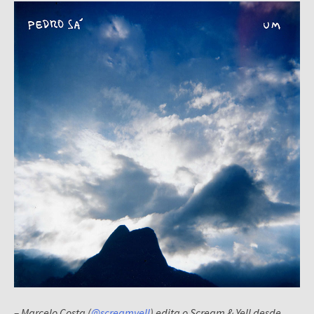
– Marcelo Costa (
@screamyell
) edita o Scream & Yell desde