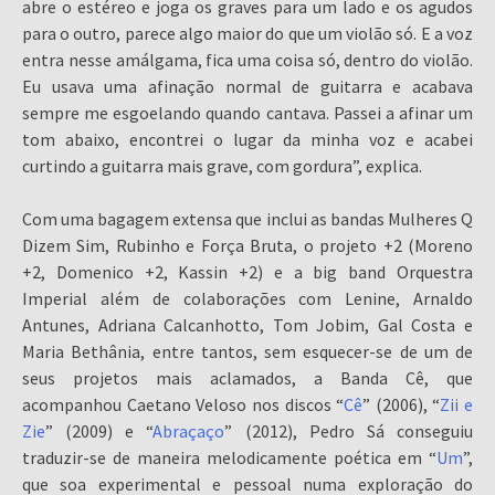
abre o estéreo e joga os graves para um lado e os agudos
para o outro, parece algo maior do que um violão só. E a voz
entra nesse amálgama, fica uma coisa só, dentro do violão.
Eu usava uma afinação normal de guitarra e acabava
sempre me esgoelando quando cantava. Passei a afinar um
tom abaixo, encontrei o lugar da minha voz e acabei
curtindo a guitarra mais grave, com gordura”, explica.
Com uma bagagem extensa que inclui as bandas Mulheres Q
Dizem Sim, Rubinho e Força Bruta, o projeto +2 (Moreno
+2, Domenico +2, Kassin +2) e a big band Orquestra
Imperial além de colaborações com Lenine, Arnaldo
Antunes, Adriana Calcanhotto, Tom Jobim, Gal Costa e
Maria Bethânia, entre tantos, sem esquecer-se de um de
seus projetos mais aclamados, a Banda Cê, que
acompanhou Caetano Veloso nos discos “
Cê
” (2006), “
Zii e
Zie
” (2009) e “
Abraçaço
” (2012), Pedro Sá conseguiu
traduzir-se de maneira melodicamente poética em “
Um
”,
que soa experimental e pessoal numa exploração do