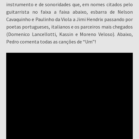
instrumento e de sonoridades que, em nomes citados pelo
guitarrista no faixa a faixa abaixo, esbarra de Nelson
Cavaquinho e Paulinho da Viola a Jimi Hendrix passando por
poetas portugueses, italianos e os parceiros mais chegados
(Domenico Lancellotti, Kassin e Moreno Veloso). Abaixo,
Pedro comenta todas as canções de “Um”!