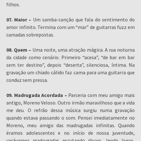
filhos.
07. Maior –
Um samba-canção que fala do sentimento do
amor infinito. Termina com um “mar” de guitarras fuzz em
camadas sobrepostas.
08. Quem –
Uma noite, uma atração mágica. A rua noturna
da cidade como cenário. Primeiro “acesa”, “de bar em bar
sem ter destino”, depois “deserta”, silenciosa, íntima. Na
gravação um chiado cálido faz cama para uma guitarra que
conduz sem pressa.
09. Madrugada Acordada –
Parceria com meu amigo mais
antigo, Moreno Veloso. Outro irmão maravilhoso que a vida
me deu. O refrão dessa música surgiu numa gravação
quando estava passando o som. Pensei imediatamente no
Moreno, meu amigo das madrugadas infinitas. Quando
éramos adolescentes e no início de nossa juventude,
varávamos madrugadas escutando discos, lendo livros,