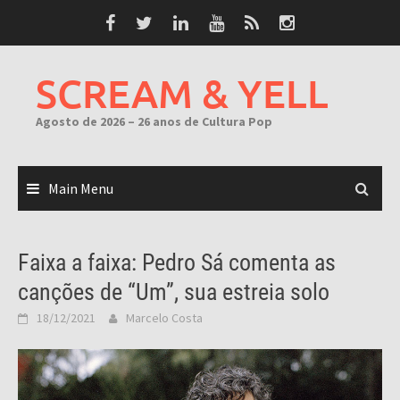
Skip
to
content
SCREAM & YELL
Agosto de 2026 – 26 anos de Cultura Pop
Main Menu
Faixa a faixa: Pedro Sá comenta as
canções de “Um”, sua estreia solo
18/12/2021
Marcelo Costa