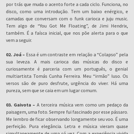
por trás que muda o acento forte a cada ciclo. Funciona, no
disco, como uma introdução. Tem um baixo enérgico, e
camadas que conversam com o funk carioca e juju music.
Tem algo de “You Got Me Floating”, de Jimi Hendrix,
também. É a faísca inicial, que nos põe alerta para o que
vem a seguir.
02. Joá –
Essa é um contraste em relação a “Colapso” pela
sua leveza. A mais carioca das músicas do disco e
curiosamente é parceria com um português, o genial
multiartista Tomás Cunha Ferreira. Meu “irmão” luso. Os
versos são de puro desfrute, urgência do viver. Há uma
pureza, sem que se caia em um lugar comum.
03. Gaivota –
A terceira música vem como um pedaço da
paisagem, uma foto. Sempre fui fascinado por esse pássaro.
Me lembro de ficar observando longamente seu voo. É uma
perfeição. Pura elegância. Letra e música vieram quase
simultaneamente de uma só vez. Com a experiência vivida