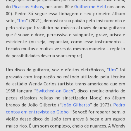
do
Picassos Falsos
, nos anos 80 e
Guilherme Held
nos anos
00). Pedro Sá segue essa linhagem e seu primeiro álbum
solo, “
Um
” (2021), demostra sua paixão pelo instrumento e
pelo sotaque brasileiro na música através de uma guitarra
que é suave e doce, percussiva e suingante, grave, arisca e
estridente (ou seja, expansiva, como esse instrumento –
tocado muitas e muitas vezes da mesma maneira – repleto
de possibilidades deveria soar sempre).
Um disco de guitarra, voz e efeitos eletrônicos, “
Um
” foi
gravado com inspiração no método utilizado pela técnica
de estúdio Wendy Carlos (artista trans americana que em
1968 lançara “
Switched-on Bach
”, disco revolucionário de
peças clássicas relidas no sintetizador Moog) no álbum
branco de João Gilberto (“
João Gilberto
” de 1973).
Pedro
contou em entrevista ao Globo
: “Se você for reparar bem, o
violão desse disco do João tem grave à beça e um agudo
muito rico. É um som complexo, cheio de nuances. A Wendy