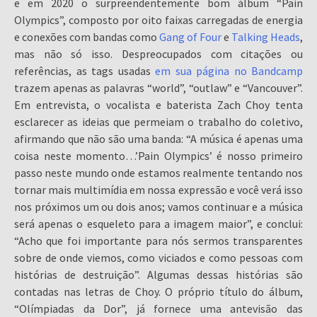
e em 2020 o surpreendentemente bom álbum “Pain
Olympics”, composto por oito faixas carregadas de energia
e conexões com bandas como
Gang of Four
e
Talking Heads
,
mas não só isso. Despreocupados com citações ou
referências, as tags usadas
em sua página no Bandcamp
trazem apenas as palavras “world”, “outlaw” e “Vancouver”.
Em entrevista, o vocalista e baterista Zach Choy tenta
esclarecer as ideias que permeiam o trabalho do coletivo,
afirmando que não são uma banda: “A música é apenas uma
coisa neste momento…’Pain Olympics’ é nosso primeiro
passo neste mundo onde estamos realmente tentando nos
tornar mais multimídia em nossa expressão e você verá isso
nos próximos um ou dois anos; vamos continuar e a música
será apenas o esqueleto para a imagem maior”, e conclui:
“Acho que foi importante para nós sermos transparentes
sobre de onde viemos, como viciados e como pessoas com
histórias de destruição”. Algumas dessas histórias são
contadas nas letras de Choy. O próprio título do álbum,
“Olímpiadas da Dor”, já fornece uma antevisão das