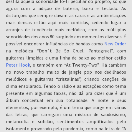
desfila aquela sonoridade lo-fi peculiar do projeto, só que
agora com a adição de bateria, baixo e teclado. As
distorções que sempre davam as caras e as ambientações
mais densas estão aqui mais contidas, cedendo lugar a
arranjos de tendência mais melódica, com as múltiplas
sonoridades dos anos 80 surgindo em momentos diversos. É
possível encontrar influências de bandas como
New Order
na melódica “Don´t Be So Cruel, Pantagruel”, com
guitarras límpidas e uma linha de baixo ao melhor estilo
Peter Hook
, e também em “At Twenty-Two”. Há também
no novo trabalho muito de jangle pop nos dedilhados
melódicos e guitarras “cristalinas”, criando canções de
clima ensolarado. Tendo o rádio e as estações como tema
presente em algumas faixas, não dá pra dizer que é um
álbum conceitual em sua totalidade. A noite e seus
elementos, por exemplo, é um tema que surge em várias
das letras, que carregam uma mistura de saudosismo,
melancolia e solidão, sentimentos amplificados pelo
isolamento provocado pela pandemia, como na letra de “A