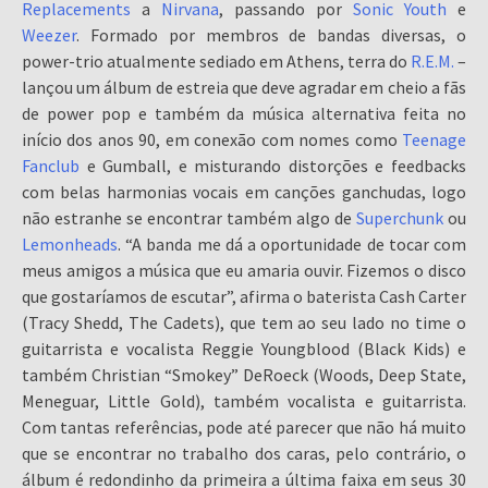
Replacements
a
Nirvana
, passando por
Sonic Youth
e
Weezer
. Formado por membros de bandas diversas, o
power-trio atualmente sediado em Athens, terra do
R.E.M.
–
lançou um álbum de estreia que deve agradar em cheio a fãs
de power pop e também da música alternativa feita no
início dos anos 90, em conexão com nomes como
Teenage
Fanclub
e Gumball, e misturando distorções e feedbacks
com belas harmonias vocais em canções ganchudas, logo
não estranhe se encontrar também algo de
Superchunk
ou
Lemonheads
. “A banda me dá a oportunidade de tocar com
meus amigos a música que eu amaria ouvir. Fizemos o disco
que gostaríamos de escutar”, afirma o baterista Cash Carter
(Tracy Shedd, The Cadets), que tem ao seu lado no time o
guitarrista e vocalista Reggie Youngblood (Black Kids) e
também Christian “Smokey” DeRoeck (Woods, Deep State,
Meneguar, Little Gold), também vocalista e guitarrista.
Com tantas referências, pode até parecer que não há muito
que se encontrar no trabalho dos caras, pelo contrário, o
álbum é redondinho da primeira a última faixa em seus 30