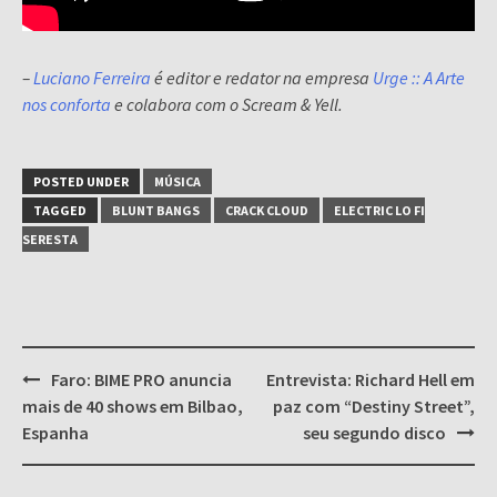
–
Luciano Ferreira
é editor e redator na empresa
Urge :: A Arte
nos conforta
e colabora com o Scream & Yell.
POSTED UNDER
MÚSICA
TAGGED
BLUNT BANGS
CRACK CLOUD
ELECTRIC LO FI
SERESTA
Post
Faro: BIME PRO anuncia
Entrevista: Richard Hell em
navigation
mais de 40 shows em Bilbao,
paz com “Destiny Street”,
Espanha
seu segundo disco