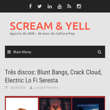
Skip
to
content
SCREAM & YELL
Agosto de 2026 – 26 anos de Cultura Pop
Main Menu
Três discos: Blunt Bangs, Crack Cloud,
Electric Lo Fi Seresta
26/09/2021
Luciano Ferreira