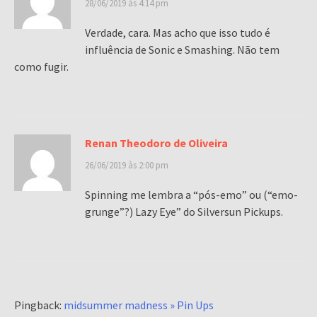
28/06/2019 às 4:14 pm
Verdade, cara. Mas acho que isso tudo é
influência de Sonic e Smashing. Não tem
como fugir.
Renan Theodoro de Oliveira
26/06/2019 às 2:00 pm
Spinning me lembra a “pós-emo” ou (“emo-
grunge”?) Lazy Eye” do Silversun Pickups.
Pingback:
midsummer madness » Pin Ups