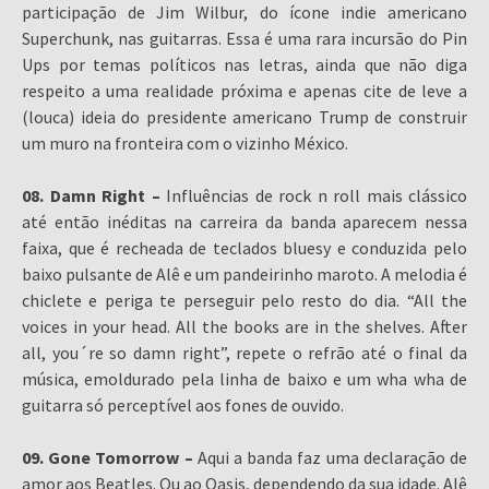
participação de Jim Wilbur, do ícone indie americano
Superchunk, nas guitarras. Essa é uma rara incursão do Pin
Ups por temas políticos nas letras, ainda que não diga
respeito a uma realidade próxima e apenas cite de leve a
(louca) ideia do presidente americano Trump de construir
um muro na fronteira com o vizinho México.
08. Damn Right –
Influências de rock n roll mais clássico
até então inéditas na carreira da banda aparecem nessa
faixa, que é recheada de teclados bluesy e conduzida pelo
baixo pulsante de Alê e um pandeirinho maroto. A melodia é
chiclete e periga te perseguir pelo resto do dia. “All the
voices in your head. All the books are in the shelves. After
all, you´re so damn right”, repete o refrão até o final da
música, emoldurado pela linha de baixo e um wha wha de
guitarra só perceptível aos fones de ouvido.
09. Gone Tomorrow –
Aqui a banda faz uma declaração de
amor aos Beatles. Ou ao Oasis, dependendo da sua idade. Alê