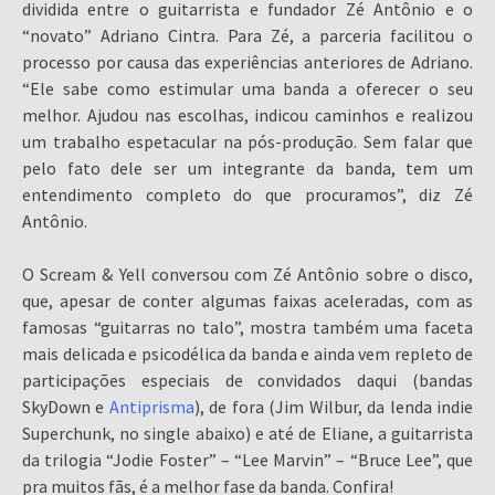
dividida entre o guitarrista e fundador Zé Antônio e o
“novato” Adriano Cintra. Para Zé, a parceria facilitou o
processo por causa das experiências anteriores de Adriano.
“Ele sabe como estimular uma banda a oferecer o seu
melhor. Ajudou nas escolhas, indicou caminhos e realizou
um trabalho espetacular na pós-produção. Sem falar que
pelo fato dele ser um integrante da banda, tem um
entendimento completo do que procuramos”, diz Zé
Antônio.
O Scream & Yell conversou com Zé Antônio sobre o disco,
que, apesar de conter algumas faixas aceleradas, com as
famosas “guitarras no talo”, mostra também uma faceta
mais delicada e psicodélica da banda e ainda vem repleto de
participações especiais de convidados daqui (bandas
SkyDown e
Antiprisma
), de fora (Jim Wilbur, da lenda indie
Superchunk, no single abaixo) e até de Eliane, a guitarrista
da trilogia “Jodie Foster” – “Lee Marvin” – “Bruce Lee”, que
pra muitos fãs, é a melhor fase da banda. Confira!