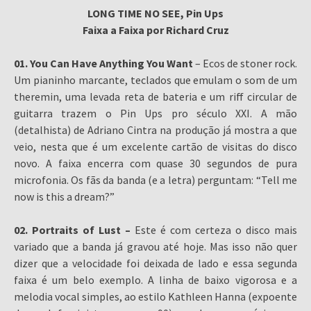
LONG TIME NO SEE, Pin Ups
Faixa a Faixa por Richard Cruz
01. You Can Have Anything You Want
– Ecos de stoner rock.
Um pianinho marcante, teclados que emulam o som de um
theremin, uma levada reta de bateria e um riff circular de
guitarra trazem o Pin Ups pro século XXI. A mão
(detalhista) de Adriano Cintra na produção já mostra a que
veio, nesta que é um excelente cartão de visitas do disco
novo. A faixa encerra com quase 30 segundos de pura
microfonia. Os fãs da banda (e a letra) perguntam: “Tell me
now is this a dream?”
02. Portraits of Lust –
Este é com certeza o disco mais
variado que a banda já gravou até hoje. Mas isso não quer
dizer que a velocidade foi deixada de lado e essa segunda
faixa é um belo exemplo. A linha de baixo vigorosa e a
melodia vocal simples, ao estilo Kathleen Hanna (expoente