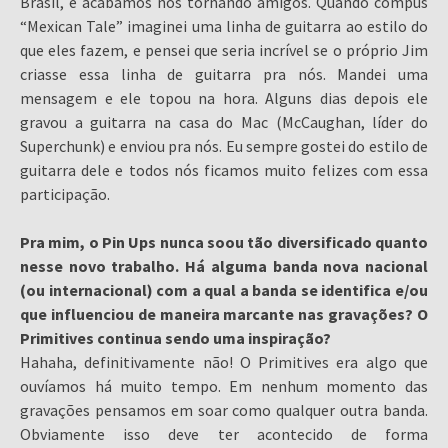
Brasil, e acabamos nos tornando amigos. Quando compus
“Mexican Tale” imaginei uma linha de guitarra ao estilo do
que eles fazem, e pensei que seria incrível se o próprio Jim
criasse essa linha de guitarra pra nós. Mandei uma
mensagem e ele topou na hora. Alguns dias depois ele
gravou a guitarra na casa do Mac (McCaughan, líder do
Superchunk) e enviou pra nós. Eu sempre gostei do estilo de
guitarra dele e todos nós ficamos muito felizes com essa
participação.
Pra mim, o Pin Ups nunca soou tão diversificado quanto
nesse novo trabalho. Há alguma banda nova nacional
(ou internacional) com a qual a banda se identifica e/ou
que influenciou de maneira marcante nas gravações? O
Primitives continua sendo uma inspiração?
Hahaha, definitivamente não! O Primitives era algo que
ouvíamos há muito tempo. Em nenhum momento das
gravações pensamos em soar como qualquer outra banda.
Obviamente isso deve ter acontecido de forma