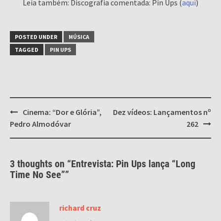
Leia também: Discografia comentada: Pin Ups (
aqui
)
POSTED UNDER
MÚSICA
TAGGED
PIN UPS
Post
Cinema: “Dor e Glória”,
Dez vídeos: Lançamentos nº
navigation
Pedro Almodóvar
262
3 thoughts on “
Entrevista: Pin Ups lança “Long
Time No See”
”
richard cruz