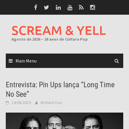
Skip
to
content
SCREAM & YELL
Agosto de 2026 – 26 anos de Cultura Pop
Main Menu
Entrevista: Pin Ups lança “Long Time
No See”
14/06/2019
Richard Cruz