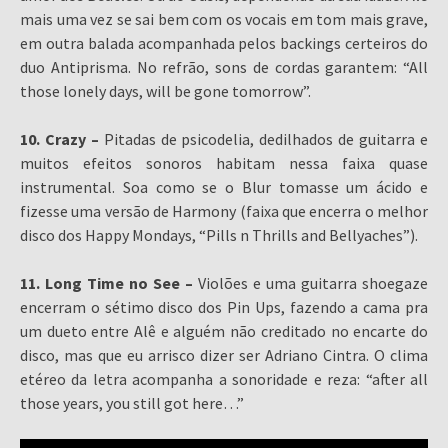
mais uma vez se sai bem com os vocais em tom mais grave,
em outra balada acompanhada pelos backings certeiros do
duo Antiprisma. No refrão, sons de cordas garantem: “All
those lonely days, will be gone tomorrow”.
10. Crazy –
Pitadas de psicodelia, dedilhados de guitarra e
muitos efeitos sonoros habitam nessa faixa quase
instrumental. Soa como se o Blur tomasse um ácido e
fizesse uma versão de Harmony (faixa que encerra o melhor
disco dos Happy Mondays, “Pills n Thrills and Bellyaches”).
11. Long Time no See –
Violões e uma guitarra shoegaze
encerram o sétimo disco dos Pin Ups, fazendo a cama pra
um dueto entre Alê e alguém não creditado no encarte do
disco, mas que eu arrisco dizer ser Adriano Cintra. O clima
etéreo da letra acompanha a sonoridade e reza: “after all
those years, you still got here…”