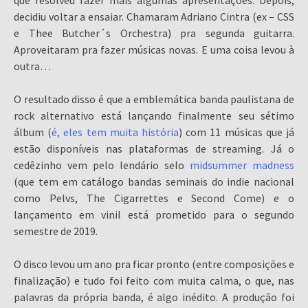
que resolveu fazer mais algumas apresentações. Depois,
decidiu voltar a ensaiar. Chamaram Adriano Cintra (ex – CSS
e Thee Butcher´s Orchestra) pra segunda guitarra.
Aproveitaram pra fazer músicas novas. E uma coisa levou à
outra…
O resultado disso é que a emblemática banda paulistana de
rock alternativo está lançando finalmente seu sétimo
álbum (
é, eles tem muita história
) com 11 músicas que já
estão disponíveis nas plataformas de streaming. Já o
cedêzinho vem pelo lendário selo
midsummer madness
(que tem em catálogo bandas seminais do indie nacional
como Pelvs, The Cigarrettes e Second Come) e o
lançamento em vinil está prometido para o segundo
semestre de 2019.
O disco levou um ano pra ficar pronto (entre composições e
finalização) e tudo foi feito com muita calma, o que, nas
palavras da própria banda, é algo inédito. A produção foi