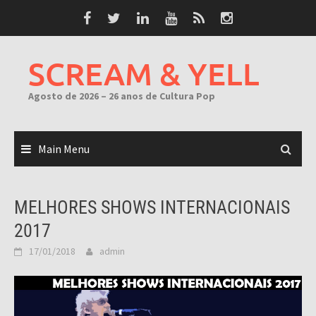
Skip
to
content
SCREAM & YELL
Agosto de 2026 – 26 anos de Cultura Pop
Main Menu
MELHORES SHOWS INTERNACIONAIS
2017
17/01/2018
admin