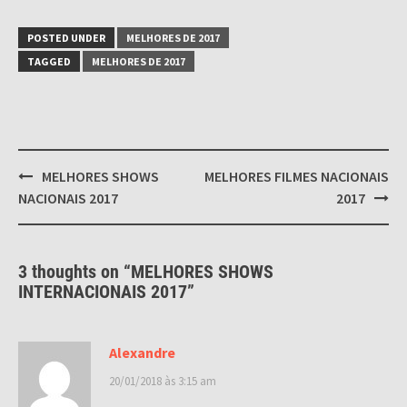
POSTED UNDER
MELHORES DE 2017
TAGGED
MELHORES DE 2017
Post
MELHORES SHOWS
MELHORES FILMES NACIONAIS
navigation
NACIONAIS 2017
2017
3 thoughts on “
MELHORES SHOWS
INTERNACIONAIS 2017
”
Alexandre
20/01/2018 às 3:15 am