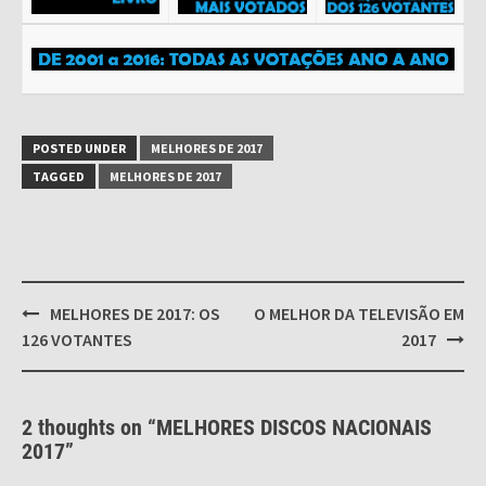
POSTED UNDER
MELHORES DE 2017
TAGGED
MELHORES DE 2017
Post
MELHORES DE 2017: OS
O MELHOR DA TELEVISÃO EM
navigation
126 VOTANTES
2017
2 thoughts on “
MELHORES DISCOS NACIONAIS
2017
”