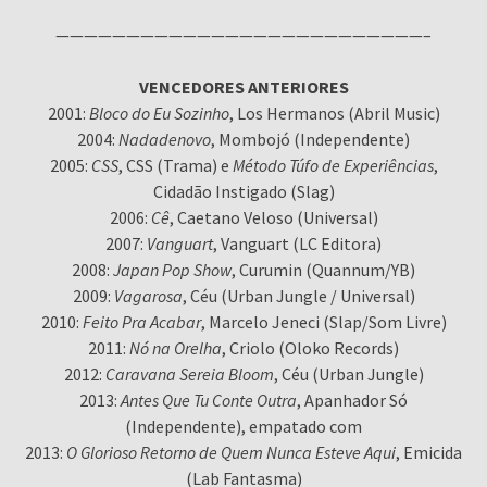
——————————————————————————–
VENCEDORES ANTERIORES
2001:
Bloco do Eu Sozinho
, Los Hermanos (Abril Music)
2004:
Nadadenovo
, Mombojó (Independente)
2005:
CSS
, CSS (Trama) e
Método Túfo de Experiências
,
Cidadão Instigado (Slag)
2006:
Cê
, Caetano Veloso (Universal)
2007:
Vanguart
, Vanguart (LC Editora)
2008:
Japan Pop Show
, Curumin (Quannum/YB)
2009:
Vagarosa
, Céu (Urban Jungle / Universal)
2010:
Feito Pra Acabar
, Marcelo Jeneci (Slap/Som Livre)
2011:
Nó na Orelha
, Criolo (Oloko Records)
2012:
Caravana Sereia Bloom
, Céu (Urban Jungle)
2013:
Antes Que Tu Conte Outra
, Apanhador Só
(Independente), empatado com
2013:
O Glorioso Retorno de Quem Nunca Esteve Aqui
, Emicida
(Lab Fantasma)