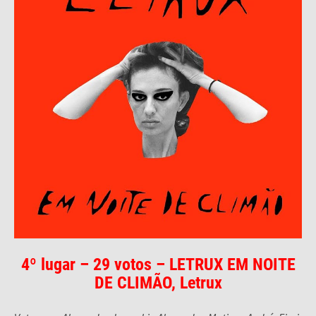
4º lugar – 29 votos – LETRUX EM NOITE
DE CLIMÃO, Letrux