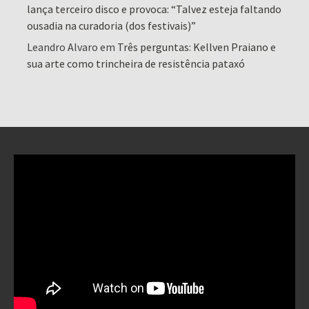
lança terceiro disco e provoca: “Talvez esteja faltando
ousadia na curadoria (dos festivais)”
Leandro Alvaro
em
Três perguntas: Kellven Praiano e
sua arte como trincheira de resistência pataxó