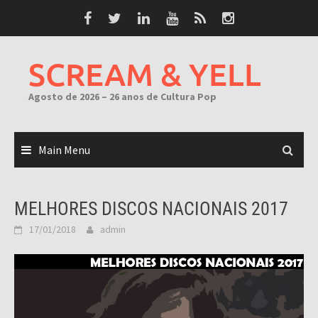
Skip
to
content
SCREAM & YELL
Agosto de 2026 – 26 anos de Cultura Pop
Main Menu
MELHORES DISCOS NACIONAIS 2017
17/01/2018
admin