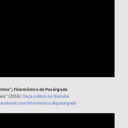
line”, Filarmônica de Pasárgada
os” (2016).
Ouça o disco no Youtube
facebook.com/filarmonica.depasargada