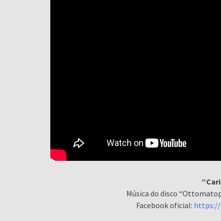
“Cari
Música do disco “Ottomatop
Facebook oficial:
https:/