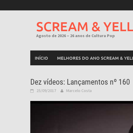
Skip
to
content
SCREAM & YEL
Agosto de 2026 – 26 anos de Cultura Pop
INÍCIO
MELHORES DO ANO SCREAM & YEL
Dez vídeos: Lançamentos nº 160
25/09/2017
Marcelo Costa