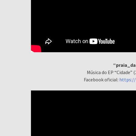
“praia_da
Música do EP “Cidade” (
Facebook oficial:
https:/