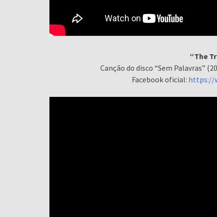
“The Tr
Canção do disco “Sem Palavras” (2
Facebook oficial:
https:/