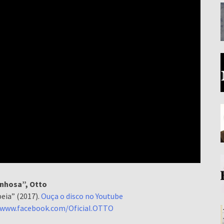
nhosa”, Otto
eia” (2017).
Ouça o disco no Youtube
/www.facebook.com/Oficial.OTTO