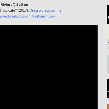
 Riviera”, Selton
Tropicale” (2017).
Ouça o disco online
/www.facebook.com/seltonmusic/