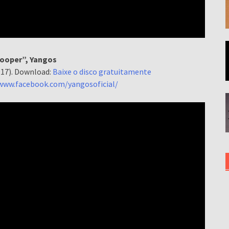
ooper”, Yangos
017). Download:
Baixe o disco gratuitamente
/www.facebook.com/yangosoficial/