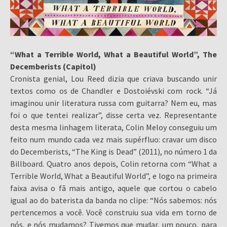
“What a Terrible World, What a Beautiful World”, The
Decemberists (Capitol)
Cronista genial, Lou Reed dizia que criava buscando unir
textos como os de Chandler e Dostoiévski com rock. “Já
imaginou unir literatura russa com guitarra? Nem eu, mas
foi o que tentei realizar”, disse certa vez. Representante
desta mesma linhagem literata, Colin Meloy conseguiu um
feito num mundo cada vez mais supérfluo: cravar um disco
do Decemberists, “The King is Dead” (2011), no número 1 da
Billboard. Quatro anos depois, Colin retorna com “What a
Terrible World, What a Beautiful World”, e logo na primeira
faixa avisa o fã mais antigo, aquele que cortou o cabelo
igual ao do baterista da banda no clipe: “Nós sabemos: nós
pertencemos a você. Você construiu sua vida em torno de
nós, e nós mudamos? Tivemos que mudar, um pouco, para