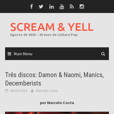
Skip
to
content
SCREAM & YELL
Agosto de 2026 – 26 anos de Cultura Pop
Main Menu
Três discos: Damon & Naomi, Manics,
Decemberists
08/02/2015
Marcelo Costa
por Marcelo Costa