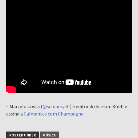
– Marcelo Costa (
@screamyell
) é editor do Scream & Yell e
assina a
Calmantes com Champagne
POSTED UNDER
MÚSICA