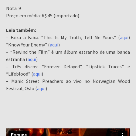
Nota: 9
Preço em média: R$ 45 (importado)
Leia também:
– Faixa a Faixa: “This Is My Truth, Tell Me Yours” (
aqui
)
“Know Your Enemy” (
aqui
)
– “Rewind the Film” é um álbum estranho de uma banda
estranha (
aqui
)
– Três discos: “Forever Delayed”, “Lipstick Traces” e
“Lifeblood” (
aqui
)
– Manic Street Preachers ao vivo no Norwegian Wood
Festival, Oslo (
aqui
)