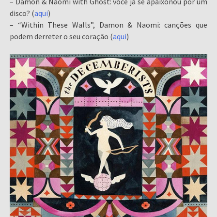
– Damon & Naomi with Ghost: você já se apaixonou por um
disco? (
aqui
)
– “Within These Walls”, Damon & Naomi: canções que
podem derreter o seu coração (
aqui
)