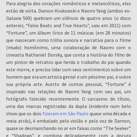
Para alegria dos corações românticos e melancólicos, eles
estão de volta. Damon Krukowski e Naomi Yang (ambos ex-
Galaxie 500) quebram um silêncio de quatro anos (o disco
anterior, “False Beats and True Hearts”, saiu em 2011) com
“Fortune”, um álbum lírico de 11 músicas (em 28 minutos)
que nasceram como trilha sonora e narrativa para o filme
(mudo) homônimo, uma colaboração de Naomi com o
cineasta Nathaniel Dorsky, que conta a história do filho de
um pintor de retratos que herda o trabalho do pai quando
este morre, e precisa lidar com seus sentimentos sobre um
homem que era um artista genial e um péssimo pai, e sobre
sua própria arte. Acerto de contas pessoal, “Fortune” é
inspirado nas relações de Naomi Yang com seu pai, um
fotógrafo falecido recentemente. O sarcasmo do título,
uma das marcas registradas da dupla (evidente num belo
show que os dois
fizeram em São Paulo
quase uma década e
meia atrás), é embalado pelo violão e pela voz de Damon,
quase se desmanchando no ar em faixas como “The Seeker”
e “Shadows”, e combina delicadamente com a doçura