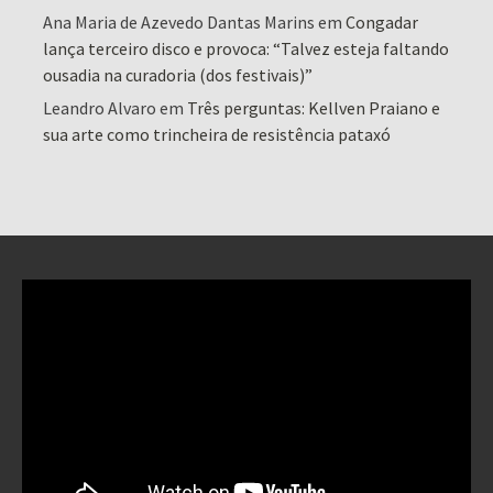
Ana Maria de Azevedo Dantas Marins
em
Congadar
lança terceiro disco e provoca: “Talvez esteja faltando
ousadia na curadoria (dos festivais)”
Leandro Alvaro
em
Três perguntas: Kellven Praiano e
sua arte como trincheira de resistência pataxó