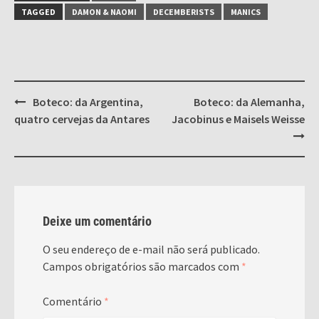
TAGGED
DAMON & NAOMI
DECEMBERISTS
MANICS
Post
Boteco: da Argentina,
Boteco: da Alemanha,
navigation
quatro cervejas da Antares
Jacobinus e Maisels Weisse
Deixe um comentário
O seu endereço de e-mail não será publicado.
Campos obrigatórios são marcados com
*
Comentário
*