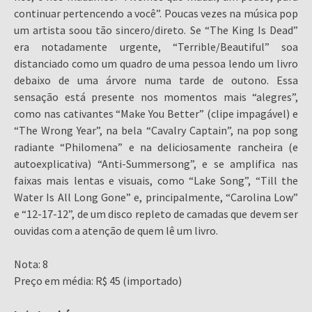
continuar pertencendo a você”. Poucas vezes na música pop
um artista soou tão sincero/direto. Se “The King Is Dead”
era notadamente urgente, “Terrible/Beautiful” soa
distanciado como um quadro de uma pessoa lendo um livro
debaixo de uma árvore numa tarde de outono. Essa
sensação está presente nos momentos mais “alegres”,
como nas cativantes “Make You Better” (clipe impagável) e
“The Wrong Year”, na bela “Cavalry Captain”, na pop song
radiante “Philomena” e na deliciosamente rancheira (e
autoexplicativa) “Anti-Summersong”, e se amplifica nas
faixas mais lentas e visuais, como “Lake Song”, “Till the
Water Is All Long Gone” e, principalmente, “Carolina Low”
e “12-17-12”, de um disco repleto de camadas que devem ser
ouvidas com a atenção de quem lê um livro.
Nota: 8
Preço em média: R$ 45 (importado)