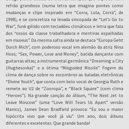
refrão grandioso (numa letra que imagina pontes como
mudanças e clipe inspirado em “Corra, Lola, Corra”, de
1998), e se concretiza na levada sincopada de “Let’s Go to
War”, funk gélido com tecladões climáticos e letra que fala
dos “ossos da classe trabalhadora e mentiras espalhadas
em museus”. Da mesma safra ainda se destaca “Europa Geht
Durch Mich”, com poderoso vocal em alemão da atriz Nina
Hoss; “Sex, Power, Love and Money”, batida dançante com
guitarras altas; a instrumental germânica “Dreaming a City
(Hughesovka)” e a ótima “Misguided Missile”. Fogem do
clima de dança sobre os escombros as baladas eletrônicas
“Divine Youth”, que conta com belo vocal de Georgia Ruth e
remete ao U2 de “Zooropa”, e “Black Square” (com clima
“Heroes”). Na grande canção do álbum, “The Next Jet to
Leave Moscow” (uma “Love Will Tears Us Apart” versão
Manics), James Dean Bradfield provoca: “Eu sou o maior
hipócrita vivo que você já viu”. Um ano, dois álbuns
diferentes e excelentes. Que grande banda!