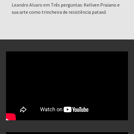
Leandro Alvaro
em
Três perguntas: Kellven Praiano e
sua arte como trincheira de resistência pataxó