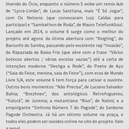
Vivendo do Ócio, enquanto o número 5 exibe um remix dub
de “Lycra-Limão”, de Lucas Santtana, mais “É Só Jogar”,
com Os Nelsons (que convocaram Luiz Caldas para
participar) e “Sambathon de Roda”, de Mauro TeleFunkSoul.
Lançado em 2014, o volume 6 surge como o melhor do
projeto até agora: da ótima abertura com “Xingling”, do
Barrunfo do Samba, passando pelo excelente rap “Invasão”,
da Rapaziada da Baixa Fria (que abre com a frase: “Vários
botecos abertos / várias escolas vazias”) até a carta de
intenções moderna “Desliga a Rede”, do Poeta de Aço
(“Saia do Feice, menina, saia do Feice”), com ecos de Mundo
Livre S/A, este volume 6 tem força para cativar o ouvinte.
Outros bons momentos: “Não Precisa”, de Luciano Salvador
Bahia; “Brezhnev”, dos antológicos Retrofoguetes;
“Fulorá”, de Jurema; a mutantiana “Riso”, de Nalini; e a
empolgante “Sinfonia Número 7 do Pagode”, do Sanbone
Pagode Orchestra. Já há um sétimo volume na praça, e
todos eles podem ser ouvidos online no site do projeto. Vale
a pena!