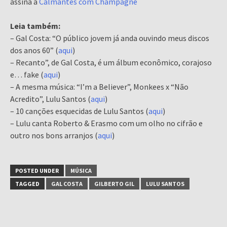
assina a
Calmantes com Champagne
Leia também:
– Gal Costa: “O público jovem já anda ouvindo meus discos
dos anos 60” (
aqui
)
– Recanto”, de Gal Costa, é um álbum econômico, corajoso
e… fake (
aqui
)
– A mesma música: “I’m a Believer”, Monkees x “Não
Acredito”, Lulu Santos (
aqui
)
– 10 canções esquecidas de Lulu Santos (
aqui
)
– Lulu canta Roberto & Erasmo com um olho no cifrão e
outro nos bons arranjos (
aqui
)
POSTED UNDER
MÚSICA
TAGGED
GAL COSTA
GILBERTO GIL
LULU SANTOS