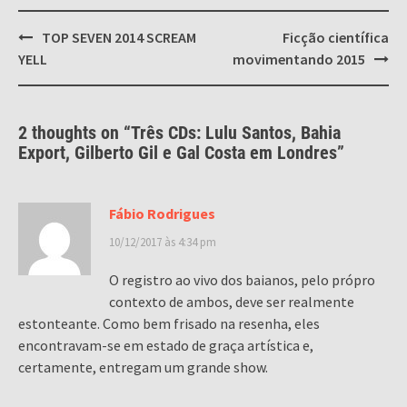
Post
TOP SEVEN 2014 SCREAM
Ficção científica
navigation
YELL
movimentando 2015
2 thoughts on “
Três CDs: Lulu Santos, Bahia
Export, Gilberto Gil e Gal Costa em Londres
”
Fábio Rodrigues
10/12/2017 às 4:34 pm
O registro ao vivo dos baianos, pelo própro
contexto de ambos, deve ser realmente
estonteante. Como bem frisado na resenha, eles
encontravam-se em estado de graça artística e,
certamente, entregam um grande show.