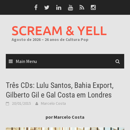
Skip
to
content
SCREAM & YELL
Agosto de 2026 – 26 anos de Cultura Pop
Main Menu
Três CDs: Lulu Santos, Bahia Export,
Gilberto Gil e Gal Costa em Londres
20/01/2015
Marcelo Costa
por Marcelo Costa