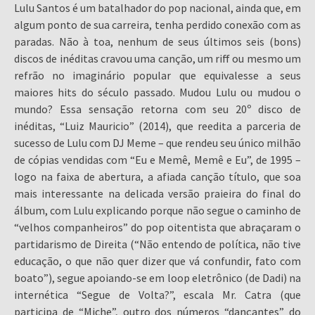
Lulu Santos é um batalhador do pop nacional, ainda que, em
algum ponto de sua carreira, tenha perdido conexão com as
paradas. Não à toa, nenhum de seus últimos seis (bons)
discos de inéditas cravou uma canção, um riff ou mesmo um
refrão no imaginário popular que equivalesse a seus
maiores hits do século passado. Mudou Lulu ou mudou o
mundo? Essa sensação retorna com seu 20º disco de
inéditas, “Luiz Mauricio” (2014), que reedita a parceria de
sucesso de Lulu com DJ Meme – que rendeu seu único milhão
de cópias vendidas com “Eu e Memê, Memê e Eu”, de 1995 –
logo na faixa de abertura, a afiada canção título, que soa
mais interessante na delicada versão praieira do final do
álbum, com Lulu explicando porque não segue o caminho de
“velhos companheiros” do pop oitentista que abraçaram o
partidarismo de Direita (“Não entendo de política, não tive
educação, o que não quer dizer que vá confundir, fato com
boato”), segue apoiando-se em loop eletrônico (de Dadi) na
internética “Segue de Volta?”, escala Mr. Catra (que
participa de “Miche”, outro dos números “dançantes” do