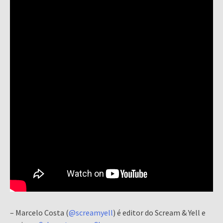
– Marcelo Costa (
@screamyell
) é editor do Scream & Yell e