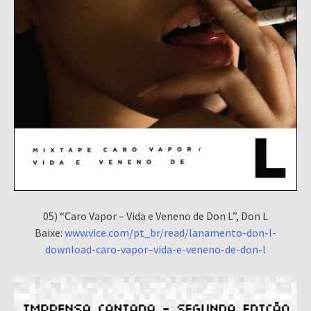
05) “Caro Vapor – Vida e Veneno de Don L”, Don L
Baixe:
www.vice.com/pt_br/read/lanamento-don-l-
download-caro-vapor–vida-e-veneno-de-don-l