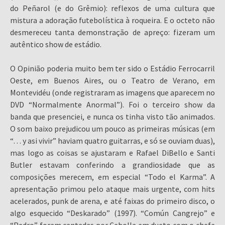
do Peñarol (e do Grêmio): reflexos de uma cultura que
mistura a adoração futebolística à roqueira. E o octeto não
desmereceu tanta demonstração de apreço: fizeram um
autêntico show de estádio.
O Opinião poderia muito bem ter sido o Estádio Ferrocarril
Oeste, em Buenos Aires, ou o Teatro de Verano, em
Montevidéu (onde registraram as imagens que aparecem no
DVD “Normalmente Anormal”). Foi o terceiro show da
banda que presenciei, e nunca os tinha visto tão animados.
O som baixo prejudicou um pouco as primeiras músicas (em
“… y asi vivir” haviam quatro guitarras, e só se ouviam duas),
mas logo as coisas se ajustaram e Rafael DiBello e Santi
Butler estavam conferindo a grandiosidade que as
composições merecem, em especial “Todo el Karma”. A
apresentação primou pelo ataque mais urgente, com hits
acelerados, punk de arena, e até faixas do primeiro disco, o
algo esquecido “Deskarado” (1997). “Común Cangrejo” e
“Pedro” foram cantadas por Cebolla em dueto com o chefe