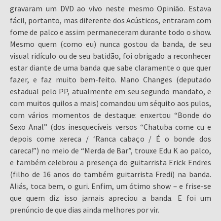
gravaram um DVD ao vivo neste mesmo Opinião. Estava
fácil, portanto, mas diferente dos Acústicos, entraram com
fome de palco e assim permaneceram durante todo o show.
Mesmo quem (como eu) nunca gostou da banda, de seu
visual ridículo ou de seu batidão, foi obrigado a reconhecer
estar diante de uma banda que sabe claramente o que quer
fazer, e faz muito bem-feito. Mano Changes (deputado
estadual pelo PP, atualmente em seu segundo mandato, e
com muitos quilos a mais) comandou um séquito aos pulos,
com vários momentos de destaque: enxertou “Bonde do
Sexo Anal” (dos inesquecíveis versos “Chatuba come cu e
depois come xereca / ‘Ranca cabaço / É o bonde dos
careca!”) no meio de “Merda de Bar”, trouxe Edu K ao palco,
e também celebrou a presença do guitarrista Erick Endres
(filho de 16 anos do também guitarrista Fredi) na banda.
Aliás, toca bem, o guri. Enfim, um ótimo show – e frise-se
que quem diz isso jamais apreciou a banda. E foi um
prenúncio de que dias ainda melhores por vir.