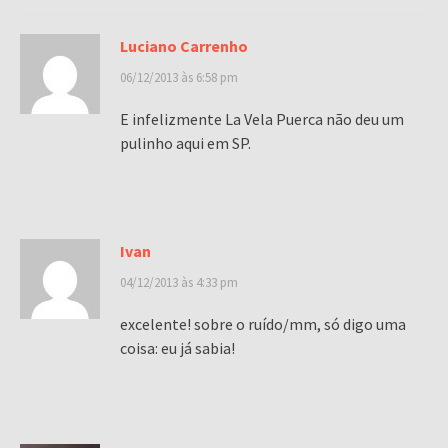
Luciano Carrenho
06/12/2013 às 6:58 pm
E infelizmente La Vela Puerca não deu um
pulinho aqui em SP.
Ivan
04/12/2013 às 4:33 pm
excelente! sobre o ruído/mm, só digo uma
coisa: eu já sabia!