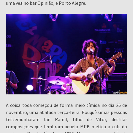
uma vez no bar Opinião, e Porto Alegre.
A coisa toda começou de forma meio tímida no dia 26 de
novembro, uma abafada terça-feira. Pouquíssimas pessoas
testemunharam Ian Ramil, filho de Vitor, desfilar
composições que lembram aquela MPB metida a cult do