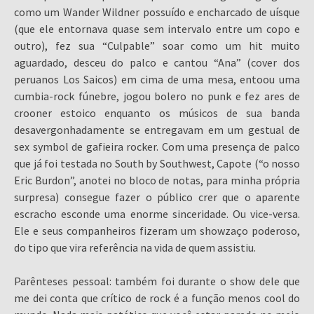
como um Wander Wildner possuído e encharcado de uísque
(que ele entornava quase sem intervalo entre um copo e
outro), fez sua “Culpable” soar como um hit muito
aguardado, desceu do palco e cantou “Ana” (cover dos
peruanos Los Saicos) em cima de uma mesa, entoou uma
cumbia-rock fúnebre, jogou bolero no punk e fez ares de
crooner estoico enquanto os músicos de sua banda
desavergonhadamente se entregavam em um gestual de
sex symbol de gafieira rocker. Com uma presença de palco
que já foi testada no South by Southwest, Capote (“o nosso
Eric Burdon”, anotei no bloco de notas, para minha própria
surpresa) consegue fazer o público crer que o aparente
escracho esconde uma enorme sinceridade. Ou vice-versa.
Ele e seus companheiros fizeram um showzaço poderoso,
do tipo que vira referência na vida de quem assistiu.
Parênteses pessoal: também foi durante o show dele que
me dei conta que crítico de rock é a função menos cool do