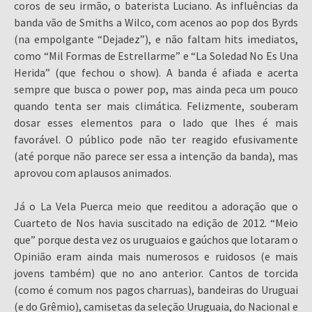
coros de seu irmão, o baterista Luciano. As influências da
banda vão de Smiths a Wilco, com acenos ao pop dos Byrds
(na empolgante “Dejadez”), e não faltam hits imediatos,
como “Mil Formas de Estrellarme” e “La Soledad No Es Una
Herida” (que fechou o show). A banda é afiada e acerta
sempre que busca o power pop, mas ainda peca um pouco
quando tenta ser mais climática. Felizmente, souberam
dosar esses elementos para o lado que lhes é mais
favorável. O público pode não ter reagido efusivamente
(até porque não parece ser essa a intenção da banda), mas
aprovou com aplausos animados.
Já o La Vela Puerca meio que reeditou a adoração que o
Cuarteto de Nos havia suscitado na edição de 2012. “Meio
que” porque desta vez os uruguaios e gaúchos que lotaram o
Opinião eram ainda mais numerosos e ruidosos (e mais
jovens também) que no ano anterior. Cantos de torcida
(como é comum nos pagos charruas), bandeiras do Uruguai
(e do Grêmio), camisetas da seleção Uruguaia, do Nacional e