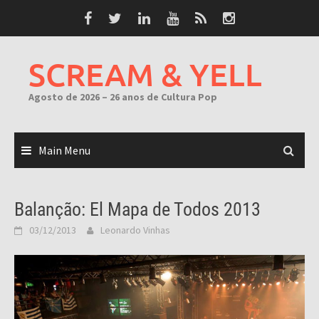
Skip
to
content
SCREAM & YELL
Agosto de 2026 – 26 anos de Cultura Pop
Main Menu
Balanção: El Mapa de Todos 2013
03/12/2013
Leonardo Vinhas