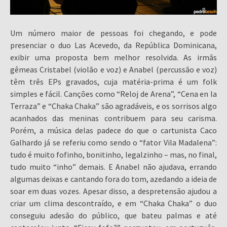
Um número maior de pessoas foi chegando, e pode
presenciar o duo Las Acevedo, da República Dominicana,
exibir uma proposta bem melhor resolvida. As irmãs
gêmeas Cristabel (violão e voz) e Anabel (percussão e voz)
têm três EPs gravados, cuja matéria-prima é um folk
simples e fácil. Canções como “Reloj de Arena”, “Cena en la
Terraza” e “Chaka Chaka” são agradáveis, e os sorrisos algo
acanhados das meninas contribuem para seu carisma.
Porém, a música delas padece do que o cartunista Caco
Galhardo já se referiu como sendo o “fator Vila Madalena”:
tudo é muito fofinho, bonitinho, legalzinho – mas, no final,
tudo muito “inho” demais. E Anabel não ajudava, errando
algumas deixas e cantando fora do tom, azedando a ideia de
soar em duas vozes. Apesar disso, a despretensão ajudou a
criar um clima descontraído, e em “Chaka Chaka” o duo
conseguiu adesão do público, que bateu palmas e até