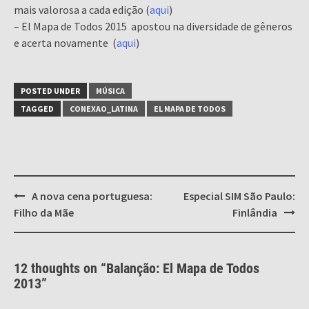
mais valorosa a cada edição (
aqui
)
– El Mapa de Todos 2015 apostou na diversidade de gêneros
e acerta novamente (
aqui
)
POSTED UNDER
MÚSICA
TAGGED
CONEXAO_LATINA
EL MAPA DE TODOS
Post
A nova cena portuguesa:
Especial SIM São Paulo:
navigation
Filho da Mãe
Finlândia
12 thoughts on “
Balanção: El Mapa de Todos
2013
”