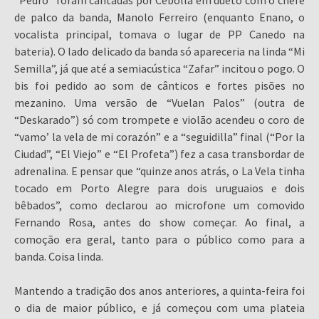
de palco da banda, Manolo Ferreiro (enquanto Enano, o
vocalista principal, tomava o lugar de PP Canedo na
bateria). O lado delicado da banda só apareceria na linda “Mi
Semilla”, já que até a semiacústica “Zafar” incitou o pogo. O
bis foi pedido ao som de cânticos e fortes pisões no
mezanino. Uma versão de “Vuelan Palos” (outra de
“Deskarado”) só com trompete e violão acendeu o coro de
“vamo’ la vela de mi corazón” e a “seguidilla” final (“Por la
Ciudad”, “El Viejo” e “El Profeta”) fez a casa transbordar de
adrenalina. E pensar que “quinze anos atrás, o La Vela tinha
tocado em Porto Alegre para dois uruguaios e dois
bêbados”, como declarou ao microfone um comovido
Fernando Rosa, antes do show começar. Ao final, a
comoção era geral, tanto para o público como para a
banda. Coisa linda.
Mantendo a tradição dos anos anteriores, a quinta-feira foi
o dia de maior público, e já começou com uma plateia