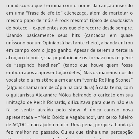
minidiscurso que termina com o nome da canção inserido
em uma “frase de efeito” clichezaça, além de martelar o
mesmo papo de “nóis é rock mesmo” típico de saudosista
de boteco – expedientes aos que ele recorre desde sempre.
Usando basicamente seus hits (cantados em quase
uníssono por um Opinião já bastante cheio), a banda entrou
em campo com o jogo ganho. Apesar de serem a terceira
atração da noite, sua popularidade os tornava uma espécie
de “segundo headliner” (tanto que houve quem fosse
embora após a apresentação deles). Mas os maneirismos do
vocalista e a insistência em dar um “verniz Rolling Stones”
(alguns chamariam de cópia na cara dura) à cada tema, com
o guitarrista Alexandre Móica beirando o caricato em sua
imitação de Keith Richards, dificultava para quem não era
fã se sentir atraído pelo show. A única canção nova
apresentada – “Meio Doido e Vagabundo”, um xerox fuleiro
de AC/DC – não ajudou muito. Uma pena, porque a banda já
fez melhor no passado. Ou eu que tinha uma percepção