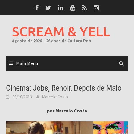
Skip
to
content
SCREAM & YELL
Agosto de 2026 – 26 anos de Cultura Pop
Main Menu
Cinema: Jobs, Renoir, Depois de Maio
03/10/2013
Marcelo Costa
por Marcelo Costa