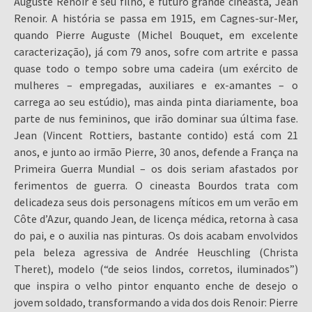
Auguste Renoir e seu filho, e futuro grande cineasta, Jean
Renoir. A história se passa em 1915, em Cagnes-sur-Mer,
quando Pierre Auguste (Michel Bouquet, em excelente
caracterização), já com 79 anos, sofre com artrite e passa
quase todo o tempo sobre uma cadeira (um exército de
mulheres – empregadas, auxiliares e ex-amantes – o
carrega ao seu estúdio), mas ainda pinta diariamente, boa
parte de nus femininos, que irão dominar sua última fase.
Jean (Vincent Rottiers, bastante contido) está com 21
anos, e junto ao irmão Pierre, 30 anos, defende a França na
Primeira Guerra Mundial – os dois seriam afastados por
ferimentos de guerra. O cineasta Bourdos trata com
delicadeza seus dois personagens míticos em um verão em
Côte d’Azur, quando Jean, de licença médica, retorna à casa
do pai, e o auxilia nas pinturas. Os dois acabam envolvidos
pela beleza agressiva de Andrée Heuschling (Christa
Theret), modelo (“de seios lindos, corretos, iluminados”)
que inspira o velho pintor enquanto enche de desejo o
jovem soldado, transformando a vida dos dois Renoir: Pierre