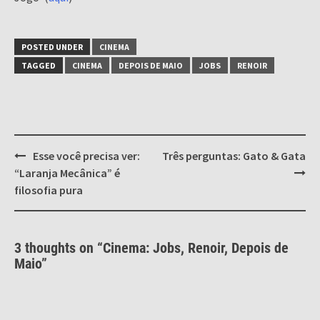
POSTED UNDER
CINEMA
TAGGED
CINEMA
DEPOIS DE MAIO
JOBS
RENOIR
Post
Esse você precisa ver:
Três perguntas: Gato & Gata
navigation
“Laranja Mecânica” é
filosofia pura
3 thoughts on “
Cinema: Jobs, Renoir, Depois de
Maio
”