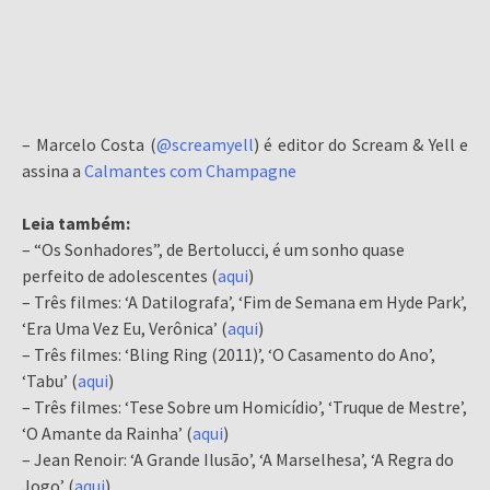
– Marcelo Costa (
@screamyell
) é editor do Scream & Yell e
assina a
Calmantes com Champagne
Leia também:
– “Os Sonhadores”, de Bertolucci, é um sonho quase
perfeito de adolescentes (
aqui
)
– Três filmes: ‘A Datilografa’, ‘Fim de Semana em Hyde Park’,
‘Era Uma Vez Eu, Verônica’ (
aqui
)
– Três filmes: ‘Bling Ring (2011)’, ‘O Casamento do Ano’,
‘Tabu’ (
aqui
)
– Três filmes: ‘Tese Sobre um Homicídio’, ‘Truque de Mestre’,
‘O Amante da Rainha’ (
aqui
)
– Jean Renoir: ‘A Grande Ilusão’, ‘A Marselhesa’, ‘A Regra do
Jogo’ (
aqui
)