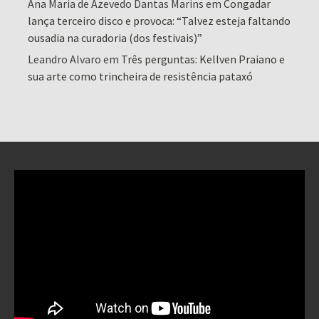
Ana Maria de Azevedo Dantas Marins
em
Congadar
lança terceiro disco e provoca: “Talvez esteja faltando
ousadia na curadoria (dos festivais)”
Leandro Alvaro
em
Três perguntas: Kellven Praiano e
sua arte como trincheira de resistência pataxó