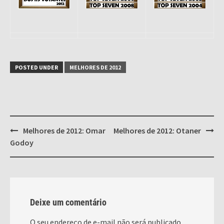
POSTED UNDER
MELHORES DE 2012
Post
Melhores de 2012: Omar
Melhores de 2012: Otaner
navigation
Godoy
Deixe um comentário
O seu endereço de e-mail não será publicado.