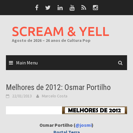
Skip
to
content
SCREAM & YELL
Agosto de 2026 – 26 anos de Cultura Pop
Main Menu
Melhores de 2012: Osmar Portilho
22/01/2013
Marcelo Costa
Osmar Portilho (
@josmi
)
Portal Terra