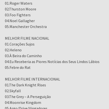
01.Roger Waters
02.Thurston Moore
03.Foo Fighters
04.Noel Gallagher
05.Manchester Orchestra
MELHOR FILME NACIONAL
01.Corações Sujos
02.Heleno
03.À Beira do Caminho
04.Eu Receberia as Piores Notícias dos Seus Lindos Lábios
05.Febre do Rat
MELHOR FILME INTERNACIONAL
01.The Dark Knight Rises
02.Skyfall
03.The Grey – A Perseguição
04.Moonrise Kingdom
05.Argo/Drive/Vingadores