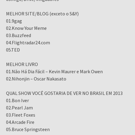
MELHOR SITE/BLOG (exceto o S&Y)
01.9gag
02.Know Your Meme
03.Buzzfeed
04.Flightradar24.com
05.TED
MELHOR LIVRO
01.Não Há Dia Fácil – Kevin Maurer e Mark Owen
02.Nihonjin – Oscar Nakasato
QUAL SHOW VOCÊ GOSTARIA DE VER NO BRASIL EM 2013
01.Bon Iver
02.Pearl Jam
03.Fleet Foxes
04.Arcade Fire
05.Bruce Springsteen